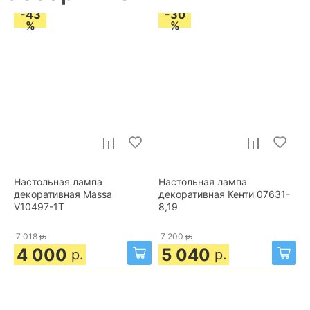
-43
-30
%
%
Настольная лампа
Настольная лампа
декоративная Massa
декоративная Кенти 07631-
V10497-1T
8,19
7 018
р.
7 200
р.
4 000
5 040
р.
р.