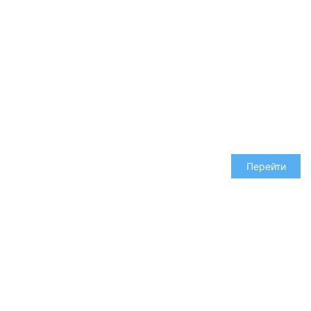
1598 шт
Перейти
Соединители и крепления