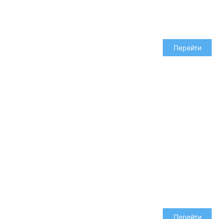
97 шт
Перейти
Ленты в комплекте
3714 шт
Перейти