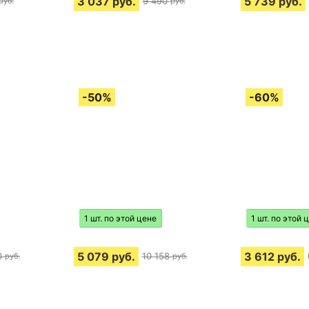
3 037
руб.
5 739
руб.
9 490
руб.
руб.
1 шт. по этой цене
1 шт. по этой 
5 079
руб.
3 612
руб.
0
10 158
руб.
руб.