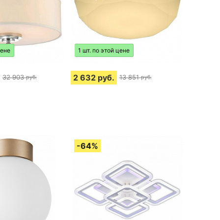
цене
1 шт. по этой цене
2 632
руб.
32 903
13 851
руб.
руб.