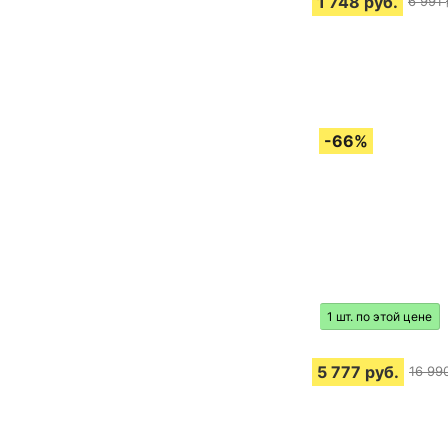
1 748
руб.
6 991
1 шт. по этой цене
5 777
руб.
16 99