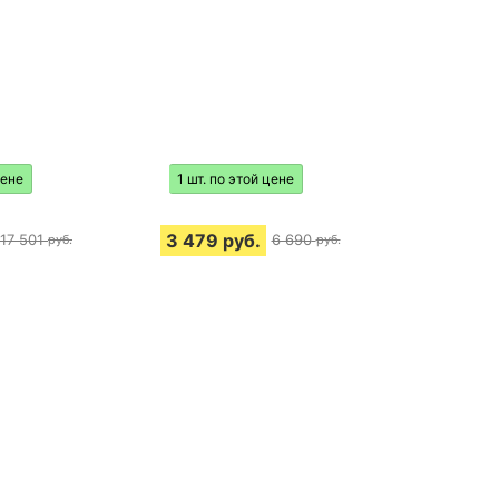
цене
1 шт. по этой цене
3 479
руб.
17 501
6 690
руб.
руб.