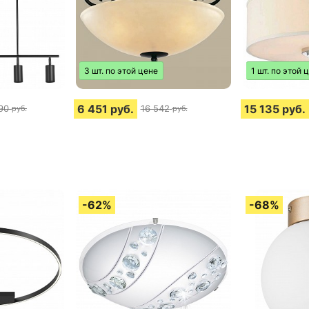
3 шт. по этой цене
1 шт. по этой 
6 451
руб.
15 135
руб.
90
16 542
руб.
руб.