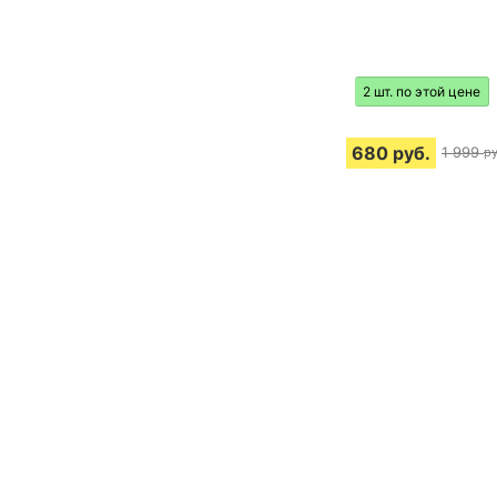
2 шт. по этой цене
680
руб.
1 999
ру