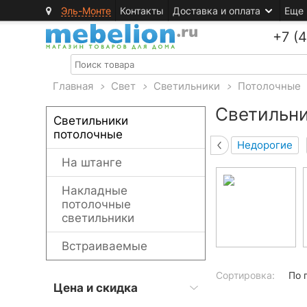
Эль-Монте
Контакты
Доставка и оплата
Еще
+7 (
Главная
>
Свет
>
Светильники
>
Потолочные
Светильн
Светильники
потолочные
Недорогие
На штанге
Накладные
потолочные
светильники
Встраиваемые
Сортировка:
По 
Цена и скидка