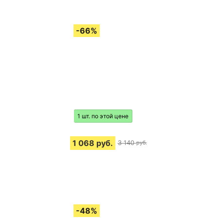
1 шт. по этой цене
1 068
руб.
3 140
руб.