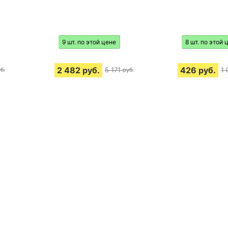
9 шт. по этой цене
8 шт. по этой 
2 482
руб.
426
руб.
5 171
1 
б.
руб.