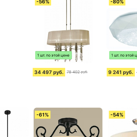
1 шт. по этой цене
1 шт. по этой 
34 497
руб.
9 241
руб.
78 402
руб.