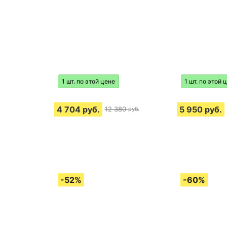
1 шт. по этой цене
1 шт. по этой 
4 704
руб.
5 950
руб.
12 380
руб.