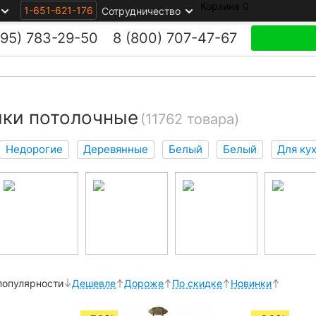
Корзина
0
1-651-621-176
Сотрудничество
495)
783-29-50
8 (800)
707-47-67
ики потолочные
(11762 товара)
Недорогие
Деревянные
Белый
Белый
Для ку
популярности
Дешевле
Дороже
По скидке
Новинки