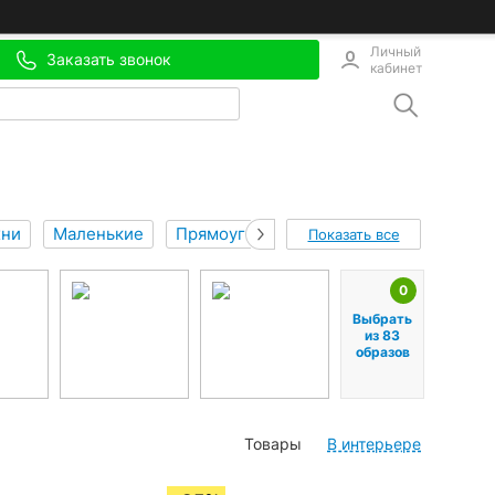
Личный
Заказать звонок
кабинет
хни
Маленькие
Прямоугольные
Коричневые
Ме
Показать все
0
Выбрать
из 83
образов
Товары
В интерьере