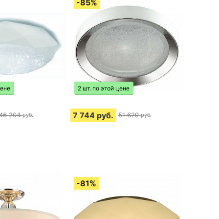
цене
2 шт. по этой цене
7 744
руб.
46 204
51 629
руб.
руб.