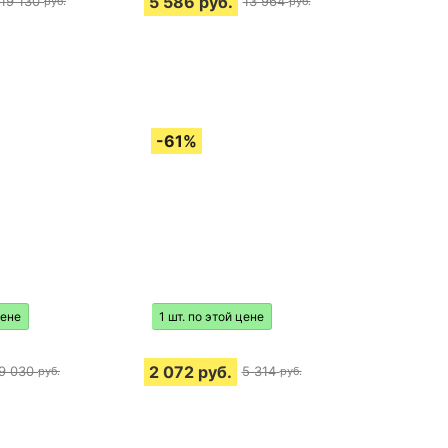
5 586
руб.
19 130
13 964
руб.
руб.
цене
1 шт. по этой цене
2 072
руб.
9 030
5 314
руб.
руб.