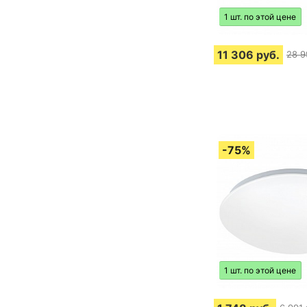
1 шт. по этой цене
11 306
руб.
28 9
1 шт. по этой цене