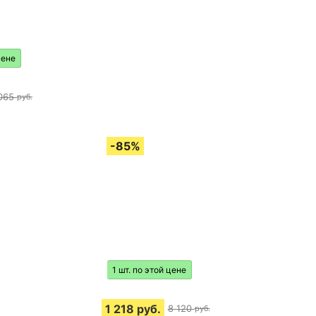
цене
065
руб.
1 шт. по этой цене
1 218
руб.
8 120
руб.