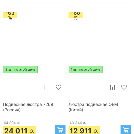
-63
-68
%
%
2 шт. по этой цене
1 шт. по этой цене
Подвесная люстра 7269
Люстра подвесная OEM
(Россия)
(Китай)
64 894
р.
40 346
р.
24 011
12 911
р.
р.