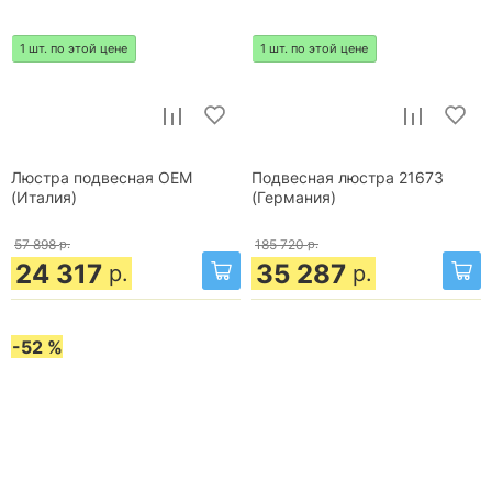
1 шт. по этой цене
1 шт. по этой цене
Люстра подвесная OEM
Подвесная люстра 21673
(Италия)
(Германия)
57 898
р.
185 720
р.
24 317
35 287
р.
р.
-52 %