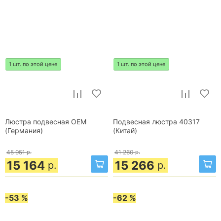
1 шт. по этой цене
1 шт. по этой цене
Люстра подвесная OEM
Подвесная люстра 40317
(Германия)
(Китай)
45 951
р.
41 260
р.
15 164
15 266
р.
р.
-53 %
-62 %