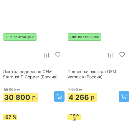
1 шт. по этой цене
1 шт. по этой цене
Люстра подвесная OEM
Подвесная люстра OEM
Stardust D Copper (Россия)
Veronica (Россия)
55 000
р.
7 900
р.
30 800
4 266
р.
р.
-63
-67 %
%