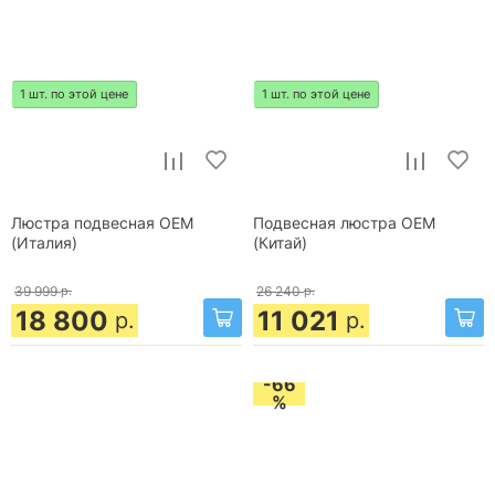
1 шт. по этой цене
1 шт. по этой цене
Люстра подвесная OEM
Подвесная люстра OEM
(Италия)
(Китай)
39 999
р.
26 240
р.
18 800
11 021
р.
р.
-66
%