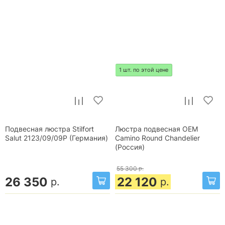
1 шт. по этой цене
Подвесная люстра Stilfort
Люстра подвесная OEM
Salut 2123/09/09P (Германия)
Camino Round Chandelier
(Россия)
55 300
р.
26 350
22 120
р.
р.