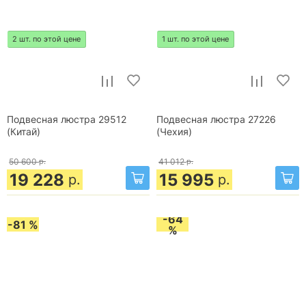
2 шт. по этой цене
1 шт. по этой цене
Подвесная люстра 29512
Подвесная люстра 27226
(Китай)
(Чехия)
50 600
р.
41 012
р.
19 228
15 995
р.
р.
-64
-81 %
%