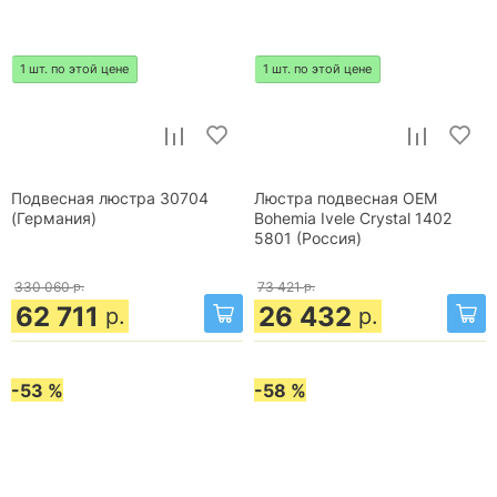
1 шт. по этой цене
1 шт. по этой цене
Подвесная люстра 30704
Люстра подвесная OEM
(Германия)
Bohemia Ivele Crystal 1402
5801 (Россия)
330 060
р.
73 421
р.
62 711
26 432
р.
р.
-53 %
-58 %