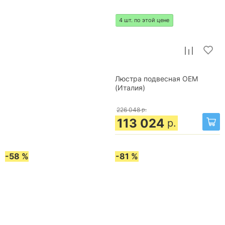
4 шт. по этой цене
Люстра подвесная OEM
(Италия)
226 048
р.
113 024
р.
-58 %
-81 %