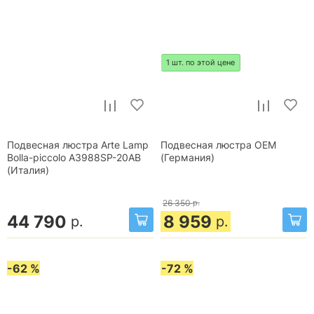
1 шт. по этой цене
Подвесная люстра Arte Lamp
Подвесная люстра OEM
Bolla-piccolo A3988SP-20AB
(Германия)
(Италия)
26 350
р.
44 790
8 959
р.
р.
-62 %
-72 %