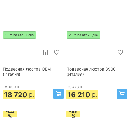
1 шт. по этой цене
2 шт. по этой цене
Подвесная люстра OEM
Подвесная люстра 39001
(Италия)
(Италия)
39 000
р.
29 473
р.
18 720
16 210
р.
р.
-44
-46
%
%