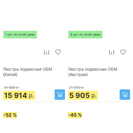
1 шт. по этой цене
6 шт. по этой цене
Люстра подвесная OEM
Люстра подвесная OEM
(Китай)
(Австрия)
41 880
р.
21 090
р.
15 914
5 905
р.
р.
-52 %
-45 %