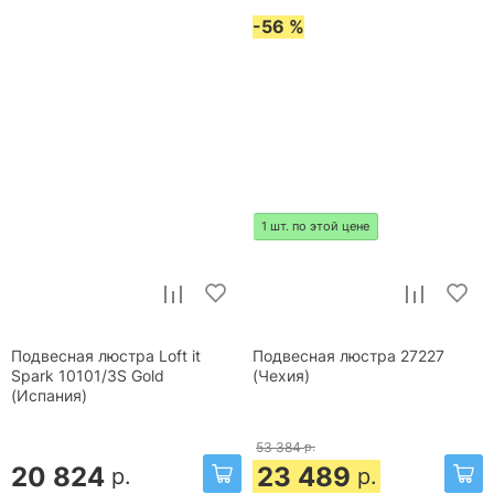
-56 %
1 шт. по этой цене
Подвесная люстра Loft it
Подвесная люстра 27227
Spark 10101/3S Gold
(Чехия)
(Испания)
53 384
р.
20 824
23 489
р.
р.