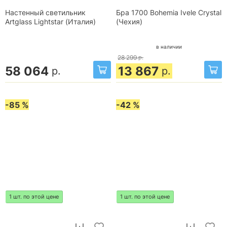
Настенный светильник
Бра 1700 Bohemia Ivele Crystal
Artglass Lightstar (Италия)
(Чехия)
в наличии
28 299
р.
58 064
13 867
р.
р.
-85 %
-42 %
1 шт. по этой цене
1 шт. по этой цене