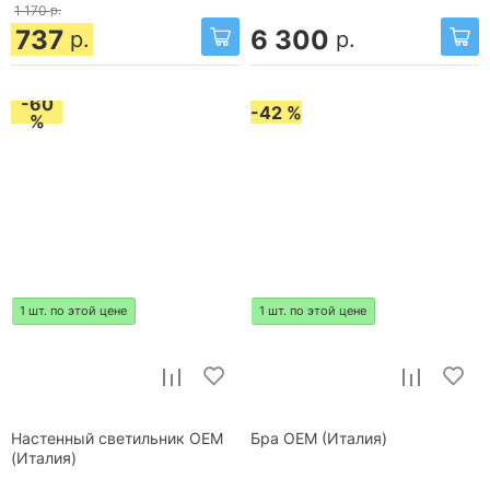
1 170
р.
737
6 300
р.
р.
-60
-42 %
%
1 шт. по этой цене
1 шт. по этой цене
Настенный светильник OEM
Бра OEM (Италия)
(Италия)