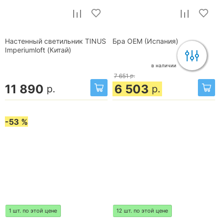
Настенный светильник TINUS
Бра OEM (Испания)
Imperiumloft (Китай)
в наличии
7 651
р.
11 890
6 503
р.
р.
-53 %
1 шт. по этой цене
12 шт. по этой цене