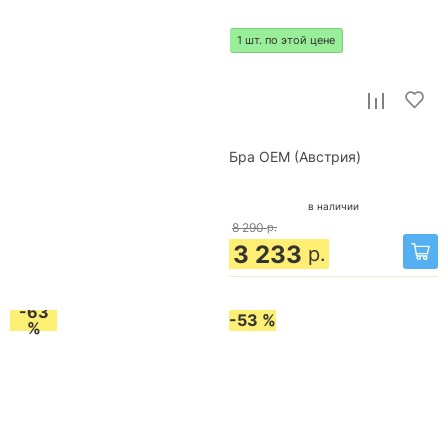
1 шт. по этой цене
Бра OEM (Австрия)
в наличии
8 290
р.
3 233
р.
-63
-53 %
%