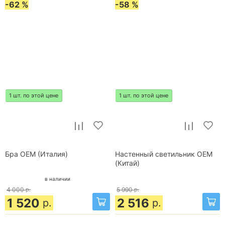
-62 %
-58 %
1 шт. по этой цене
1 шт. по этой цене
Бра OEM (Италия)
Настенный светильник OEM
(Китай)
в наличии
4 000
р.
5 990
р.
1 520
2 516
р.
р.