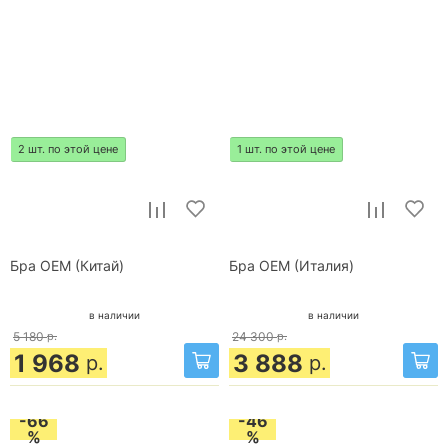
2 шт. по этой цене
1 шт. по этой цене
Бра OEM (Китай)
Бра OEM (Италия)
в наличии
в наличии
5 180
р.
24 300
р.
1 968
3 888
р.
р.
-66
-46
%
%