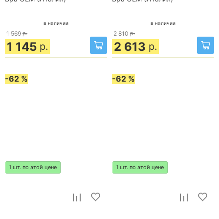
в наличии
в наличии
1 569
р.
2 810
р.
1 145
2 613
р.
р.
-62 %
-62 %
1 шт. по этой цене
1 шт. по этой цене