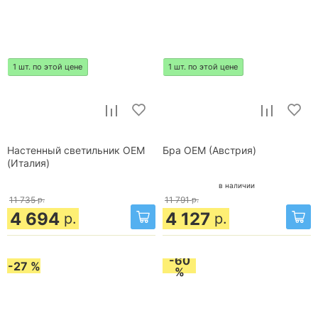
1 шт. по этой цене
1 шт. по этой цене
Настенный светильник OEM
Бра OEM (Австрия)
(Италия)
в наличии
11 735
р.
11 791
р.
4 694
4 127
р.
р.
-60
-27 %
%