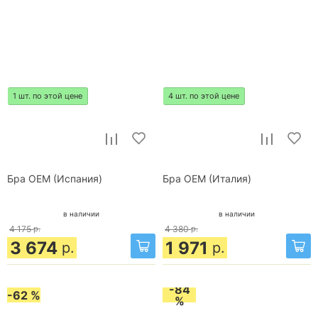
1 шт. по этой цене
4 шт. по этой цене
Бра OEM (Испания)
Бра OEM (Италия)
в наличии
в наличии
4 175
р.
4 380
р.
3 674
1 971
р.
р.
-84
-62 %
%