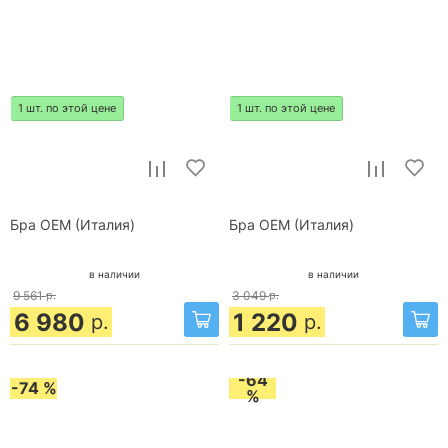
1 шт. по этой цене
1 шт. по этой цене
Бра OEM (Италия)
Бра OEM (Италия)
в наличии
в наличии
9 561
р.
3 049
р.
6 980
1 220
р.
р.
-64
-74 %
%