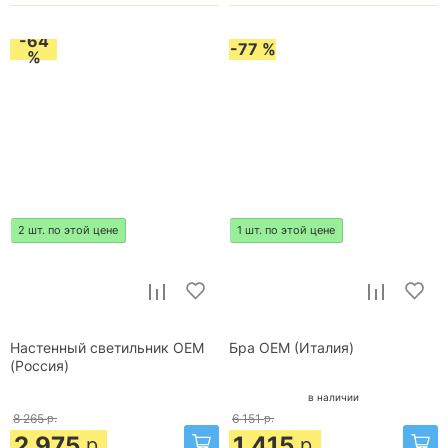
-64
-77 %
%
2 шт. по этой цене
1 шт. по этой цене
Настенный светильник OEM
Бра OEM (Италия)
(Россия)
в наличии
8 265
р.
6 151
р.
2 975
1 415
р.
р.