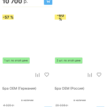
10 700
р.
-60
-57 %
%
1 шт. по этой цене
2 шт. по этой цене
Бра OEM (Германия)
Бра OEM (Россия)
в наличии
в наличии
4 320
р.
20 338
р.