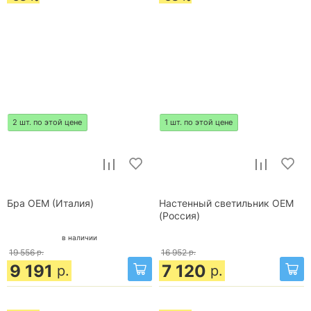
2 шт. по этой цене
1 шт. по этой цене
Бра OEM (Италия)
Настенный светильник OEM
(Россия)
в наличии
19 556
р.
16 952
р.
9 191
7 120
р.
р.