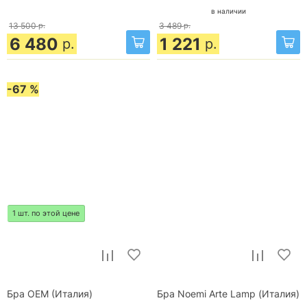
в наличии
13 500
р.
3 489
р.
6 480
1 221
р.
р.
-67 %
1 шт. по этой цене
Бра OEM (Италия)
Бра Noemi Arte Lamp (Италия)