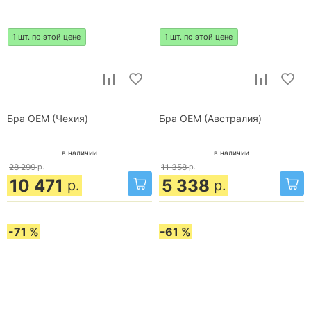
1 шт. по этой цене
1 шт. по этой цене
Бра OEM (Чехия)
Бра OEM (Австралия)
в наличии
в наличии
28 299
р.
11 358
р.
10 471
5 338
р.
р.
-71 %
-61 %