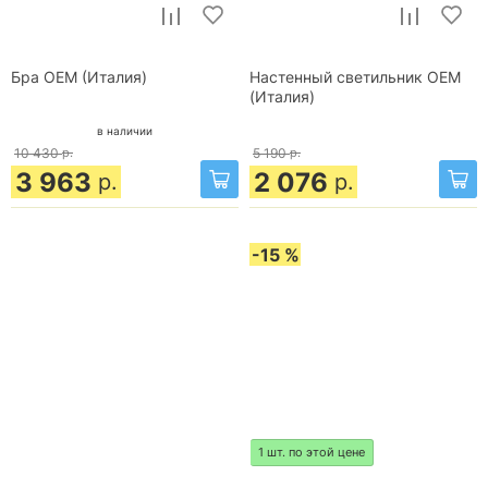
Бра OEM (Италия)
Настенный светильник OEM
(Италия)
в наличии
10 430
р.
5 190
р.
3 963
2 076
р.
р.
-15 %
1 шт. по этой цене