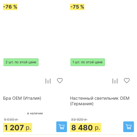
-76 %
-75 %
2 шт. по этой цене
1 шт. по этой цене
Бра OEM (Италия)
Настенный светильник OEM
(Германия)
в наличии
5 030
р.
33 920
р.
1 207
8 480
р.
р.