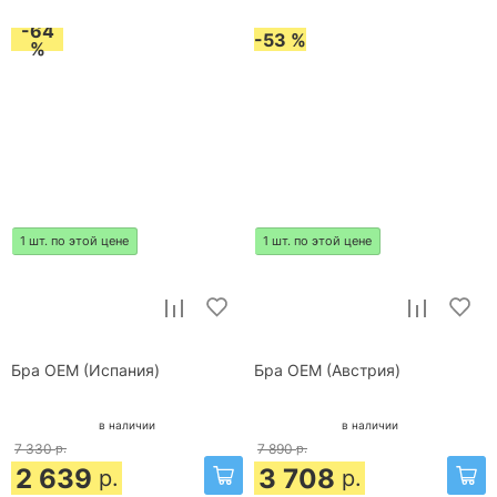
-64
-53 %
%
1 шт. по этой цене
1 шт. по этой цене
Бра OEM (Испания)
Бра OEM (Австрия)
в наличии
в наличии
7 330
р.
7 890
р.
2 639
3 708
р.
р.