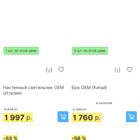
1 шт. по этой цене
2 шт. по этой цене
Настенный светильник OEM
Бра OEM (Китай)
(Италия)
в наличии
5 874
р.
3 260
р.
1 997
1 760
р.
р.
-53 %
-58 %