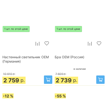
1 шт. по этой цене
1 шт. по этой цене
Настенный светильник OEM
Бра OEM (Россия)
(Германия)
в наличии
10 610
р.
7 609
р.
2 759
2 739
р.
р.
-12 %
-55 %