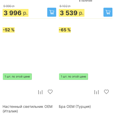
в наличии
9 990
р.
6 102
р.
3 996
3 539
р.
р.
-52 %
-65 %
1 шт. по этой цене
1 шт. по этой цене
Настенный светильник OEM
Бра OEM (Турция)
(Италия)