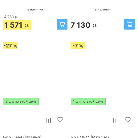
в наличии
в наличии
4 760
р.
1 571
7 130
р.
р.
-27 %
-7 %
3 шт. по этой цене
1 шт. по этой цене
Бра OEM (Италия)
Бра OEM (Италия)