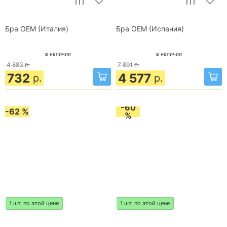
Бра OEM (Италия)
Бра OEM (Испания)
в наличии
в наличии
4 883
р.
7 891
р.
732
4 577
р.
р.
-60
-62 %
%
1 шт. по этой цене
1 шт. по этой цене