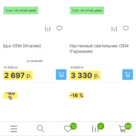
3 шт. по этой цене
1 шт. по этой цене
Бра OEM (Италия)
Настенный светильник OEM
(Германия)
в наличии
4 350
р.
9 250
р.
2 697
3 330
р.
р.
-60
-16 %
%
10
0
89