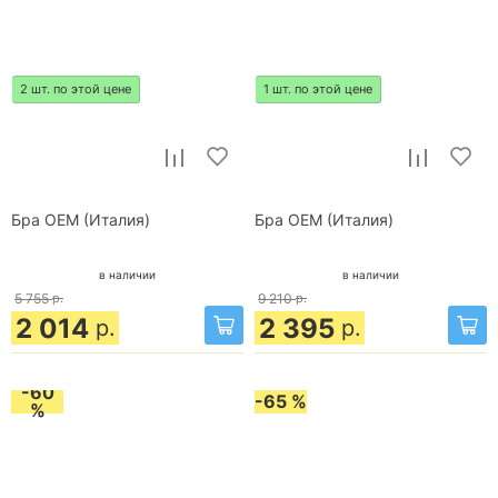
2 шт. по этой цене
1 шт. по этой цене
Бра OEM (Италия)
Бра OEM (Италия)
в наличии
в наличии
5 755
р.
9 210
р.
2 014
2 395
р.
р.
-60
-65 %
%