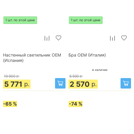
1 шт. по этой цене
1 шт. по этой цене
Настенный светильник OEM
Бра OEM (Италия)
(Испания)
в наличии
19 900
р.
6 590
р.
5 771
2 570
р.
р.
-65 %
-74 %