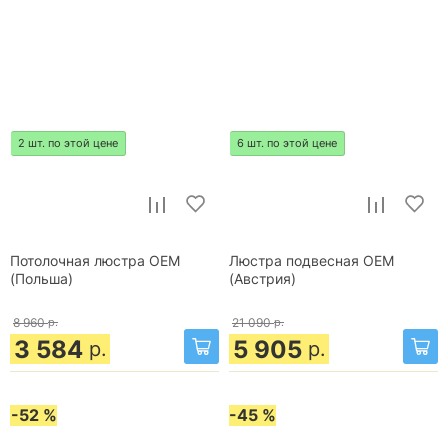
2 шт. по этой цене
6 шт. по этой цене
Потолочная люстра OEM
Люстра подвесная OEM
(Польша)
(Австрия)
8 960
р.
21 090
р.
3 584
5 905
р.
р.
-52 %
-45 %