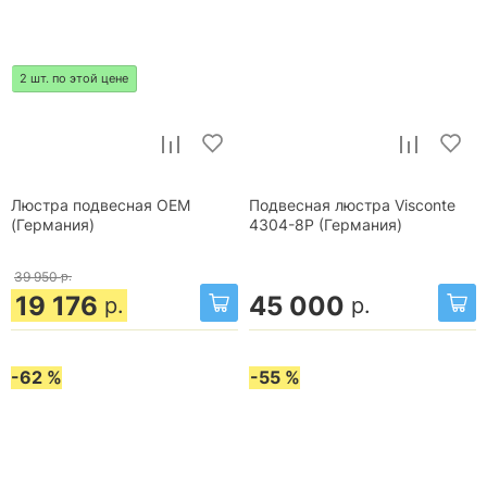
2 шт. по этой цене
Люстра подвесная OEM
Подвесная люстра Visconte
(Германия)
4304-8P (Германия)
39 950
р.
19 176
45 000
р.
р.
-62 %
-55 %