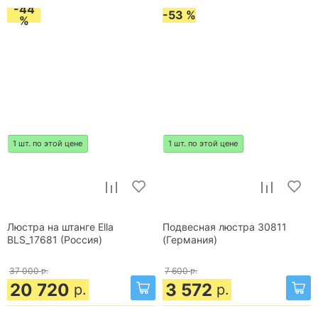
-44
-53 %
%
1 шт. по этой цене
1 шт. по этой цене
Люстра на штанге Ella
Подвесная люстра 30811
BLS_17681 (Россия)
(Германия)
37 000
р.
7 600
р.
20 720
3 572
р.
р.