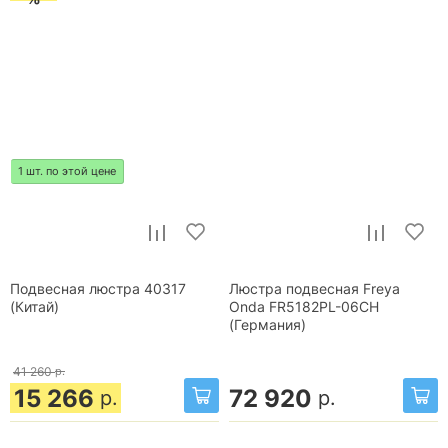
1 шт. по этой цене
Подвесная люстра 40317
Люстра подвесная Freya
(Китай)
Onda FR5182PL-06CH
(Германия)
41 260
р.
15 266
72 920
р.
р.