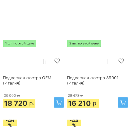
1 шт. по этой цене
2 шт. по этой цене
Подвесная люстра OEM
Подвесная люстра 39001
(Италия)
(Италия)
39 000
р.
29 473
р.
18 720
16 210
р.
р.
-46
-44
%
%