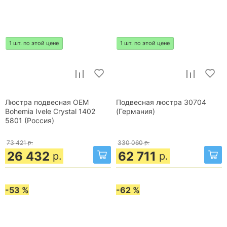
1 шт. по этой цене
1 шт. по этой цене
Люстра подвесная OEM
Подвесная люстра 30704
Bohemia Ivele Crystal 1402
(Германия)
5801 (Россия)
73 421
р.
330 060
р.
26 432
62 711
р.
р.
-53 %
-62 %