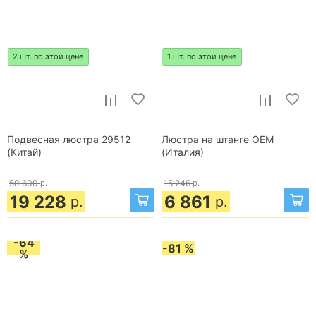
2 шт. по этой цене
1 шт. по этой цене
Подвесная люстра 29512
Люстра на штанге OEM
(Китай)
(Италия)
50 600
р.
15 246
р.
19 228
6 861
р.
р.
-64
-81 %
%