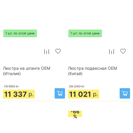
1 шт. по этой цене
1 шт. по этой цене
Люстра на штанге OEM
Люстра подвесная OEM
(Италия)
(Китай)
19 890
р.
26 240
р.
11 337
11 021
р.
р.
-66
%