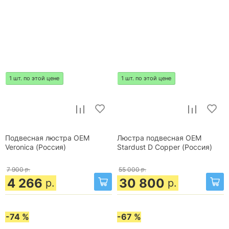
1 шт. по этой цене
1 шт. по этой цене
Подвесная люстра OEM
Люстра подвесная OEM
Veronica (Россия)
Stardust D Copper (Россия)
7 900
р.
55 000
р.
4 266
30 800
р.
р.
-74 %
-67 %