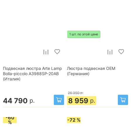
1 шт. по этой цене
Подвесная люстра Arte Lamp
Люстра подвесная OEM
Bolla-piccolo A3988SP-20AB
(Германия)
(Италия)
26 350
р.
44 790
8 959
р.
р.
-60
-72 %
%