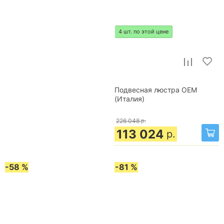
4 шт. по этой цене
Подвесная люстра OEM
(Италия)
226 048
р.
113 024
р.
-58 %
-81 %