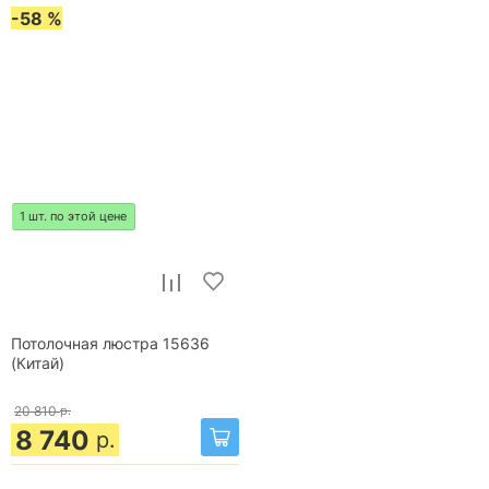
-58 %
1 шт. по этой цене
Потолочная люстра 15636
(Китай)
20 810
р.
8 740
р.