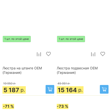
1 шт. по этой цене
1 шт. по этой цене
Люстра на штанге OEM
Люстра подвесная OEM
(Германия)
(Германия)
19 950
р.
45 951
р.
5 187
15 164
р.
р.
-71 %
-73 %