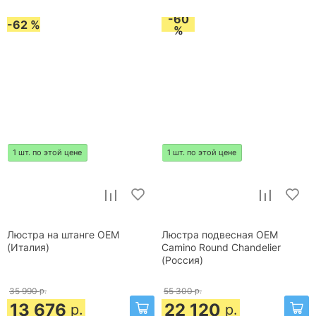
-60
-62 %
%
1 шт. по этой цене
1 шт. по этой цене
Люстра на штанге OEM
Люстра подвесная OEM
(Италия)
Camino Round Chandelier
(Россия)
35 990
р.
55 300
р.
13 676
22 120
р.
р.