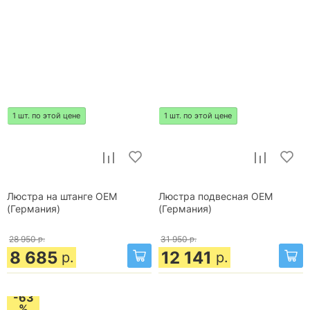
1 шт. по этой цене
1 шт. по этой цене
Люстра на штанге OEM
Люстра подвесная OEM
(Германия)
(Германия)
28 950
р.
31 950
р.
8 685
12 141
р.
р.
-63
%