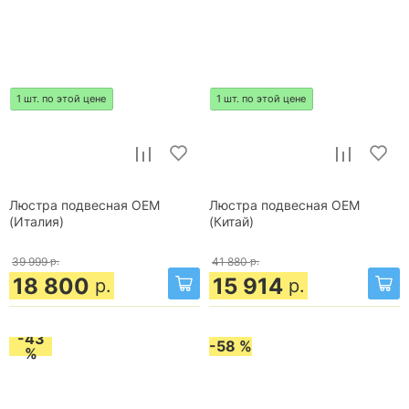
1 шт. по этой цене
1 шт. по этой цене
Люстра подвесная OEM
Люстра подвесная OEM
(Италия)
(Китай)
39 999
р.
41 880
р.
18 800
15 914
р.
р.
-43
-58 %
%