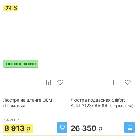
-74 %
1 шт. по этой цене
Люстра на штанге OEM
Люстра подвесная Stilfort
(Германия)
Salut 2123/09/09P (Германия)
34 280
р.
8 913
26 350
р.
р.