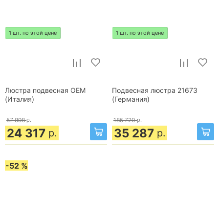
1 шт. по этой цене
1 шт. по этой цене
Люстра подвесная OEM
Подвесная люстра 21673
(Италия)
(Германия)
57 898
р.
185 720
р.
24 317
35 287
р.
р.
-52 %