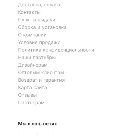
цветопередачи, %
Доставка, оплата
Контакты
ЭЛЕКТРИЧЕСКИЕ
Пункты выдачи
ХАРАКТЕРИСТИКИ
Сборка и установка
О компании
?
Класс
I
Условия продажи
электробезопасности
Политика конфиденциальности
Наши партнёры
Мощность,
приведенная к лампе
75
Дизайнерам
накаливания, Вт
Оптовым клиентам
Возврат и гарантия
ЛАМПЫ
Карта сайта
Отзывы
?
Тип лампы
светодиодная [LED]
Партнерам
Напряжение питания
220
лампы, В
Мы в соц. сетях
Максимальная