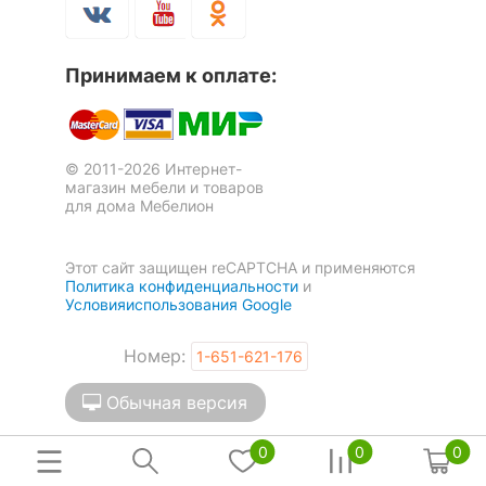
12
мощность лампы, Вт
Сопоставление с
в 6.3 раза больше
Принимаем к оплате:
лампой накаливания
Ресурс лампы
30 тыс. часов
© 2011-2026 Интернет-
КОМПЛЕКТАЦИЯ
магазин мебели и товаров
для дома Мебелион
Лампы в комплекте
светодиодная [LED]
Этот сайт защищен reCAPTCHA и применяются
Общее кол-во ламп
1
Политика конфиденциальности
и
Условияиспользования Google
Количество плафонов
1
Номер:
1-651-621-176
Наличие
выключателя,
Обычная версия
выключатель
диммера или пульта
ДУ
0
0
0