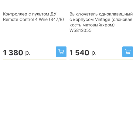
Контроллер с пультом ДУ
Выключатель одноклавишный
Remote Control 4 Wire (847/B)
с корпусом Vintage (слоновая
кость матовый/хром)
W5812055
1 380
1 540
р.
р.