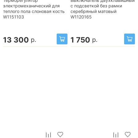
Терморегулятор
Выключатель двухклавишный
электромеханический для
с подсветкой без рамки
теплого пола слоновая кость
серебряный матовый
W1151103
W1120165
13 300
1 750
р.
р.