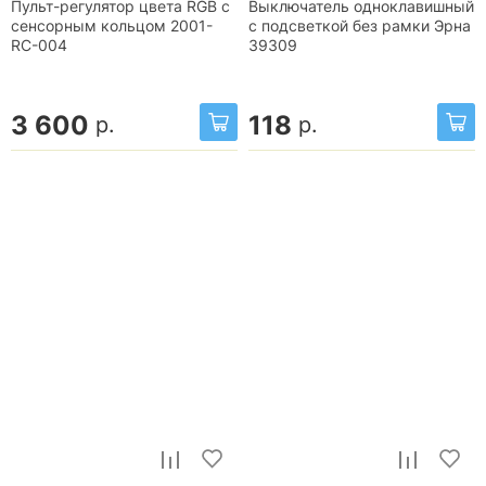
Пульт-регулятор цвета RGB с
Выключатель одноклавишный
сенсорным кольцом 2001-
с подсветкой без рамки Эрна
RC-004
39309
3 600
118
р.
р.