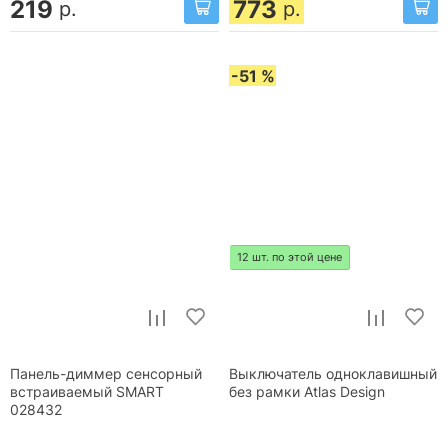
219
773
р.
р.
-51 %
12 шт. по этой цене
Панель-диммер сенсорный
Выключатель одноклавишный
встраиваемый SMART
без рамки Atlas Design
028432