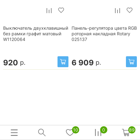
Выключатель двухклавишный
Панель-регулятора цвета RGB
без рамки графит матовый
роторная накладная Rotary
W1120064
025137
920
6 909
р.
р.
10
0
89