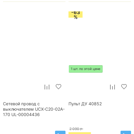
-63
%
1 шт. по этой цене
Сетевой провод с
Пульт ДУ 40852
выключателем UCX-C20-02A-
170 UL-00004436
2 090
р.