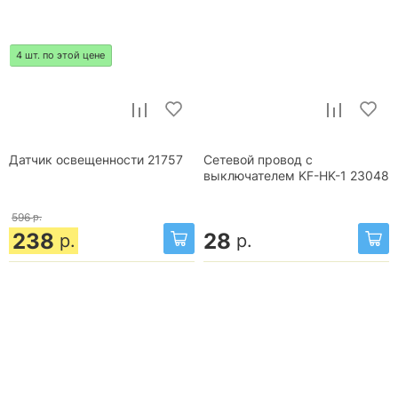
4 шт. по этой цене
Датчик освещенности 21757
Сетевой провод с
выключателем KF-HK-1 23048
596
р.
238
28
р.
р.