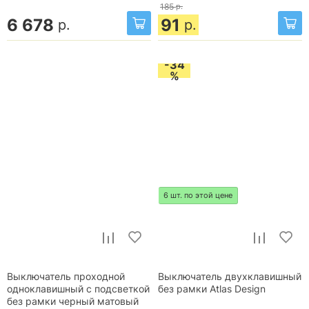
185
р.
6 678
91
р.
р.
-34
%
6 шт. по этой цене
Выключатель проходной
Выключатель двухклавишный
одноклавишный с подсветкой
без рамки Atlas Design
без рамки черный матовый