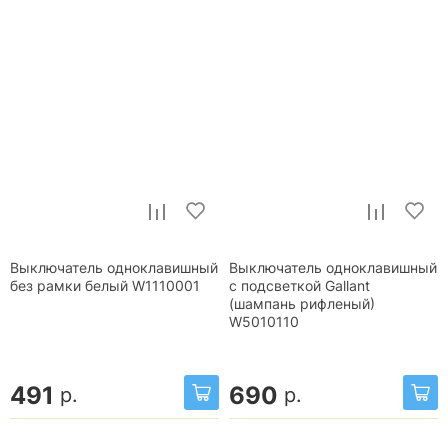
Выключатель одноклавишный
Выключатель одноклавишный
без рамки белый W1110001
с подсветкой Gallant
(шампань рифленый)
W5010110
491
690
р.
р.