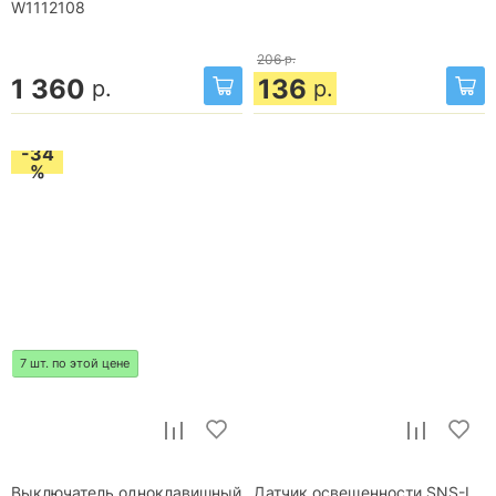
W1112108
206
р.
1 360
136
р.
р.
-34
%
7 шт. по этой цене
Выключатель одноклавишный
Датчик освещенности SNS-L