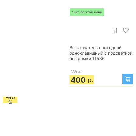
1 шт. по этой цене
Выключатель проходной
одноклавишный с подсветкой
без рамки 11536
888
р.
400
р.
-60
%