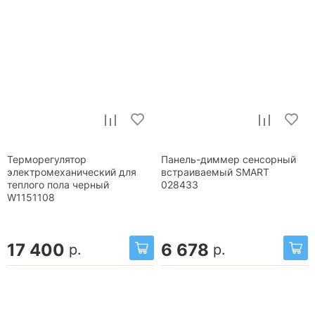
Терморегулятор
Панель-диммер сенсорный
электромеханический для
встраиваемый SMART
теплого пола черный
028433
W1151108
17 400
6 678
р.
р.