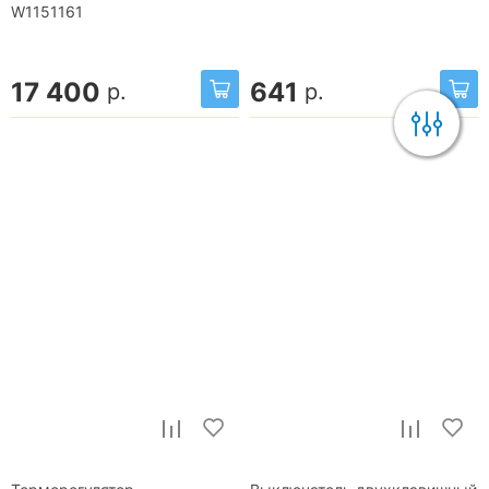
W1151161
17 400
641
р.
р.