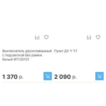
Выключатель двухклавишный
Пульт ДУ Y Y7
с подсветкой без рамки
белый W1120101
1 370
2 090
р.
р.