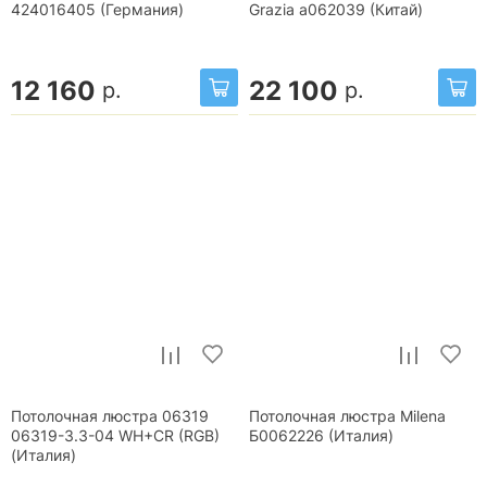
424016405 (Германия)
Grazia a062039 (Китай)
12 160
22 100
р.
р.
Потолочная люстра 06319
Потолочная люстра Milena
06319-3.3-04 WH+CR (RGB)
Б0062226 (Италия)
(Италия)