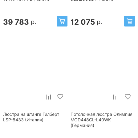
39 783
12 075
р.
р.
Люстра на штанге Гилберт
Потолочная люстра Олимпия
LSP-8433 (Италия)
MOD448CL-L40WK
(Германия)