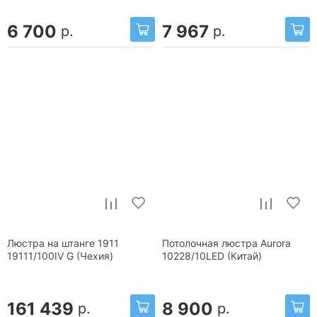
6 700
7 967
р.
р.
Люстра на штанге 1911
Потолочная люстра Aurora
19111/100IV G (Чехия)
10228/10LED (Китай)
161 439
8 900
р.
р.