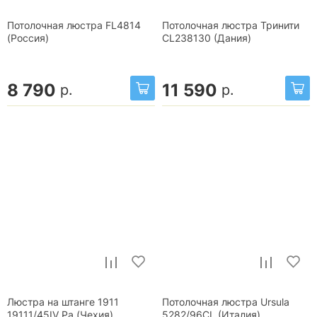
Потолочная люстра FL4814
Потолочная люстра Тринити
(Россия)
CL238130 (Дания)
8 790
11 590
р.
р.
Люстра на штанге 1911
Потолочная люстра Ursula
19111/45IV Pa (Чехия)
5282/96CL (Италия)