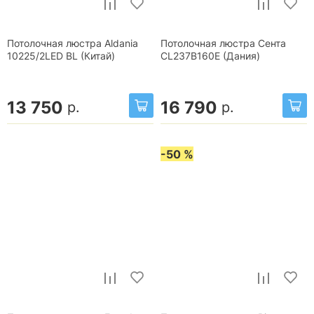
Потолочная люстра Aldania
Потолочная люстра Сента
10225/2LED BL (Китай)
CL237B160E (Дания)
13 750
16 790
р.
р.
-50 %