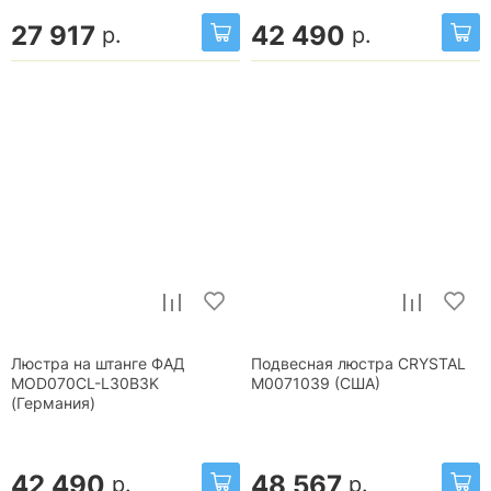
27 917
42 490
р.
р.
Люстра на штанге ФАД
Подвесная люстра CRYSTAL
MOD070CL-L30B3K
М0071039 (США)
(Германия)
42 490
48 567
р.
р.