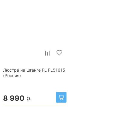
Люстра на штанге FL FL51615
(Россия)
8 990
р.