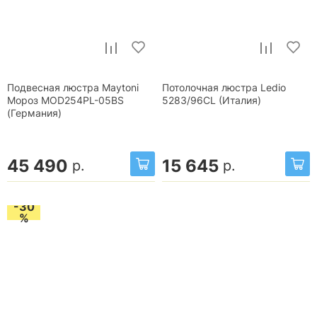
Подвесная люстра Maytoni
Потолочная люстра Ledio
Мороз MOD254PL-05BS
5283/96CL (Италия)
(Германия)
45 490
15 645
р.
р.
-30
%