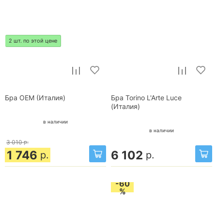
2 шт. по этой цене
Бра OEM (Италия)
Бра Torino L'Arte Luce
(Италия)
в наличии
в наличии
3 010
р.
1 746
6 102
р.
р.
-60
%