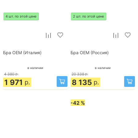
4 шт. по этой цене
2 шт. по этой цене
Бра OEM (Италия)
Бра OEM (Россия)
в наличии
в наличии
4 380
р.
20 338
р.
1 971
8 135
р.
р.
-42 %