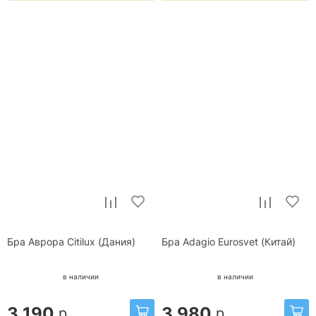
Бра Аврора Citilux (Дания)
Бра Adagio Eurosvet (Китай)
в наличии
в наличии
3 190
3 980
р.
р.