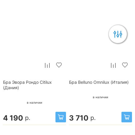
Бра Эвора Рондо Citilux
Бра Belluno Omnilux (Италия)
(Дания)
в наличии
в наличии
4 190
3 710
р.
р.