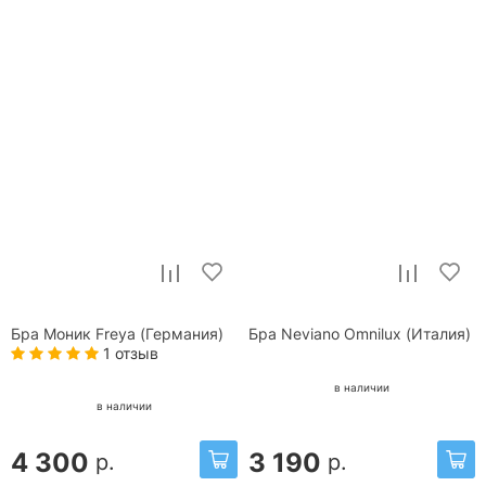
Бра Моник Freya (Германия)
Бра Neviano Omnilux (Италия)
1 отзыв
в наличии
в наличии
4 300
3 190
р.
р.