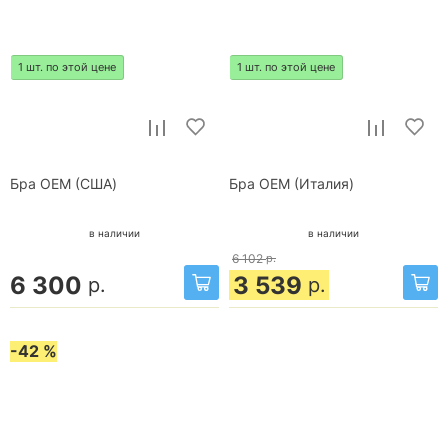
1 шт. по этой цене
1 шт. по этой цене
Бра OEM (США)
Бра OEM (Италия)
в наличии
в наличии
6 102
р.
6 300
3 539
р.
р.
-42 %