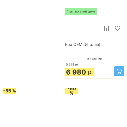
1 шт. по этой цене
Бра OEM (Италия)
в наличии
9 561
р.
6 980
р.
-60
-55 %
%