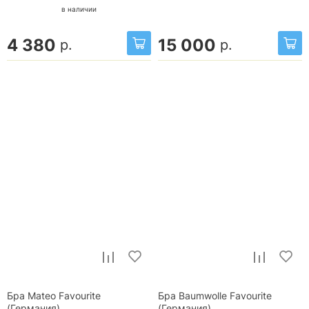
в наличии
4 380
15 000
р.
р.
Бра Mateo Favourite
Бра Baumwolle Favourite
(Германия)
(Германия)