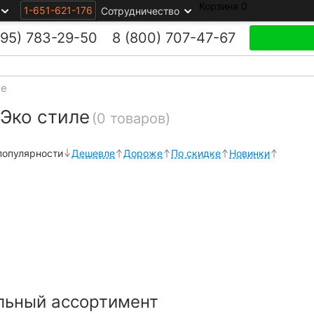
Корзина
0
1-651-621-176
Сотрудничество
495)
783-29-50
8 (800)
707-47-67
ле
Эко стиле
(0 товаров)
популярности
Дешевле
Дороже
По скидке
Новинки
льный ассортимент