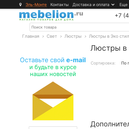
Эль-Монте
Контакты
Доставка и оплата
Еще
+7 (
Главная
>
Свет
>
Люстры
>
Люстры в Эко сти
Люстры в 
Оставьте свой
e-mail
Сортировка:
По 
и будьте в курсе
наших новостей
Дополните