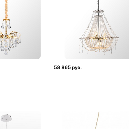
58 865
руб.