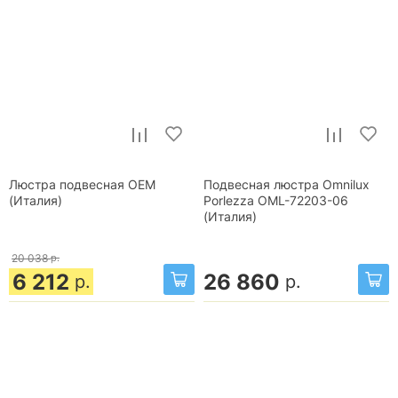
Люстра подвесная OEM
Подвесная люстра Omnilux
(Италия)
Porlezza OML-72203-06
(Италия)
20 038
р.
6 212
26 860
р.
р.