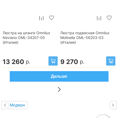
Люстра на штанге Omnilux
Люстра подвесная Omnilux
Neviano OML-34207-05
Molinella OML-56203-03
(Италия)
(Италия)
13 260
9 270
р.
р.
Дальше
Модерн