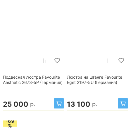
Подвесная люстра Favourite
Люстра на штанге Favourite
Aesthetic 2673-5P (Германия)
Eget 2197-5U (Германия)
25 000
13 100
р.
р.
-69
%