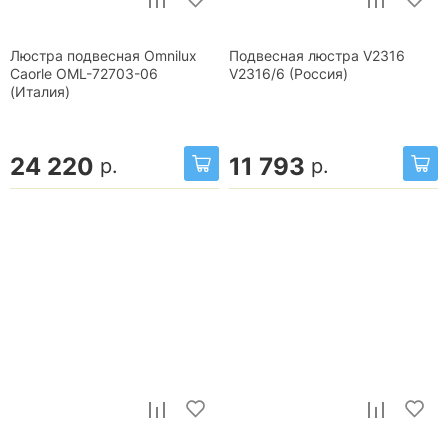
Люстра подвесная Omnilux
Подвесная люстра V2316
Caorle OML-72703-06
V2316/6 (Россия)
(Италия)
24 220
11 793
р.
р.