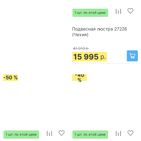
1 шт. по этой цене
Подвесная люстра 27226
(Чехия)
41 012
р.
15 995
р.
-40
-50 %
%
1 шт. по этой цене
1 шт. по этой цене