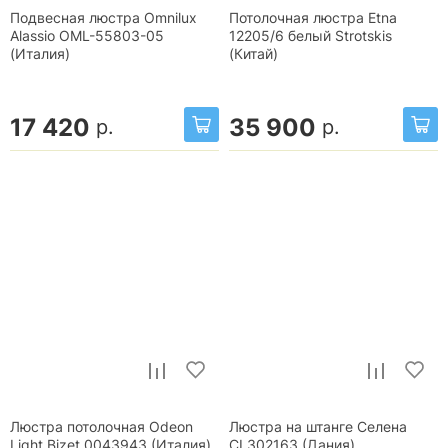
Подвесная люстра Omnilux
Потолочная люстра Etna
Alassio OML-55803-05
12205/6 белый Strotskis
(Италия)
(Китай)
17 420
35 900
р.
р.
Люстра потолочная Odeon
Люстра на штанге Селена
Light Bizet 0043943 (Италия)
CL302163 (Дания)