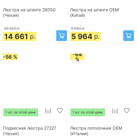
Люстра на штанге 28050
Люстра на штанге OEM
(Чехия)
(Китай)
29 322
р.
9 940
р.
14 661
5 964
р.
р.
-64
-56 %
%
1 шт. по этой цене
1 шт. по этой цене
Подвесная люстра 27227
Люстра потолочная OEM
(Чехия)
(Италия)