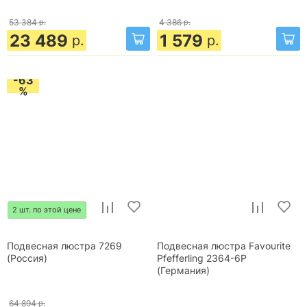
53 384
р.
4 386
р.
23 489
1 579
р.
р.
-63
%
2 шт. по этой цене
Подвесная люстра 7269
Подвесная люстра Favourite
(Россия)
Pfefferling 2364-6P
(Германия)
64 894
р.