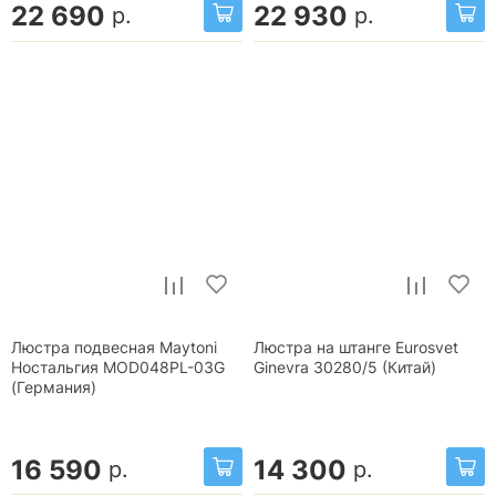
22 690
22 930
р.
р.
Люстра подвесная Maytoni
Люстра на штанге Eurosvet
Ностальгия MOD048PL-03G
Ginevra 30280/5 (Китай)
(Германия)
16 590
14 300
р.
р.