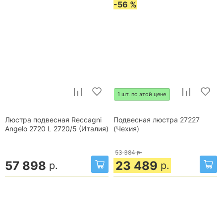
-56 %
1 шт. по этой цене
Люстра подвесная Reccagni
Подвесная люстра 27227
Angelo 2720 L 2720/5 (Италия)
(Чехия)
53 384
р.
57 898
23 489
р.
р.