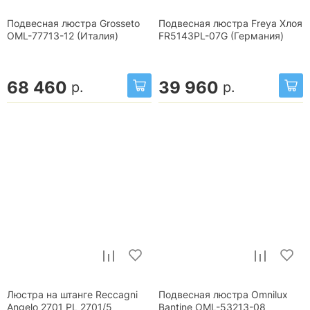
Подвесная люстра Grosseto
Подвесная люстра Freya Хлоя
OML-77713-12 (Италия)
FR5143PL-07G (Германия)
68 460
39 960
р.
р.
Люстра на штанге Reccagni
Подвесная люстра Omnilux
Angelo 2701 PL 2701/5
Bantine OML-53213-08