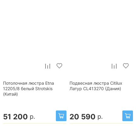
Потолочная люстра Etna
Подвесная люстра Citilux
12205/8 белый Strotskis
Латур CL413270 (Дания)
(Китай)
51 200
20 590
р.
р.