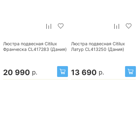
Люстра подвесная Citilux
Люстра подвесная Citilux
Франческа CL417283 (Дания)
Латур CL413250 (Дания)
20 990
13 690
р.
р.