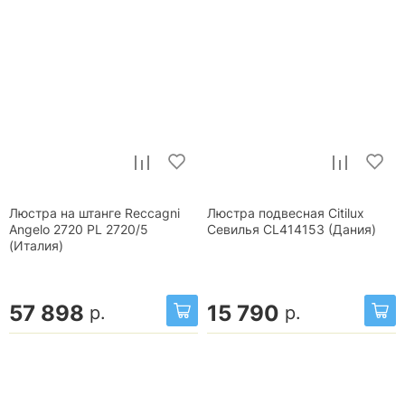
Люстра на штанге Reccagni
Люстра подвесная Citilux
Angelo 2720 PL 2720/5
Севилья CL414153 (Дания)
(Италия)
57 898
15 790
р.
р.