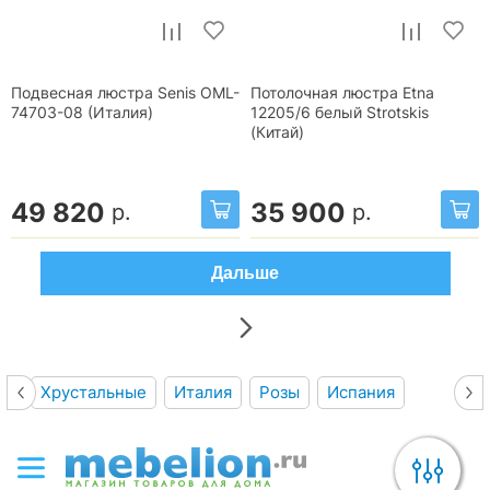
Подвесная люстра Senis OML-
Потолочная люстра Etna
74703-08 (Италия)
12205/6 белый Strotskis
(Китай)
49 820
35 900
р.
р.
Дальше
Хрустальные
Италия
Розы
Испания