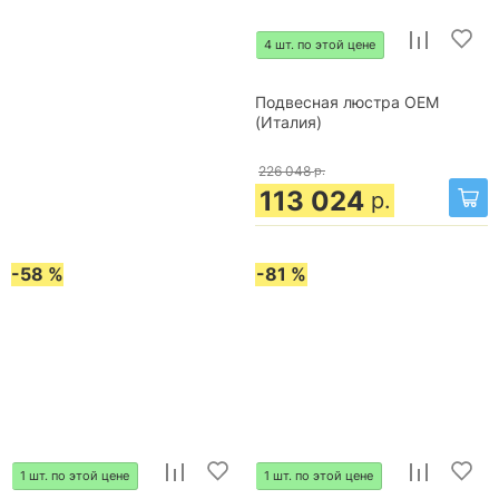
4 шт. по этой цене
Подвесная люстра OEM
(Италия)
226 048
р.
113 024
р.
-58 %
-81 %
1 шт. по этой цене
1 шт. по этой цене