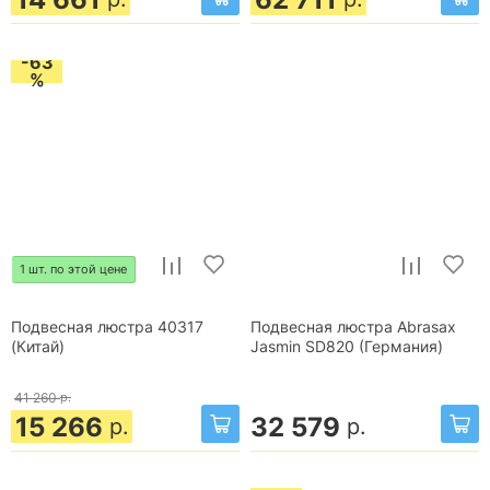
-63
%
1 шт. по этой цене
Подвесная люстра 40317
Подвесная люстра Abrasax
(Китай)
Jasmin SD820 (Германия)
41 260
р.
15 266
32 579
р.
р.