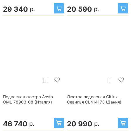
29 340
20 590
р.
р.
Подвесная люстра Aosta
Люстра подвесная Citilux
OML-78903-08 (Италия)
Севилья CL414173 (Дания)
46 740
20 990
р.
р.