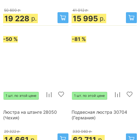
50 600
р.
41 012
р.
19 228
15 995
р.
р.
-50 %
-81 %
1 шт. по этой цене
1 шт. по этой цене
Люстра на штанге 28050
Подвесная люстра 30704
(Чехия)
(Германия)
29 322
р.
330 060
р.
14 661
62 711
р.
р.