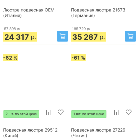
Люстра подвесная OEM
Подвесная люстра 21673
(Италия)
(Германия)
57 898
р.
185 720
р.
24 317
35 287
р.
р.
-62 %
-61 %
2 шт. по этой цене
1 шт. по этой цене
Подвесная люстра 29512
Подвесная люстра 27226
(Китай)
(Чехия)