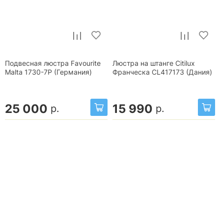
Подвесная люстра Favourite
Люстра на штанге Citilux
Malta 1730-7P (Германия)
Франческа CL417173 (Дания)
25 000
15 990
р.
р.