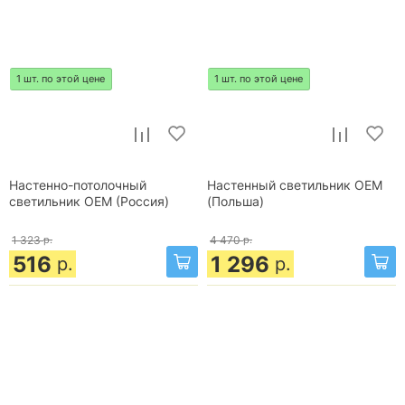
1 шт. по этой цене
1 шт. по этой цене
Настенно-потолочный
Настенный светильник OEM
светильник OEM (Россия)
(Польша)
1 323
р.
4 470
р.
516
1 296
р.
р.