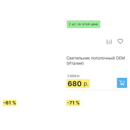
2 шт. по этой цене
Светильник потолочный OEM
(Италия)
1 999
р.
680
р.
-61 %
-71 %