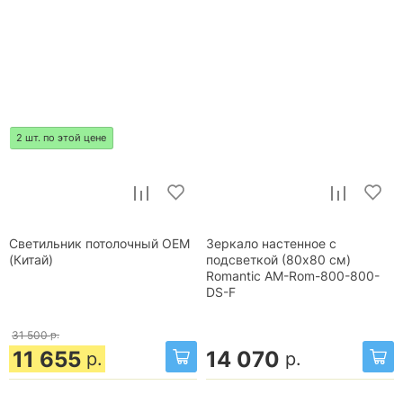
2 шт. по этой цене
Светильник потолочный OEM
Зеркало настенное с
(Китай)
подсветкой (80x80 см)
Romantic AM-Rom-800-800-
DS-F
31 500
р.
11 655
14 070
р.
р.