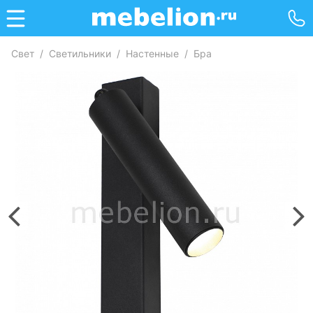
Свет
/
Светильники
/
Настенные
/
Бра