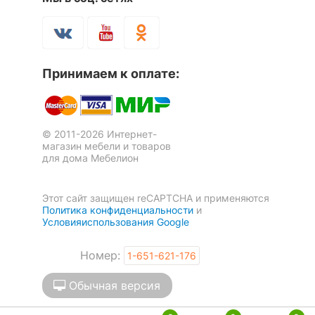
Максимальная
7
Бра Gokova 6821
Бра Electra A8231AP-1BK
мощность лампы, Вт
Сопоставление с
8 060
5 930
р.
р.
в 7.7 раза больше
лампой накаливания
Принимаем к оплате:
КОМПЛЕКТАЦИЯ
© 2011-2026 Интернет-
Лампы в комплекте
светодиодная [LED]
магазин мебели и товаров
для дома Мебелион
Общее кол-во ламп
1
Количество плафонов
1
Этот сайт защищен reCAPTCHA и применяются
Политика конфиденциальности
и
Условияиспользования Google
Наличие
выключателя,
выключатель
диммера или пульта
Номер:
1-651-621-176
Бра Миракс C041WL-L3B3K
Бра Mehari 4238/1W
ДУ
Обычная версия
9 820
7 340
р.
р.
ЦВЕТ И МАТЕРИАЛ