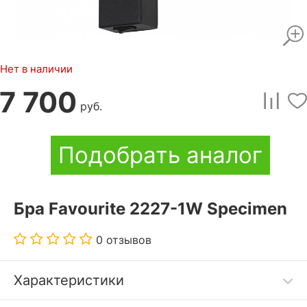
Нет в наличии
7 700
руб.
Подобрать аналог
Бра Favourite 2227-1W Specimen
0 отзывов
Характеристики
модель бра Specimen 2227-1W отличается