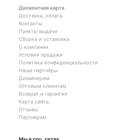
Цветовая
4000
температура, K
Дисконтная карта
Доставка, оплата
Контакты
ЭЛЕКТРИЧЕСКИЕ
ХАРАКТЕРИСТИКИ
Пункты выдачи
Сборка и установка
Бра Specimen 2229-1W
Бра Muro 808617
?
Класс
О компании
I
электробезопасности
Условия продажи
7 900
10 499
р.
р.
Политика конфиденциальности
Мощность,
Наши партнёры
приведенная к лампе
54
накаливания, Вт
Дизайнерам
Оптовым клиентам
Возврат и гарантия
ЛАМПЫ
Карта сайта
?
Отзывы
Тип лампы
светодиодная [LED]
Партнерам
Напряжение питания
220
лампы, В
Мы в соц. сетях