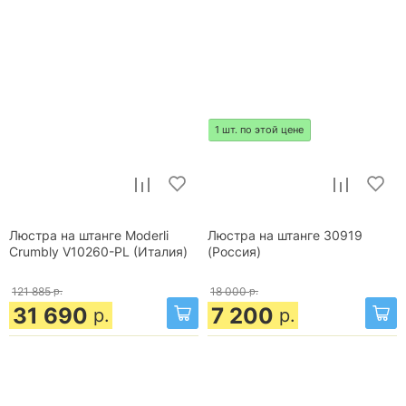
1 шт. по этой цене
Люстра на штанге Moderli
Люстра на штанге 30919
Crumbly V10260-PL (Италия)
(Россия)
121 885
р.
18 000
р.
31 690
7 200
р.
р.