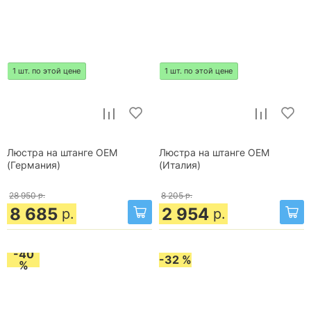
1 шт. по этой цене
1 шт. по этой цене
Люстра на штанге OEM
Люстра на штанге OEM
(Германия)
(Италия)
28 950
р.
8 205
р.
8 685
2 954
р.
р.
-40
-32 %
%