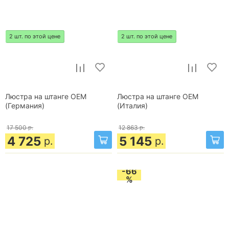
2 шт. по этой цене
2 шт. по этой цене
Люстра на штанге OEM
Люстра на штанге OEM
(Германия)
(Италия)
17 500
р.
12 863
р.
4 725
5 145
р.
р.
-66
%