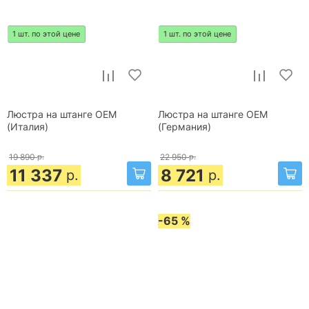
1 шт. по этой цене
1 шт. по этой цене
Люстра на штанге OEM
Люстра на штанге OEM
(Италия)
(Германия)
19 890
р.
22 950
р.
11 337
8 721
р.
р.
-65 %