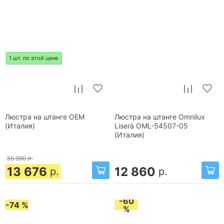
1 шт. по этой цене
Люстра на штанге OEM
Люстра на штанге Omnilux
(Италия)
Liserà OML-54507-05
(Италия)
35 990
р.
13 676
12 860
р.
р.
-60
-74 %
%