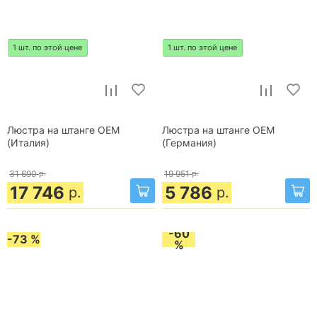
1 шт. по этой цене
1 шт. по этой цене
Люстра на штанге OEM
Люстра на штанге OEM
(Италия)
(Германия)
31 690
р.
19 951
р.
17 746
5 786
р.
р.
-60
-73 %
%