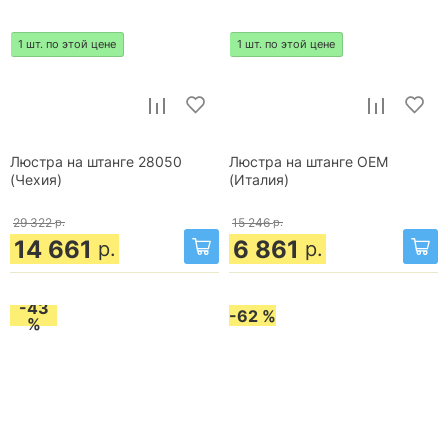
1 шт. по этой цене
1 шт. по этой цене
Люстра на штанге 28050
Люстра на штанге OEM
(Чехия)
(Италия)
29 322
р.
15 246
р.
14 661
6 861
р.
р.
-43
-62 %
%