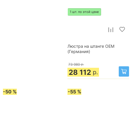
1 шт. по этой цене
Люстра на штанге OEM
(Германия)
73 980
р.
28 112
р.
-50 %
-55 %