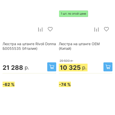
1 шт. по этой цене
Люстра на штанге Rivoli Donna
Люстра на штанге OEM
Б0055535 (Италия)
(Китай)
29 500
р.
21 288
10 325
р.
р.
-62 %
-74 %