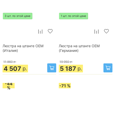
3 шт. по этой цене
1 шт. по этой цене
Люстра на штанге OEM
Люстра на штанге OEM
(Италия)
(Германия)
11 860
р.
19 950
р.
4 507
5 187
р.
р.
-44
-71 %
%