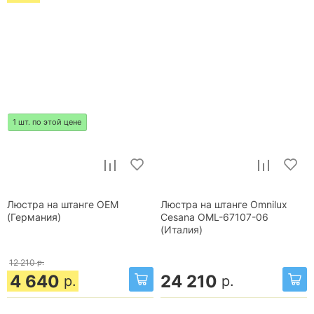
1 шт. по этой цене
Люстра на штанге OEM
Люстра на штанге Omnilux
(Германия)
Cesana OML-67107-06
(Италия)
12 210
р.
4 640
24 210
р.
р.