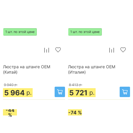
1 шт. по этой цене
1 шт. по этой цене
Люстра на штанге OEM
Люстра на штанге OEM
(Китай)
(Италия)
9 940
р.
8 413
р.
5 964
5 721
р.
р.
-44
-74 %
%