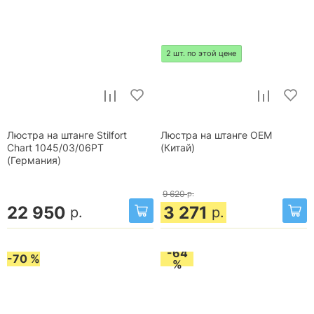
2 шт. по этой цене
Люстра на штанге Stilfort
Люстра на штанге OEM
Chart 1045/03/06PT
(Китай)
(Германия)
9 620
р.
22 950
3 271
р.
р.
-64
-70 %
%