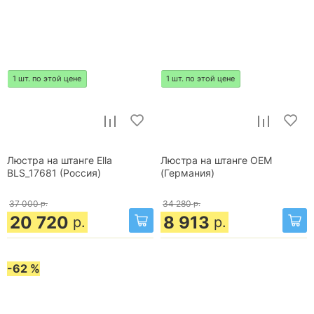
1 шт. по этой цене
1 шт. по этой цене
Люстра на штанге Ella
Люстра на штанге OEM
BLS_17681 (Россия)
(Германия)
37 000
р.
34 280
р.
20 720
8 913
р.
р.
-62 %