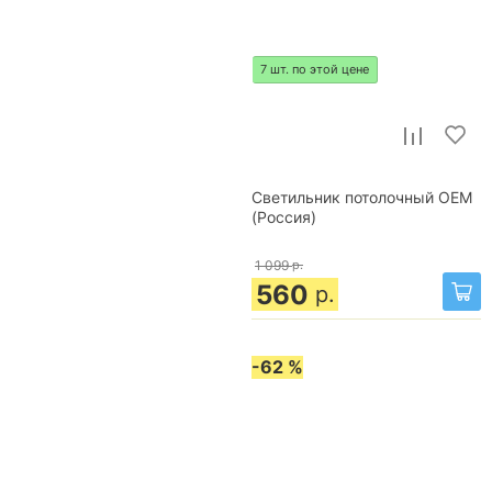
7 шт. по этой цене
Светильник потолочный OEM
(Россия)
1 099
р.
560
р.
-62 %