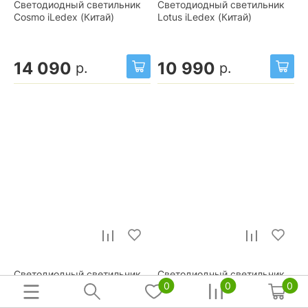
Светодиодный светильник
Светодиодный светильник
Cosmo iLedex (Китай)
Lotus iLedex (Китай)
14 090
10 990
р.
р.
Светодиодный светильник
Светодиодный светильник
0
0
0
Майя Maytoni (Германия)
Блеск Freya (Германия)