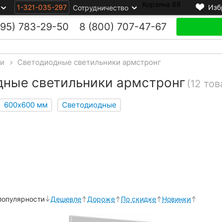
Корзина
68
1-321-035-297
Изб
Сотрудничество
495)
783-29-50
8 (800)
707-47-67
ки
>
Светодиодные светильники армстронг
дные светильники армстронг
(12 тов
600х600 мм
Светодиодные
популярности
Дешевле
Дороже
По скидке
Новинки