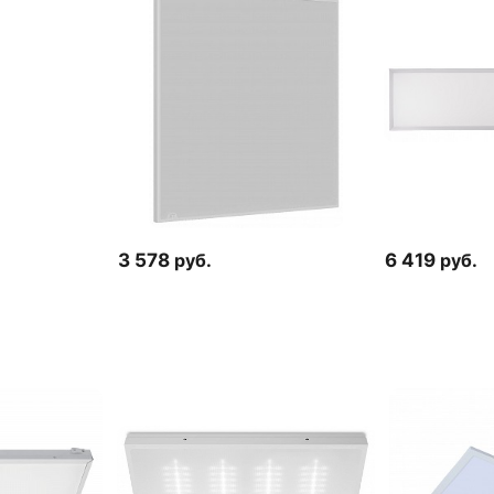
3 578
руб.
6 419
руб.