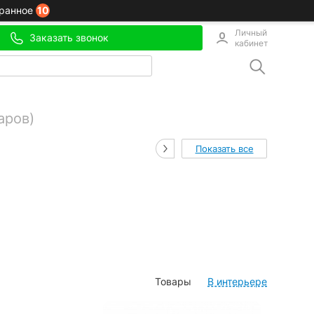
10
ранное
Личный
Заказать звонок
кабинет
аров)
Показать все
Товары
В интерьере