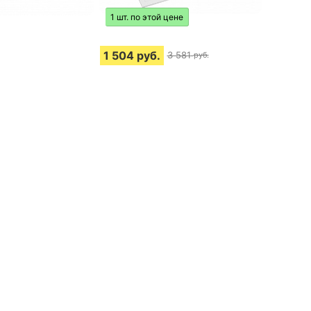
1 шт. по этой цене
1 504
руб.
3 581
руб.