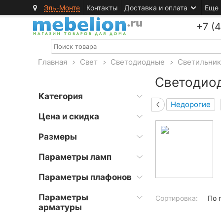
Эль-Монте
Контакты
Доставка и оплата
Еще
+7 (
Главная
>
Свет
>
Светодиодные
>
Светильни
Светодио
Категория
Недорогие
Цена и скидка
Размеры
Параметры ламп
Параметры плафонов
Параметры
Сортировка:
По 
арматуры