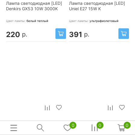
Лампа светодиодная [LED]
Лампа светодиодная [LED]
Denkirs GX53 10W 3000K
Uniel E27 15W K
Цвет лампы:
белый теплый
Цвет лампы:
ультрафиолетовый
220
391
р.
р.
Светильник для растений
Лампа светодиодная [LED]
0
0
0
ULI-P19 UL-00006554
Uniel E14 7W 4000K