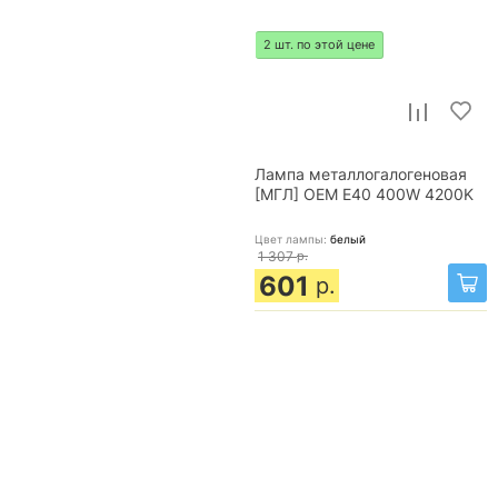
2 шт. по этой цене
Лампа металлогалогеновая
[МГЛ] OEM E40 400W 4200K
Цвет лампы:
белый
1 307
р.
601
р.