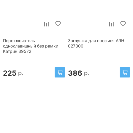
Переключатель
Заглушка для профиля ARH
одноклавишный без рамки
027300
Катрин 39572
225
386
р.
р.