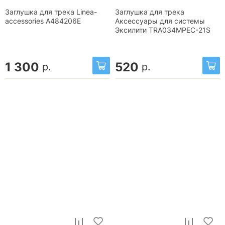
Заглушка для трека Linea-
Заглушка для трека
accessories A484206E
Аксессуары для системы
Эксилити TRA034MPEC-21S
1 300
520
р.
р.