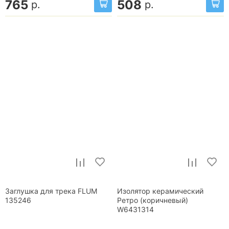
765
508
р.
р.
Заглушка для трека FLUM
Изолятор керамический
135246
Ретро (коричневый)
W6431314