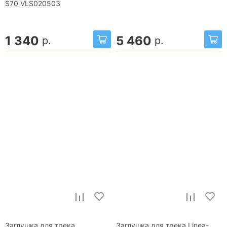
S70 VLS020503
1 340
5 460
р.
р.
Заглушка для трека
Заглушка для трека Linea-