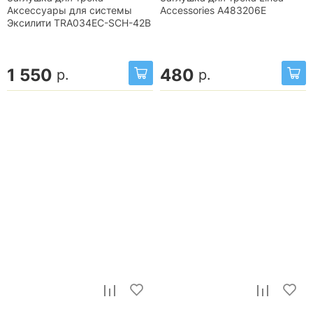
Аксессуары для системы
Accessories A483206E
Эксилити TRA034EC-SCH-42B
1 550
480
р.
р.