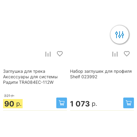
Заглушка для трека
Набор заглушек для профиля
Аксессуары для системы
Shelf 023992
Радити TRA084EC-112W
321
р.
90
1 073
р.
р.