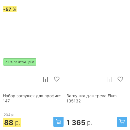
-57 %
7 шт. по этой цене
Набор заглушек для профиля
Заглушка для трека Flum
147
135132
204
р.
88
1 365
р.
р.