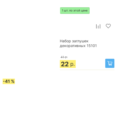
1 шт. по этой цене
Набор заглушек
декоративных 15101
41
р.
22
р.
-41 %