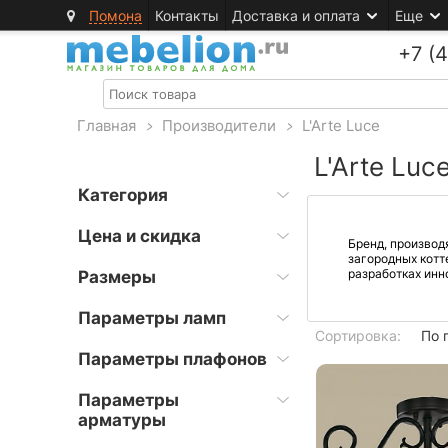
Помона
Контакты
Доставка и оплата
Еще
+7 (
Главная
>
Производители
>
L'Arte Luce
L'Arte Luc
Категория
Цена и скидка
Бренд, производ
загородных котт
разработках инн
Размеры
Параметры ламп
Сортировка:
По 
Параметры плафонов
Параметры
арматуры