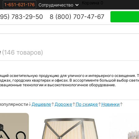
Корзина
0
1-651-621-176
Сотрудничество
495)
783-29-50
8 (800)
707-47-67
e
(146 товаров)
ящий осветительную продукцию для уличного и интерьерного освещения. То
еджах, городских квартирах и офисах. В ассортименте большой выбор свет
овационные технологии и высокотехнологичное оборудование.
популярности
Дешевле
Дороже
По скидке
Новинки