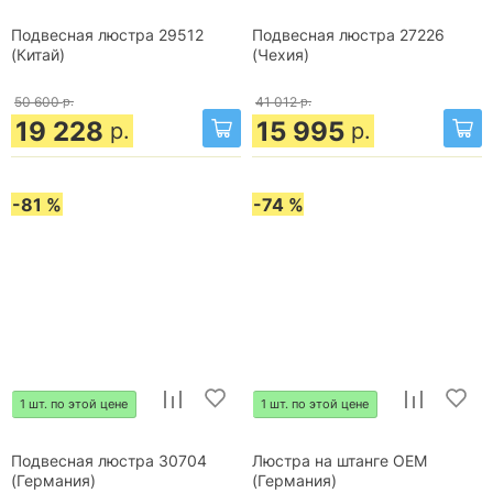
Подвесная люстра 29512
Подвесная люстра 27226
(Китай)
(Чехия)
50 600
р.
41 012
р.
19 228
15 995
р.
р.
-81 %
-74 %
1 шт. по этой цене
1 шт. по этой цене
Подвесная люстра 30704
Люстра на штанге OEM
(Германия)
(Германия)