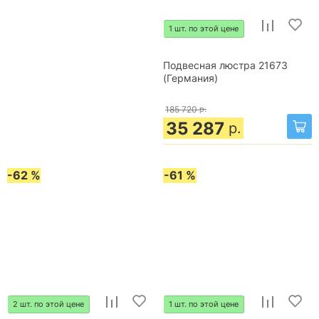
1 шт. по этой цене
Подвесная люстра 21673
(Германия)
185 720
р.
35 287
р.
-62 %
-61 %
2 шт. по этой цене
1 шт. по этой цене