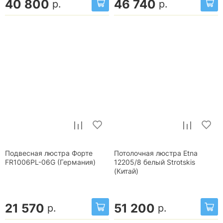
40 800
46 740
р.
р.
Подвесная люстра Форте
Потолочная люстра Etna
FR1006PL-06G (Германия)
12205/8 белый Strotskis
(Китай)
21 570
51 200
р.
р.