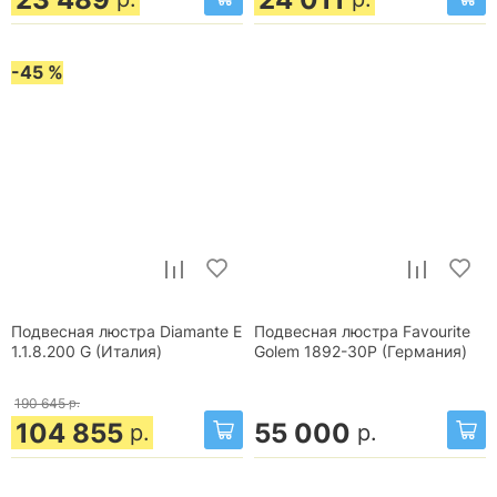
-45 %
Подвесная люстра Diamante E
Подвесная люстра Favourite
1.1.8.200 G (Италия)
Golem 1892-30P (Германия)
190 645
р.
104 855
55 000
р.
р.