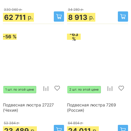
330 060
р.
34 280
р.
62 711
8 913
р.
р.
-63
-56 %
%
1 шт. по этой цене
2 шт. по этой цене
Подвесная люстра 27227
Подвесная люстра 7269
(Чехия)
(Россия)
53 384
р.
64 894
р.
23 489
24 011
р.
р.