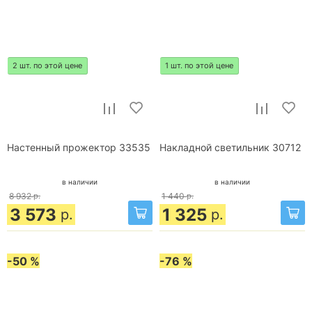
2 шт. по этой цене
1 шт. по этой цене
Настенный прожектор 33535
Накладной светильник 30712
в наличии
в наличии
8 932
р.
1 440
р.
3 573
1 325
р.
р.
-50 %
-76 %