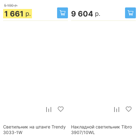
5 190
р.
1 661
9 604
р.
р.
Светильник на штанге Trendy
Накладной светильник Tibro
3033-1W
3907/10WL