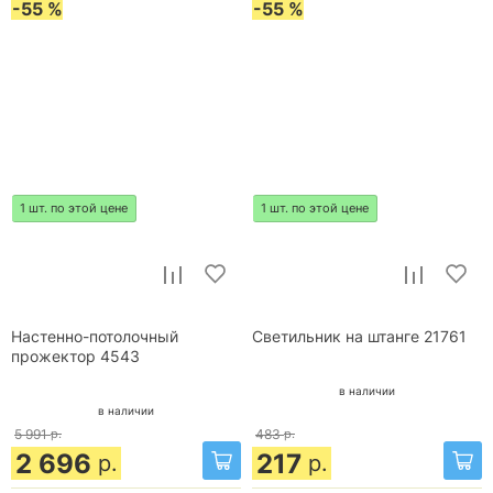
-55 %
-55 %
1 шт. по этой цене
1 шт. по этой цене
Настенно-потолочный
Светильник на штанге 21761
прожектор 4543
в наличии
в наличии
5 991
р.
483
р.
2 696
217
р.
р.