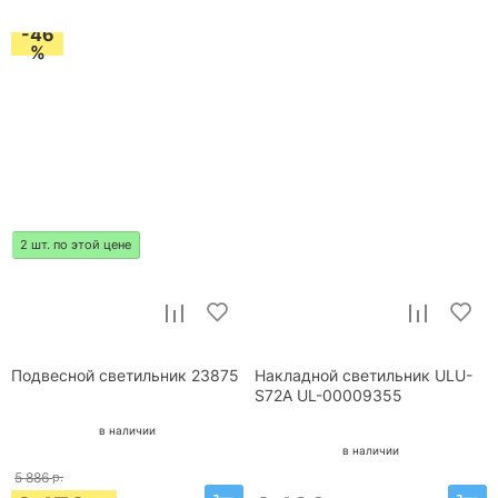
-46
%
2 шт. по этой цене
Подвесной светильник 23875
Накладной светильник ULU-
S72A UL-00009355
в наличии
в наличии
5 886
р.