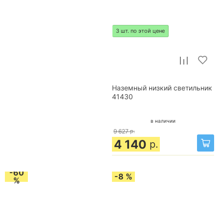
3 шт. по этой цене
Наземный низкий светильник
41430
в наличии
9 627
р.
4 140
р.
-60
-8 %
%