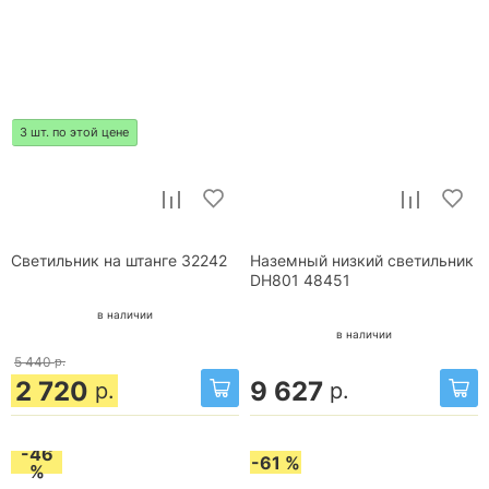
3 шт. по этой цене
Светильник на штанге 32242
Наземный низкий светильник
DH801 48451
в наличии
в наличии
5 440
р.
2 720
9 627
р.
р.
-46
-61 %
%