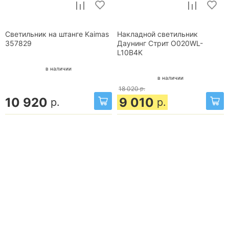
Светильник на штанге Kaimas
Накладной светильник
357829
Даунинг Стрит O020WL-
L10B4K
в наличии
в наличии
18 020
р.
10 920
9 010
р.
р.