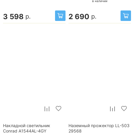
в наличии
3 598
2 690
р.
р.
Накладной светильник
Наземный прожектор LL-503
Conrad A1544AL-4GY
29568