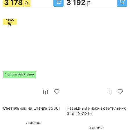
3 178
3 192
р.
р.
-68
%
1 шт. по этой цене
Светильник на штанге 35301
Наземный низкий светильник
Grafit 231215
в наличии
в наличии