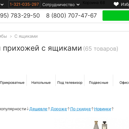
Корзина
68
1-321-035-297
Изб
Сотрудничество
495)
783-29-50
8 (800)
707-47-67
мбы
>
С ящиками
я прихожей с ящиками
(65 товаров)
Прикроватные
Напольные
Под телевизор
Подвесные
Офис
популярности
Дешевле
Дороже
По скидке
Новинки