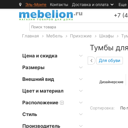
Эль-Монте
Контакты
Доставка и оплата
Еще
+7 (
Главная
>
Мебель
>
Прихожие
>
Шкафы
>
Ту
Тумбы дл
Цена и скидка
Для обуви
Размеры
Внешний вид
Дизайнерские
Цвет и материал
Расположение
?
Сортировка:
По 
Стиль
Производитель