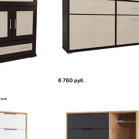
6 760
руб.
тзыв