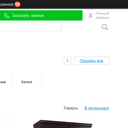
10
ранное
Личный
Заказать звонок
кабинет
Показать все
ные
Белые
Товары
В интерьере