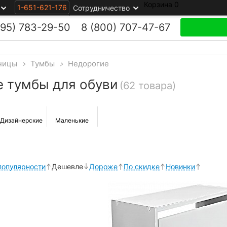
Корзина
0
1-651-621-176
Сотрудничество
495)
783-29-50
8 (800)
707-47-67
ницы
>
Тумбы
>
Недорогие
 тумбы для обуви
(62 товара)
Дизайнерские
Маленькие
популярности
Дешевле
Дороже
По скидке
Новинки