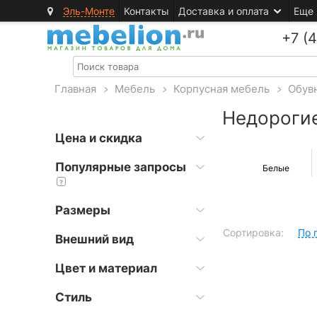
Эль-Монте
Контакты
Доставка и оплата
Еще
+7 (
Главная
>
Мебель
>
Корпусная мебель
>
Обув
Недорогие
Цена и скидка
Популярные запросы
Белые
?
Размеры
Сортировка:
По 
Внешний вид
Цвет и материал
Стиль