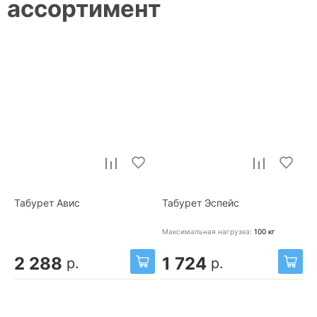
ассортимент
Табурет Авис
Табурет Эспейс
Максимальная нагрузка:
100
кг
2 288
1 724
р.
р.