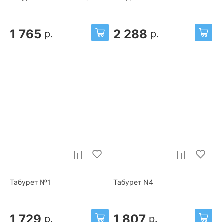
1 765
2 288
р.
р.
Табурет №1
Табурет N4
1 729
1 807
р.
р.