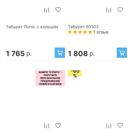
Табурет Лотос с кольцом
Табурет 00103
1 отзыв
1 765
1 808
р.
р.
-60
%