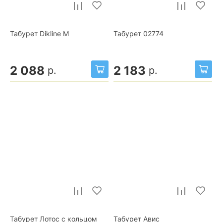
Табурет Dikline М
Табурет 02774
2 088
2 183
р.
р.
Табурет Лотос с кольцом
Табурет Авис