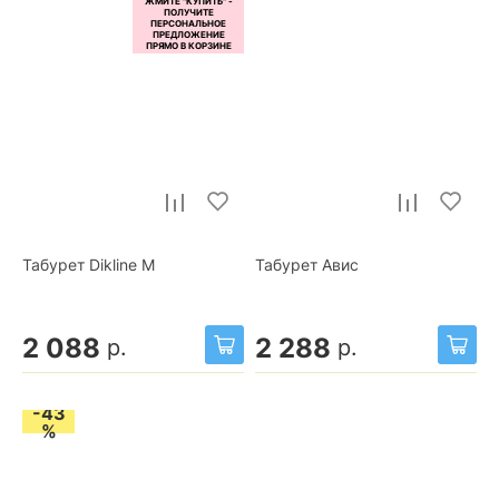
Табурет Dikline М
Табурет Авис
2 088
2 288
р.
р.
-43
%