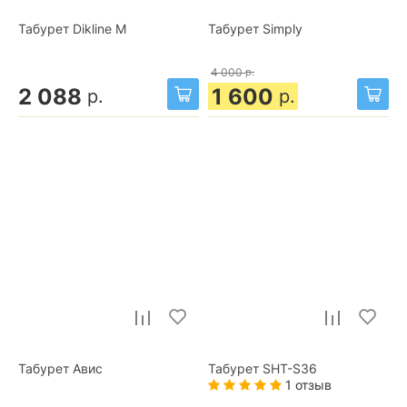
Табурет Dikline М
Табурет Simply
4 000
р.
2 088
1 600
р.
р.
Табурет Авис
Табурет SHT-S36
1 отзыв