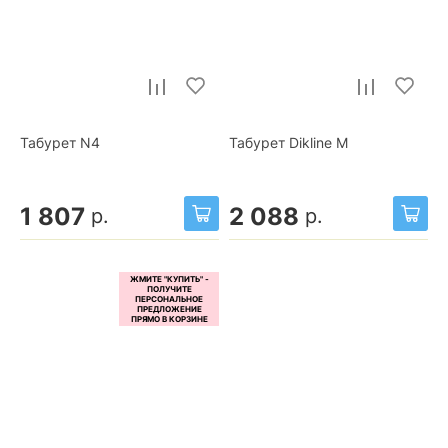
Табурет N4
Табурет Dikline М
1 807
2 088
р.
р.