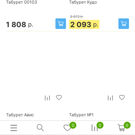
Табурет 00103
Табурет Кудо
3 672
р.
1 808
2 093
р.
р.
Табурет Авис
Табурет №1
0
0
0