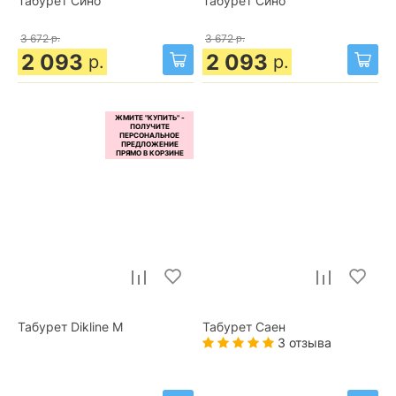
Табурет Сино
Табурет Сино
3 672
р.
3 672
р.
2 093
2 093
р.
р.
Табурет Dikline М
Табурет Саен
3 отзыва