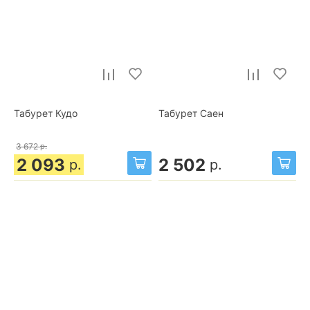
Табурет Кудо
Табурет Саен
3 672
р.
2 093
2 502
р.
р.