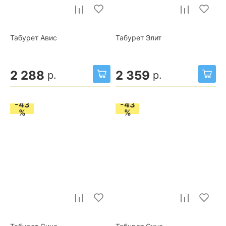
Табурет Авис
Табурет Элит
2 288
2 359
р.
р.
-43
-43
%
%