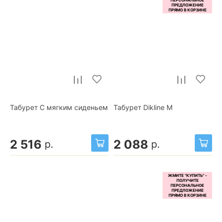
Табурет С мягким сиденьем
Табурет Dikline М
2 516
2 088
р.
р.