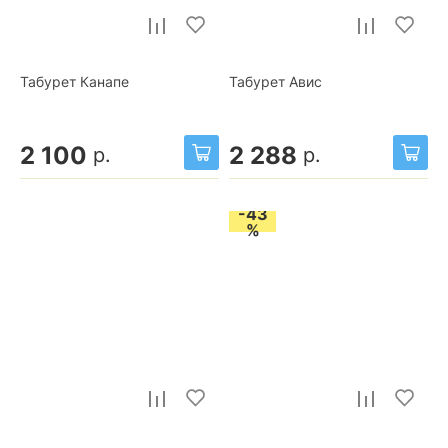
Табурет Канапе
Табурет Авис
2 100
2 288
р.
р.
-43
%