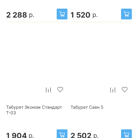
2 288
1 520
р.
р.
Табурет Эконом Стандарт
Табурет Саен 5
Т-03
1 904
2 502
р.
р.