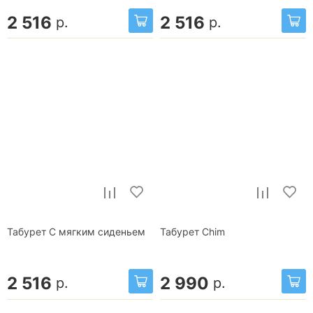
2 516
2 516
р.
р.
Табурет С мягким сиденьем
Табурет Chim
2 516
2 990
р.
р.