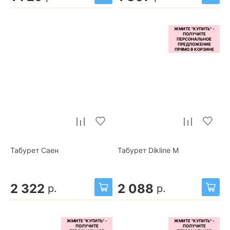
Табурет Саен
Табурет Dikline М
2 322
2 088
р.
р.