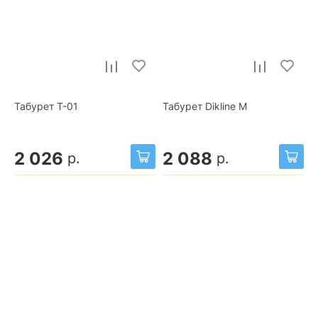
Табурет Т-01
Табурет Dikline М
2 026
2 088
р.
р.