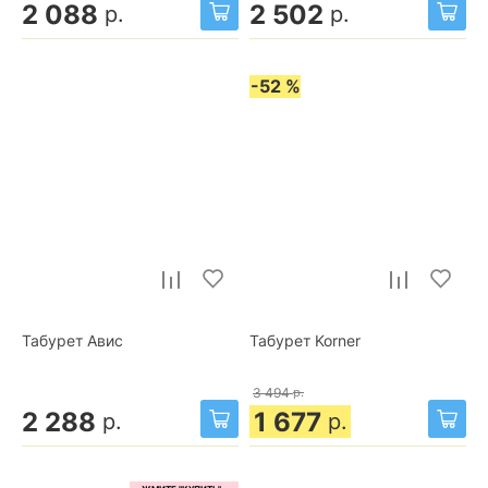
2 088
2 502
р.
р.
-52 %
Табурет Авис
Табурет Korner
3 494
р.
2 288
1 677
р.
р.