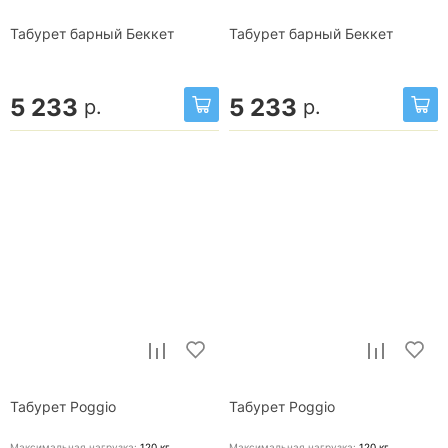
Табурет барный Беккет
Табурет барный Беккет
5 233
5 233
р.
р.
Табурет Poggio
Табурет Poggio
Максимальная нагрузка:
120
кг
Максимальная нагрузка:
120
кг