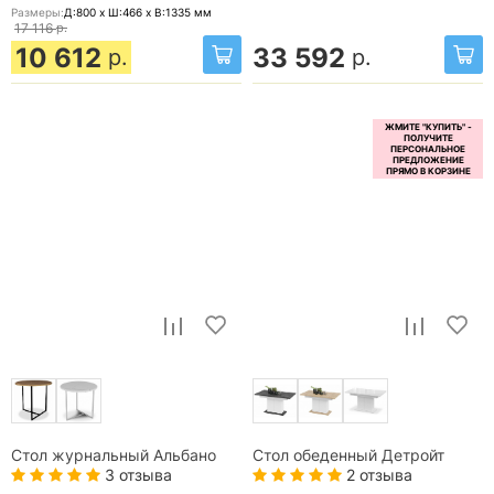
Размеры:
Д:800 x Ш:466 x В:1335
мм
17 116
р.
10 612
33 592
р.
р.
Стол журнальный Альбано
Стол обеденный Детройт
3 отзыва
2 отзыва