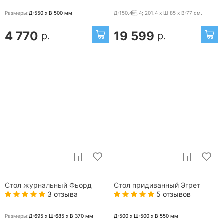
Размеры:
Д:550 x В:500
мм
Д:150.4.4; 201.4 x Ш:85 x В:77
см.
4 770
19 599
р.
р.
Стол журнальный Фьорд
Стол придиванный Эгрет
3 отзыва
5 отзывов
Размеры:
Д:695 x Ш:685 x В:370
мм
Д:500 x Ш:500 x В:550
мм