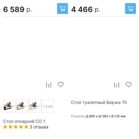
6 589
4 466
р.
р.
Стол туалетный Берже 15
+ 2 шт.
Размеры:
Д:800 x Ш:365 x В:132
мм
Стол откидной СО 1
3 отзыва