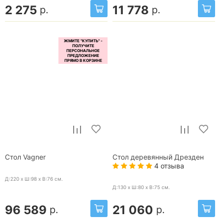
2 275
11 778
р.
р.
Стол Vagner
Стол деревянный Дрезден
4 отзыва
Д:220 x Ш:98 x В:76
см.
Д:130 x Ш:80 x В:75
см.
96 589
21 060
р.
р.