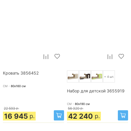
Кровать 3856452
+ 4 шт.
СМ -
80х160
см
Набор для детской 3655919
СМ -
80х190
см
22 593
р.
56 320
р.
16 945
42 240
р.
р.