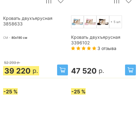
Кровать двухъярусная
+ 5 шт.
3858633
Кровать двухъярусная
СМ -
80х190
см
3396102
3 отзыва
52 293
р.
39 220
47 520
р.
р.
-25 %
-25 %