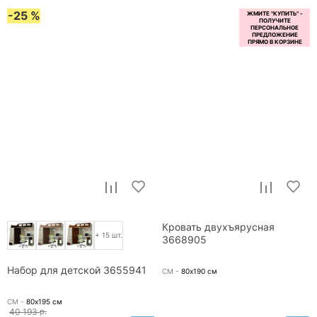
-25 %
Кровать двухъярусная
+ 15 шт.
3668905
Набор для детской 3655941
СМ -
80х190
см
СМ -
80х195
см
40 193
р.