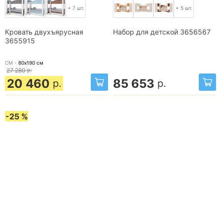
+ 7 шт.
+ 5 шт.
Кровать двухъярусная
Набор для детской 3656567
3655915
СМ -
80х190
см
27 280
р.
20 460
85 653
р.
р.
-25 %