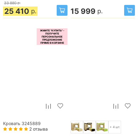
33 880
р.
25 410
15 999
р.
р.
Кровать 3245889
+ 4 шт.
2 отзыва