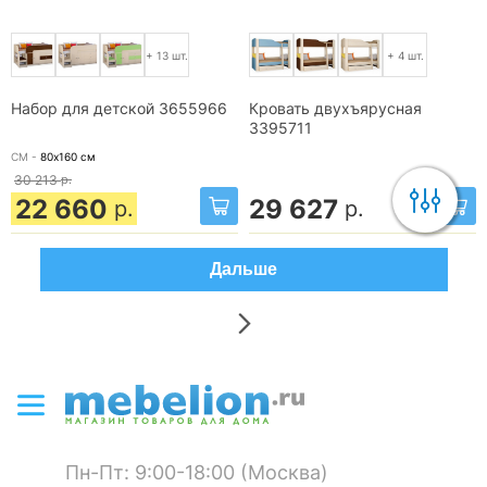
+ 13 шт.
+ 4 шт.
Набор для детской 3655966
Кровать двухъярусная
3395711
СМ -
80х160
см
30 213
р.
22 660
29 627
р.
р.
Дальше
Пн-Пт: 9:00-18:00 (Москва)