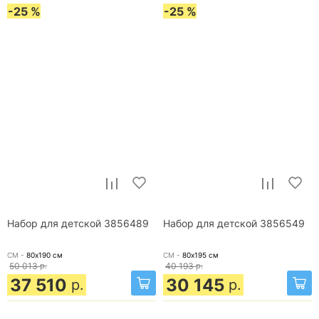
-25 %
-25 %
Набор для детской 3856489
Набор для детской 3856549
СМ -
80х190
см
СМ -
80х195
см
50 013
р.
40 193
р.
37 510
30 145
р.
р.