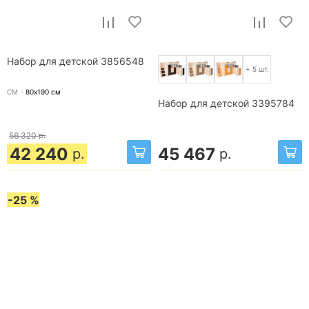
Набор для детской 3856548
+ 5 шт.
СМ -
80х190
см
Набор для детской 3395784
56 320
р.
42 240
45 467
р.
р.
-25 %