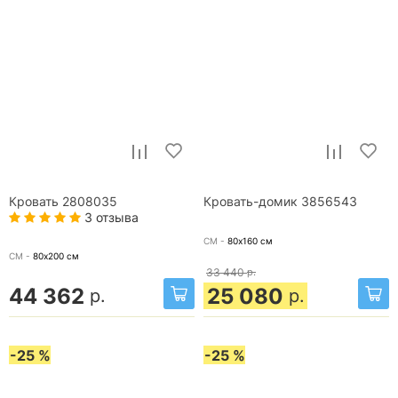
Кровать 2808035
Кровать-домик 3856543
3 отзыва
СМ -
80х160
см
СМ -
80х200
см
33 440
р.
44 362
25 080
р.
р.
-25 %
-25 %