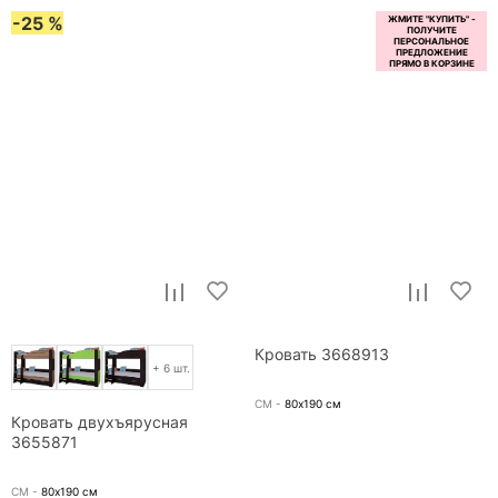
-25 %
Кровать 3668913
+ 6 шт.
СМ -
80х190
см
Кровать двухъярусная
3655871
СМ -
80х190
см