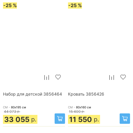
-25 %
-25 %
Набор для детской 3856464
Кровать 3856426
СМ -
80х195
см
СМ -
80х160
см
44 073
р.
15 400
р.
33 055
11 550
р.
р.