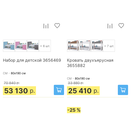
+ 6 шт.
+ 7 шт.
Набор для детской 3656469
Кровать двухъярусная
3655882
СМ -
80х190
см
СМ -
80х190
см
70 840
р.
33 880
р.
53 130
25 410
р.
р.
-25 %