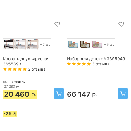
+ 7 шт.
+ 5 шт.
Кровать двухъярусная
Набор для детской 3395949
3 отзыва
3655893
3 отзыва
СМ -
80х190
см
27 280
р.
20 460
66 147
р.
р.
-25 %