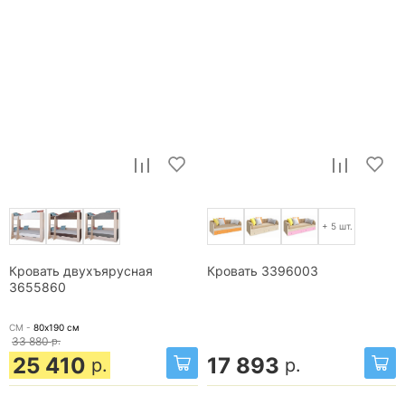
+ 5 шт.
Кровать двухъярусная
Кровать 3396003
3655860
СМ -
80х190
см
33 880
р.
25 410
17 893
р.
р.