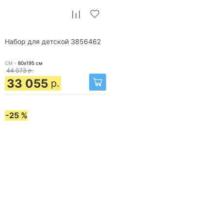
Набор для детской 3856462
СМ -
80х195
см
44 073
р.
33 055
р.
-25 %