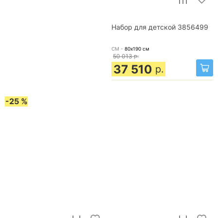
Набор для детской 3856499
СМ -
80х190
см
50 013
р.
37 510
р.
-25 %