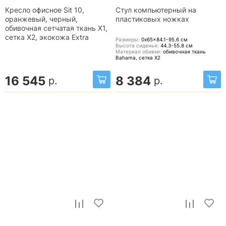
Кресло офисное Sit 10,
Стул компьютерный на
оранжевый, черный,
пластиковых ножках
обивочная сетчатая ткань X1,
сетка X2, экокожа Extra
Размеры:
0x65x84.1-95.6
см
Высота сиденья:
44.3-55.8
см
Материал обивки:
обивочная ткань
Bahama, сетка X2
16 545
8 384
р.
р.