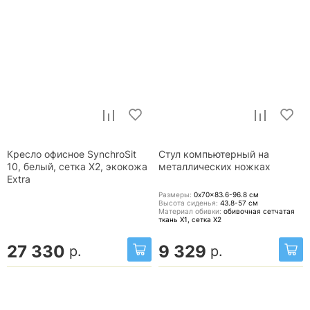
Кресло офисное SynchroSit
Стул компьютерный на
10, белый, сетка X2, экокожа
металлических ножках
Extra
Размеры:
0x70x83.6-96.8
см
Высота сиденья:
43.8-57
см
Материал обивки:
обивочная сетчатая
ткань X1, сетка X2
27 330
9 329
р.
р.