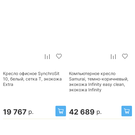
Кресло офисное SynchroSit
Компьютерное кресло
10, белый, сетка T, экокожа
Samurai, темно-коричневый,
Extra
экокожа Infinity easy clean,
экокожа Infinity
19 767
42 689
р.
р.