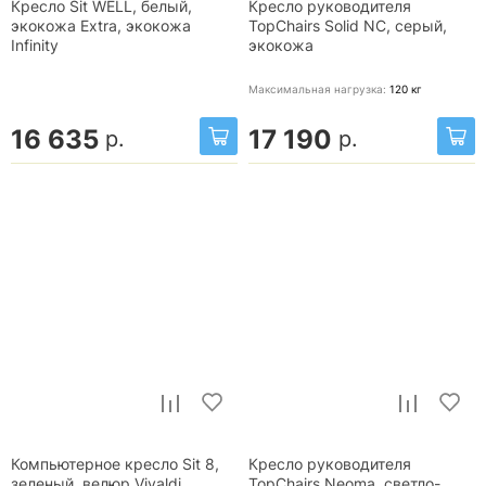
Кресло Sit WELL, белый,
Кресло руководителя
экокожа Extra, экокожа
TopChairs Solid NC, серый,
Infinity
экокожа
Максимальная нагрузка:
120
кг
16 635
17 190
р.
р.
Компьютерное кресло Sit 8,
Кресло руководителя
зеленый, велюр Vivaldi
TopChairs Neoma, светло-