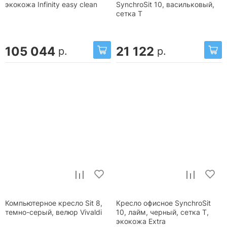
экокожа Infinity easy clean
SynchroSit 10, васильковый,
сетка T
105 044
21 122
р.
р.
Компьютерное кресло Sit 8,
Кресло офисное SynchroSit
темно-серый, велюр Vivaldi
10, лайм, черный, сетка T,
экокожа Extra