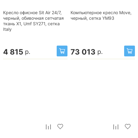
Кресло офисное Sit Air 24/7,
Компьютерное кресло Move,
черный, обивочная сетчатая
черный, сетка YM93
ткань X1, Umf SY271, сетка
Italy
4 815
73 013
р.
р.