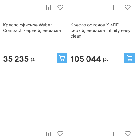
Кресло офисное Weber
Кресло офисное Y 4DF,
Compact, черный, экокожа
серый, экокожа Infinity easy
clean
35 235
105 044
р.
р.