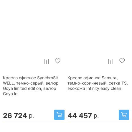
Кресло офисное SynchroSit
Кресло офисное Samurai,
WELL, темно-серый, велюр
темно-коричневый, сетка TS,
Goya limited edition, велюр
экокожа Infinity easy clean
Goya le
26 724
44 457
р.
р.