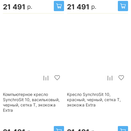
21 491
21 491
р.
р.
Компьютерное кресло
Кресло SynchroSit 10,
SynchroSit 10, васильковый,
красный, черный, сетка T,
черный, сетка T, экокожа
экокожа Extra
Extra