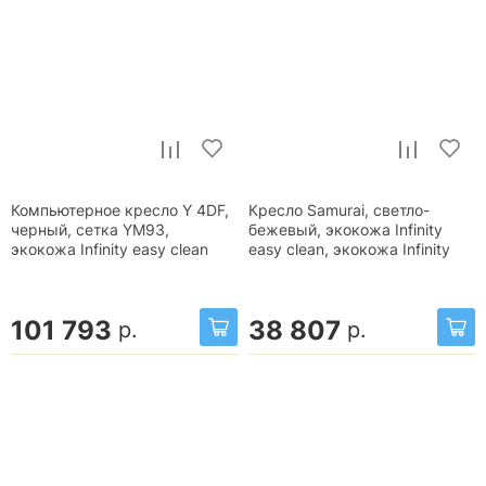
Компьютерное кресло Y 4DF,
Кресло Samurai, светло-
черный, сетка YM93,
бежевый, экокожа Infinity
экокожа Infinity easy clean
easy clean, экокожа Infinity
101 793
38 807
р.
р.