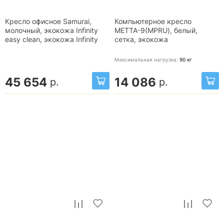
Кресло офисное Samurai,
Компьютерное кресло
молочный, экокожа Infinity
МЕТТА-9(MPRU), белый,
easy clean, экокожа Infinity
сетка, экокожа
Максимальная нагрузка:
90
кг
45 654
14 086
р.
р.