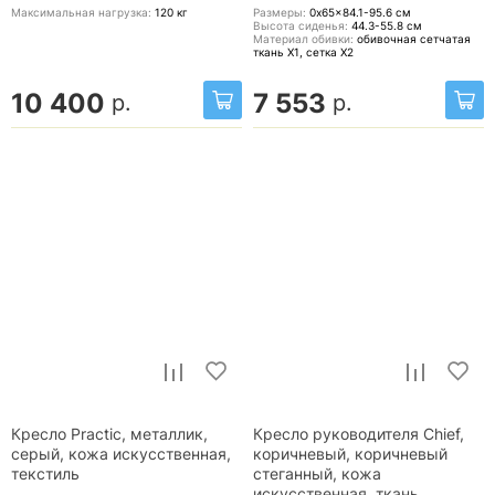
Максимальная нагрузка:
120
кг
Размеры:
0x65x84.1-95.6
см
Высота сиденья:
44.3-55.8
см
Материал обивки:
обивочная сетчатая
ткань X1, сетка X2
10 400
7 553
р.
р.
Кресло Practic, металлик,
Кресло руководителя Chief,
серый, кожа искусственная,
коричневый, коричневый
текстиль
стеганный, кожа
искусственная, ткань