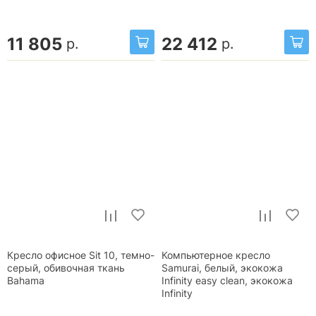
11 805
22 412
р.
р.
Кресло офисное Sit 10, темно-
Компьютерное кресло
серый, обивочная ткань
Samurai, белый, экокожа
Bahama
Infinity easy clean, экокожа
Infinity