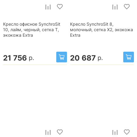
Кресло офисное SynchroSit
Кресло SynchroSit 8,
10, лайм, черный, сетка T,
молочный, сетка X2, экокожа
экокожа Extra
Extra
21 756
20 687
р.
р.