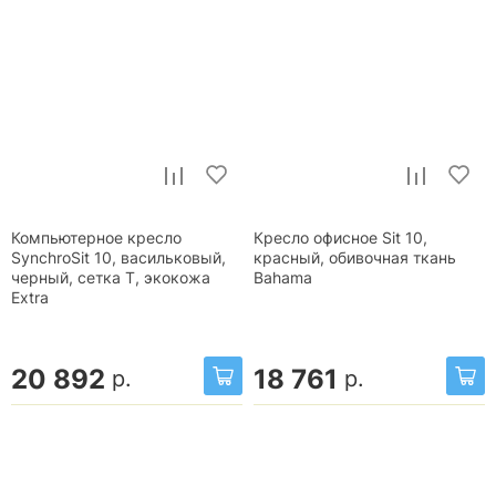
Компьютерное кресло
Кресло офисное Sit 10,
SynchroSit 10, васильковый,
красный, обивочная ткань
черный, сетка T, экокожа
Bahama
Extra
20 892
18 761
р.
р.