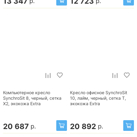
13 347
12 723
р.
р.
Компьютерное кресло
Кресло офисное SynchroSit
SynchroSit 8, черный, сетка
10, лайм, черный, сетка T,
X2, экокожа Extra
экокожа Extra
20 687
20 892
р.
р.