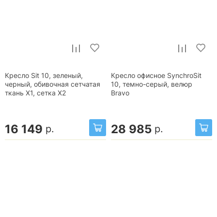
Кресло Sit 10, зеленый,
Кресло офисное SynchroSit
черный, обивочная сетчатая
10, темно-серый, велюр
ткань X1, сетка X2
Bravo
16 149
28 985
р.
р.