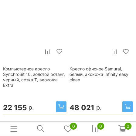
Компьютерное кресло
Кресло офисное Samurai,
SynchroSit 10, золотой ротанг,
белый, экокожа Infinity easy
черный, сетка T, экокожа
clean
Extra
22 155
48 021
р.
р.
0
0
0