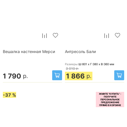
Вешалка настенная Мерси
Антресоль Бали
Размеры:
Ш:801 x Г:380 x В:360
мм
3 010
р.
1 790
1 866
р.
р.
-37 %