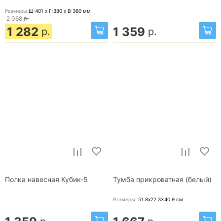
Размеры:
Ш:401 x Г:380 x В:360
мм
2 068
р.
1 282
1 359
р.
р.
Полка навесная Кубик-5
Тумба прикроватная (белый)
Размеры:
51.8x22.3x40.9
см