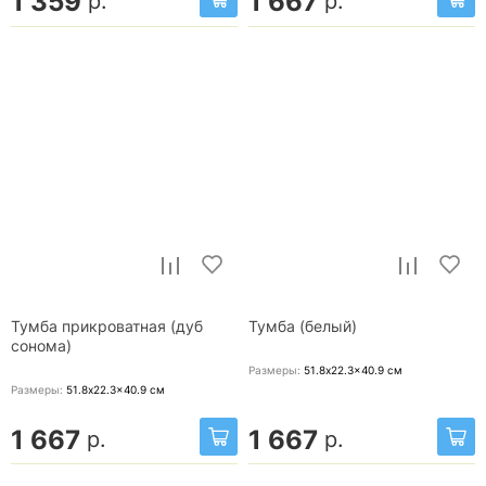
1 359
1 667
р.
р.
Тумба прикроватная (дуб
Тумба (белый)
сонома)
Размеры:
51.8x22.3x40.9
см
Размеры:
51.8x22.3x40.9
см
1 667
1 667
р.
р.