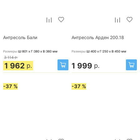
Антресоль Бали
Антресоль Арден 200.18
Размеры:
Ш:801 x Г:380 x В:360
мм
Размеры:
Ш:400 x Г:250 x В:450
мм
3 114
р.
1 962
1 999
р.
р.
-37 %
-37 %