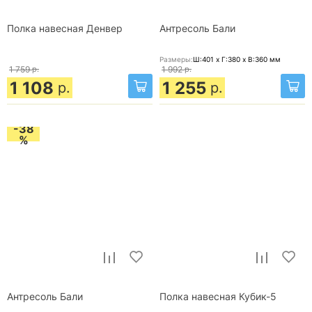
Полка навесная Денвер
Антресоль Бали
Размеры:
Ш:401 x Г:380 x В:360
мм
1 759
р.
1 992
р.
1 108
1 255
р.
р.
-38
%
Антресоль Бали
Полка навесная Кубик-5