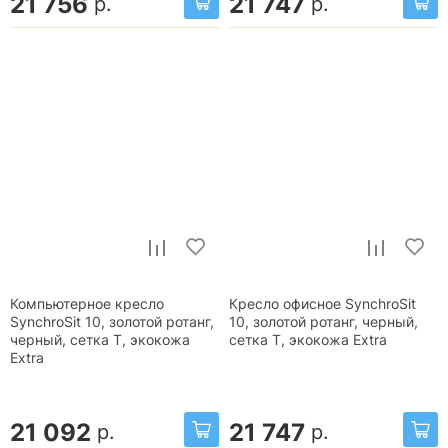
21 756
21 747
р.
р.
Компьютерное кресло
Кресло офисное SynchroSit
SynchroSit 10, золотой ротанг,
10, золотой ротанг, черный,
черный, сетка T, экокожа
сетка T, экокожа Extra
Extra
21 092
21 747
р.
р.