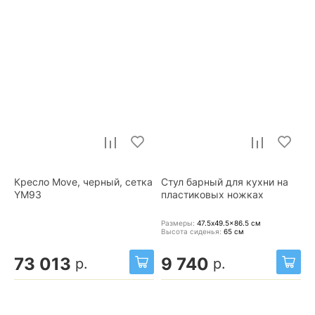
Кресло Move, черный, сетка
Стул барный для кухни на
YM93
пластиковых ножках
Размеры:
47.5x49.5x86.5
см
Высота сиденья:
65
см
73 013
9 740
р.
р.