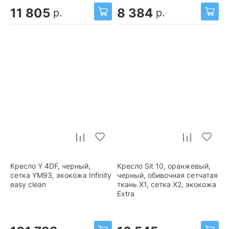
11 805
8 384
р.
р.
Кресло Y 4DF, черный,
Кресло Sit 10, оранжевый,
сетка YM93, экокожа Infinity
черный, обивочная сетчатая
easy clean
ткань X1, сетка X2, экокожа
Extra