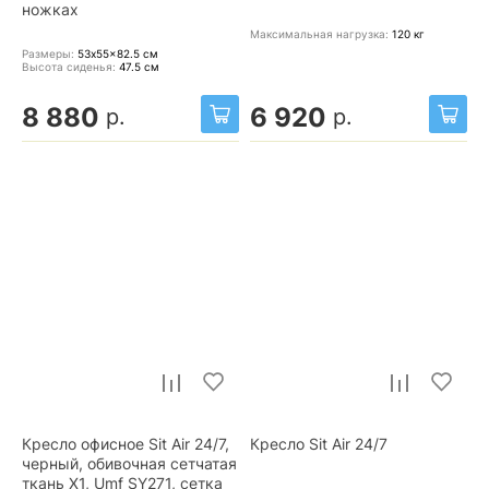
ножках
Максимальная нагрузка:
120
кг
Размеры:
53x55x82.5
см
Высота сиденья:
47.5
см
8 880
6 920
р.
р.
Кресло офисное Sit Air 24/7,
Кресло Sit Air 24/7
черный, обивочная сетчатая
ткань X1, Umf SY271, сетка