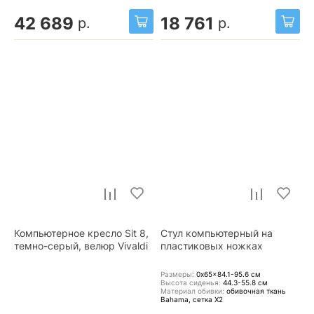
42 689
18 761
р.
р.
Компьютерное кресло Sit 8,
Стул компьютерный на
темно-серый, велюр Vivaldi
пластиковых ножках
Размеры:
0x65x84.1-95.6
см
Высота сиденья:
44.3-55.8
см
Материал обивки:
обивочная ткань
Bahama, сетка X2