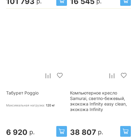
101 793
16 545
р.
р.
Табурет Poggio
Компьютерное кресло
Samurai, светло-бежевый,
экокожа Infinity easy clean,
Максимальная нагрузка:
120
кг
экокожа Infinity
6 920
38 807
р.
р.