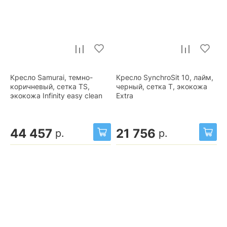
Кресло Samurai, темно-
Кресло SynchroSit 10, лайм,
коричневый, сетка TS,
черный, сетка T, экокожа
экокожа Infinity easy clean
Extra
44 457
21 756
р.
р.