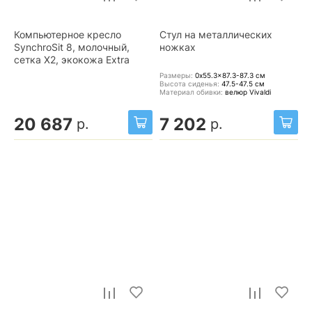
Компьютерное кресло
Стул на металлических
SynchroSit 8, молочный,
ножках
сетка X2, экокожа Extra
Размеры:
0x55.3x87.3-87.3
см
Высота сиденья:
47.5-47.5
см
Материал обивки:
велюр Vivaldi
20 687
7 202
р.
р.