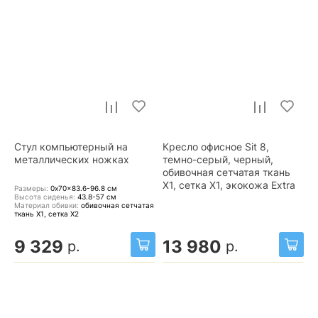
Стул компьютерный на
Кресло офисное Sit 8,
металлических ножках
темно-серый, черный,
обивочная сетчатая ткань
X1, сетка X1, экокожа Extra
Размеры:
0x70x83.6-96.8
см
Высота сиденья:
43.8-57
см
Материал обивки:
обивочная сетчатая
ткань X1, сетка X2
9 329
13 980
р.
р.