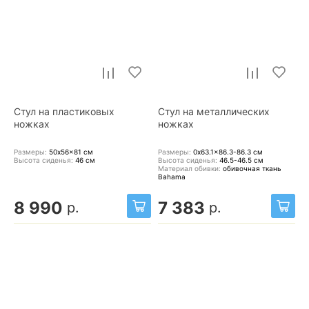
Стул на пластиковых
Стул на металлических
ножках
ножках
Размеры:
50x56x81
см
Размеры:
0x63.1x86.3-86.3
см
Высота сиденья:
46
см
Высота сиденья:
46.5-46.5
см
Материал обивки:
обивочная ткань
Bahama
8 990
7 383
р.
р.