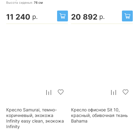
Высота сиденья:
76
см
11 240
20 892
р.
р.
Кресло Samurai, темно-
Кресло офисное Sit 10,
коричневый, экокожа
красный, обивочная ткань
Infinity easy clean, экокожа
Bahama
Infinity