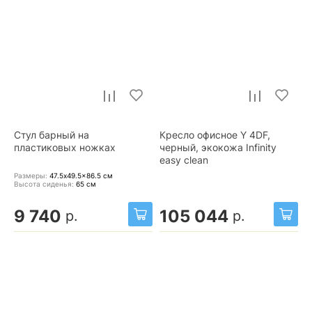
Стул барный на
Кресло офисное Y 4DF,
пластиковых ножках
черный, экокожа Infinity
easy clean
Размеры:
47.5x49.5x86.5
см
Высота сиденья:
65
см
9 740
105 044
р.
р.