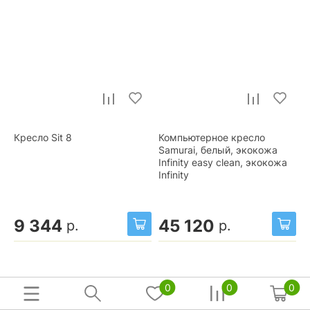
Кресло Sit 8
Компьютерное кресло
Samurai, белый, экокожа
Infinity easy clean, экокожа
Infinity
9 344
45 120
р.
р.
0
0
0