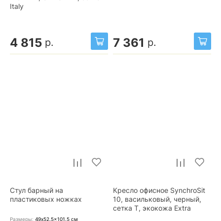
Italy
4 815
7 361
р.
р.
Стул барный на
Кресло офисное SynchroSit
пластиковых ножках
10, васильковый, черный,
сетка T, экокожа Extra
Размеры:
49x52.5x101.5
см