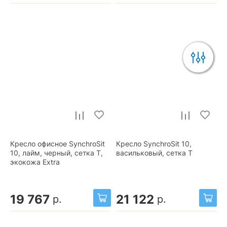
Кресло офисное SynchroSit
Кресло SynchroSit 10,
10, лайм, черный, сетка T,
васильковый, сетка T
экокожа Extra
19 767
21 122
р.
р.