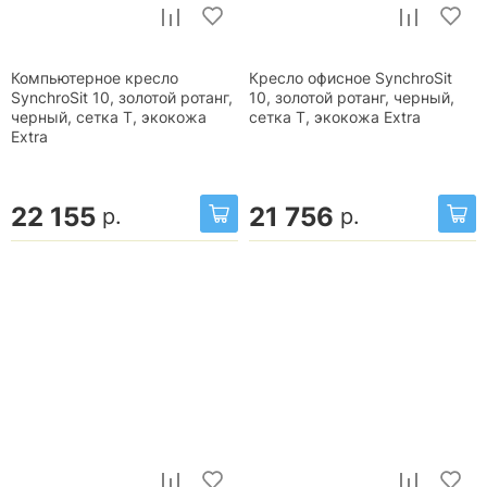
Компьютерное кресло
Кресло офисное SynchroSit
SynchroSit 10, золотой ротанг,
10, золотой ротанг, черный,
черный, сетка T, экокожа
сетка T, экокожа Extra
Extra
22 155
21 756
р.
р.