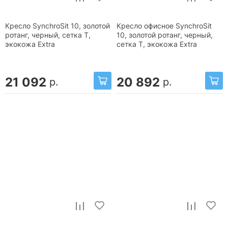
Кресло SynchroSit 10, золотой
Кресло офисное SynchroSit
ротанг, черный, сетка T,
10, золотой ротанг, черный,
экокожа Extra
сетка T, экокожа Extra
21 092
20 892
р.
р.