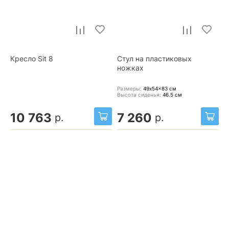
Кресло Sit 8
Стул на пластиковых
ножках
Размеры:
49x54x83
см
Высота сиденья:
46.5
см
10 763
7 260
р.
р.