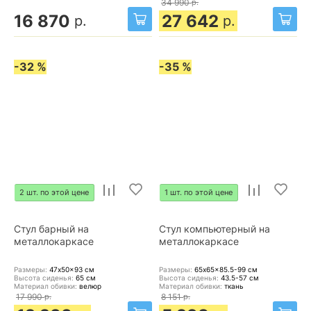
34 990
р.
16 870
27 642
р.
р.
-32 %
-35 %
2 шт. по этой цене
1 шт. по этой цене
Стул барный на
Стул компьютерный на
металлокаркасе
металлокаркасе
Размеры:
47x50x93
см
Размеры:
65x65x85.5-99
см
Высота сиденья:
65
см
Высота сиденья:
43.5-57
см
Материал обивки:
велюр
Материал обивки:
ткань
17 990
р.
8 151
р.