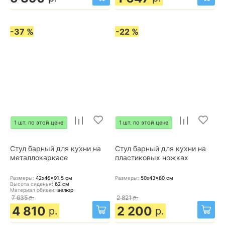
-37 %
-22 %
1 шт. по этой цене
1 шт. по этой цене
Стул барный для кухни на
Стул барный для кухни на
металлокаркасе
пластиковых ножках
Размеры:
42x46x91.5
см
Размеры:
50x43x80
см
Высота сиденья:
62
см
Материал обивки:
велюр
7 635
р.
2 821
р.
4 810
2 200
р.
р.