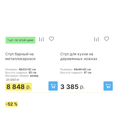
1 шт. по этой цене
Стул барный на
Стул для кухни на
металлокаркасе
деревянных ножках
Размеры:
48x53x92
см
Размеры:
44x44x82
см
Высота сиденья:
65
см
Высота сиденья:
47
см
Материал обивки:
велюр
21 067
р.
8 848
3 385
р.
р.
-52 %