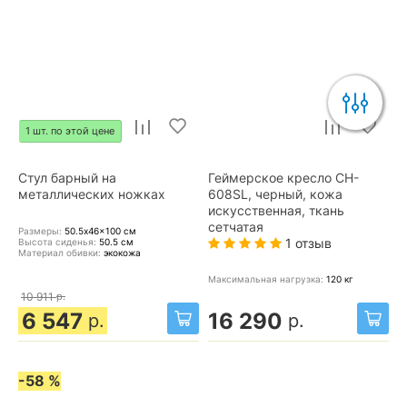
1 шт. по этой цене
Стул барный на
Геймерское кресло CH-
металлических ножках
608SL, черный, кожа
искусственная, ткань
сетчатая
Размеры:
50.5x46x100
см
1 отзыв
Высота сиденья:
50.5
см
Материал обивки:
экокожа
Максимальная нагрузка:
120
кг
10 911
р.
6 547
16 290
р.
р.
-58 %