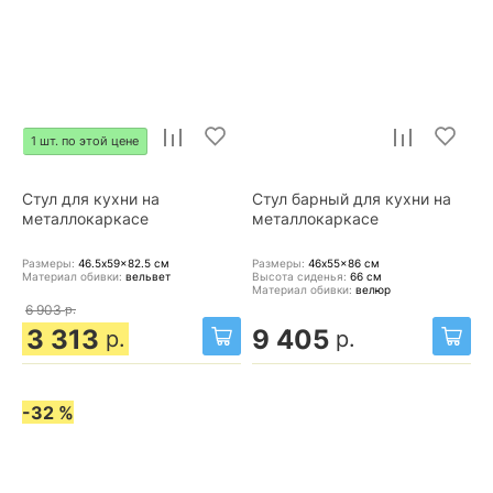
1 шт. по этой цене
Стул для кухни на
Стул барный для кухни на
металлокаркасе
металлокаркасе
Размеры:
46.5x59x82.5
см
Размеры:
46x55x86
см
Материал обивки:
вельвет
Высота сиденья:
66
см
Материал обивки:
велюр
6 903
р.
3 313
9 405
р.
р.
-32 %