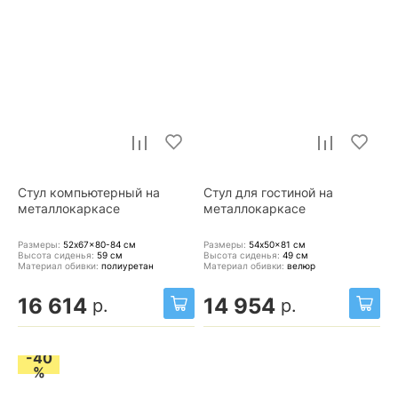
Стул компьютерный на
Стул для гостиной на
металлокаркасе
металлокаркасе
Размеры:
52x67x80-84
см
Размеры:
54x50x81
см
Высота сиденья:
59
см
Высота сиденья:
49
см
Материал обивки:
полиуретан
Материал обивки:
велюр
16 614
14 954
р.
р.
-40
%