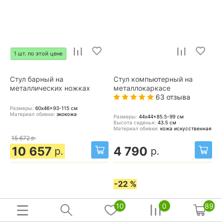
1 шт. по этой цене
Стул барный на
Стул компьютерный на
металлических ножках
металлокаркасе
63 отзыва
Размеры:
60x46x93-115
см
Материал обивки:
экокожа
Размеры:
44x44x85.5-99
см
Высота сиденья:
43.5
см
Материал обивки:
кожа искусственная
15 672
р.
10 657
4 790
р.
р.
-22 %
10
0
89