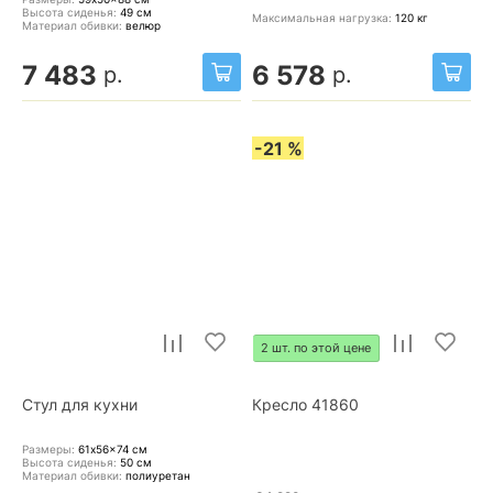
Высота сиденья:
49
см
Максимальная нагрузка:
120
кг
Материал обивки:
велюр
7 483
6 578
р.
р.
-21 %
2 шт. по этой цене
Стул для кухни
Кресло 41860
Размеры:
61x56x74
см
Высота сиденья:
50
см
Материал обивки:
полиуретан