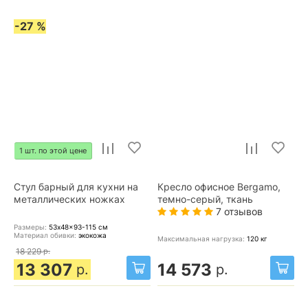
-27 %
1 шт. по этой цене
Стул барный для кухни на
Кресло офисное Bergamo,
металлических ножках
темно-серый, ткань
7 отзывов
Размеры:
53x48x93-115
см
Материал обивки:
экокожа
Максимальная нагрузка:
120
кг
18 229
р.
13 307
14 573
р.
р.