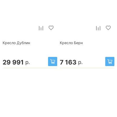
Кресло Дублин
Кресло Берн
29 991
7 163
р.
р.