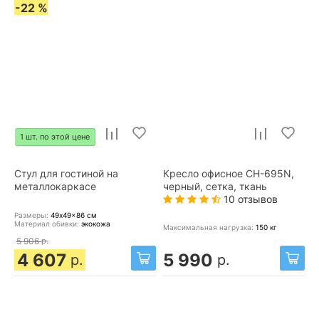
-22 %
1 шт. по этой цене
Стул для гостиной на
Кресло офисное CH-695N,
металлокаркасе
черный, сетка, ткань
10 отзывов
Размеры:
49x49x86
см
Материал обивки:
экокожа
Максимальная нагрузка:
150
кг
5 906
р.
4 607
5 990
р.
р.