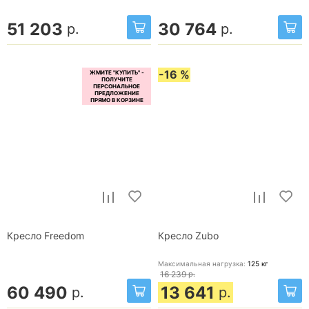
51 203
30 764
р.
р.
-16 %
Кресло Freedom
Кресло Zubo
Максимальная нагрузка:
125
кг
16 239
р.
60 490
13 641
р.
р.