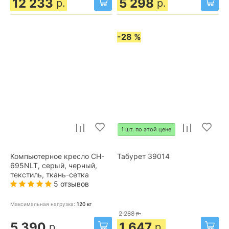
12 233
5 298
р.
р.
-28 %
1 шт. по этой цене
Компьютерное кресло CH-
Табурет 39014
695NLT, серый, черный,
текстиль, ткань-сетка
5 отзывов
Максимальная нагрузка:
120
кг
2 288
р.
5 390
1 647
р.
р.