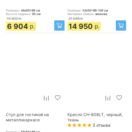
Размеры:
44x50x98
см
Размеры:
53x50x88-109
см
Высота сиденья:
65
см
Материал обивки:
экокожа
10 622
р.
21 056
р.
6 904
14 950
р.
р.
Стул для гостиной на
Кресло CH-808LT, черный,
металлокаркасе
ткань
3 отзыва
Размеры:
59x50x88
см