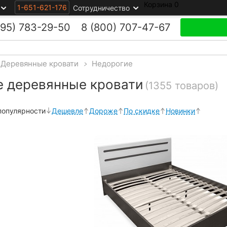
Корзина
0
1-651-621-176
Сотрудничество
495)
783-29-50
8 (800)
707-47-67
Деревянные кровати
>
Недорогие
е деревянные кровати
(1355 товаров)
популярности
Дешевле
Дороже
По скидке
Новинки