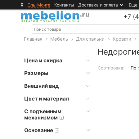
Эль-Монте
Контакты
Доставка и оплата
Еще
+7 (
Главная
>
Мебель
>
Для спальни
>
Кровати
>
Недороги
Цена и скидка
Сортировка:
По 
Размеры
Внешний вид
Цвет и материал
С подъемным
механизмом
?
Основание
?