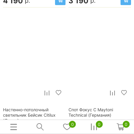
4 190
3 190
р.
р.
Настенно-потолочный
Спот Фокус С Maytoni
светильник Бейсик Citilux
Technical (Германия)
(Дания)
0
0
0
в наличии