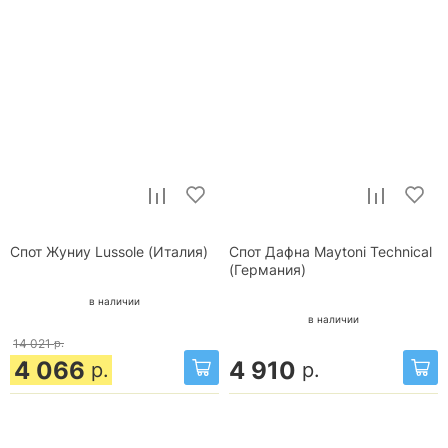
Спот Жуниу Lussole (Италия)
Спот Дафна Maytoni Technical
(Германия)
в наличии
в наличии
14 021
р.
4 066
4 910
р.
р.