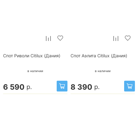
Спот Риволи Citilux (Дания)
Спот Аэлита Citilux (Дания)
в наличии
в наличии
6 590
8 390
р.
р.