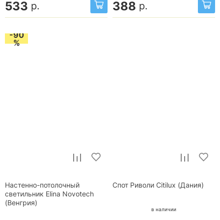
533
388
р.
р.
-90
%
Настенно-потолочный
Спот Риволи Citilux (Дания)
светильник Elina Novotech
(Венгрия)
в наличии