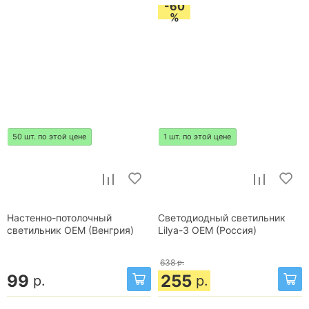
-60
%
50 шт. по этой цене
1 шт. по этой цене
Настенно-потолочный
Светодиодный светильник
светильник OEM (Венгрия)
Lilya-3 OEM (Россия)
638
р.
99
255
р.
р.