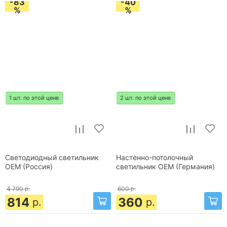
-83
-40
%
%
1 шт. по этой цене
2 шт. по этой цене
Светодиодный светильник
Настенно-потолочный
OEM (Россия)
светильник OEM (Германия)
4 790
р.
600
р.
814
360
р.
р.