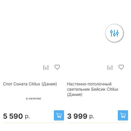
Спот Соната Citilux (Дания)
Настенно-потолочный
светильник Бейсик Citilux
(Дания)
в наличии
5 590
3 999
р.
р.