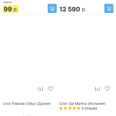
990
р.
99
12 590
р.
р.
Спот Риволи Citilux (Дания)
Спот Sal Mantra (Испания)
3 отзыва