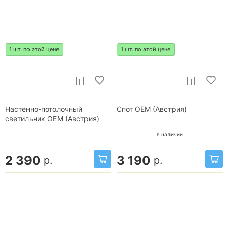
1 шт. по этой цене
1 шт. по этой цене
Настенно-потолочный
Спот OEM (Австрия)
светильник OEM (Австрия)
в наличии
2 390
3 190
р.
р.