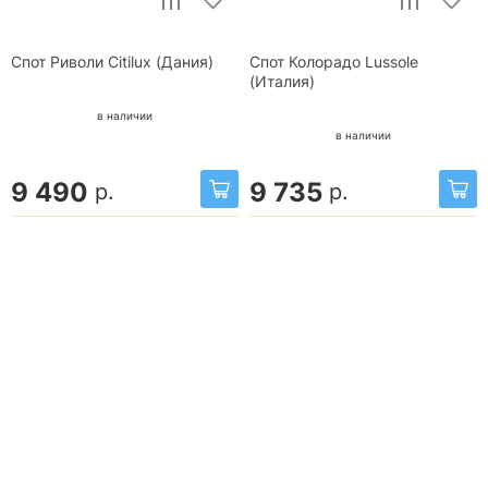
Спот Риволи Citilux (Дания)
Спот Колорадо Lussole
(Италия)
в наличии
в наличии
9 490
9 735
р.
р.