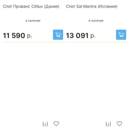
Спот Прованс Citilux (Дания)
Спот Sal Mantra (Испания)
в наличии
в наличии
11 590
13 091
р.
р.