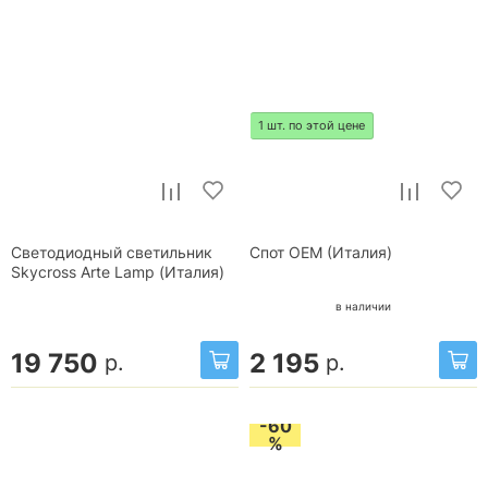
1 шт. по этой цене
Светодиодный светильник
Спот OEM (Италия)
Skycross Arte Lamp (Италия)
в наличии
19 750
2 195
р.
р.
-60
%