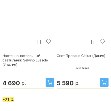
Настенно-потолочный
Спот Прованс Citilux (Дания)
светильник Selvino Lussole
(Италия)
в наличии
4 690
5 590
р.
р.
-71 %