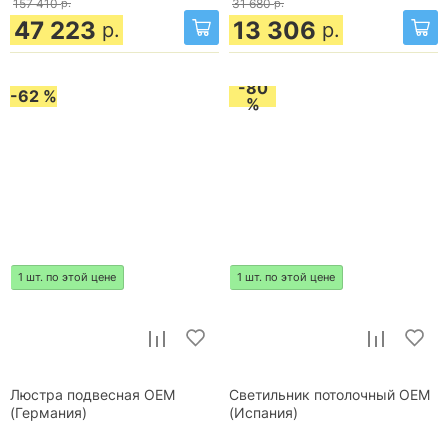
157 410
р.
31 680
р.
47 223
13 306
р.
р.
-80
-62 %
%
1 шт. по этой цене
1 шт. по этой цене
Люстра подвесная OEM
Светильник потолочный OEM
(Германия)
(Испания)