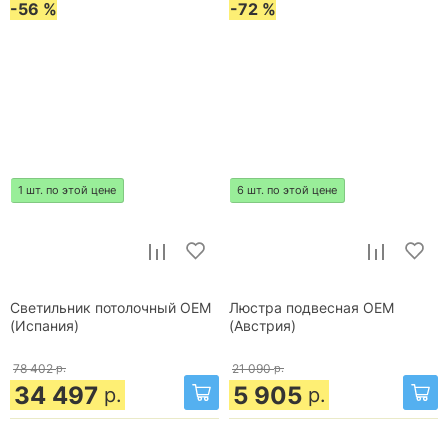
-56 %
-72 %
1 шт. по этой цене
6 шт. по этой цене
Светильник потолочный OEM
Люстра подвесная OEM
(Испания)
(Австрия)
78 402
р.
21 090
р.
34 497
5 905
р.
р.