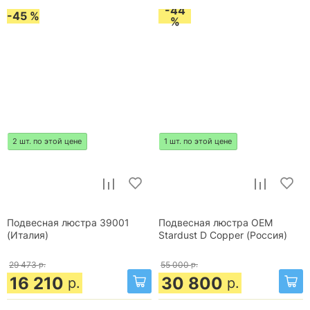
-44
-45 %
%
2 шт. по этой цене
1 шт. по этой цене
Подвесная люстра 39001
Подвесная люстра OEM
(Италия)
Stardust D Copper (Россия)
29 473
р.
55 000
р.
16 210
30 800
р.
р.