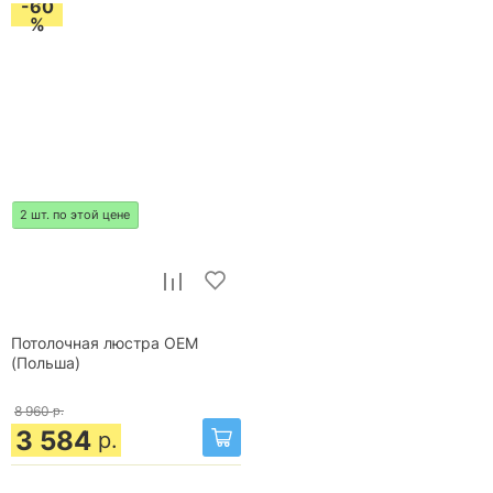
-60
%
2 шт. по этой цене
Потолочная люстра OEM
(Польша)
8 960
р.
3 584
р.