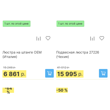
1 шт. по этой цене
1 шт. по этой цене
Люстра на штанге OEM
Подвесная люстра 27226
(Италия)
(Чехия)
15 246
р.
41 012
р.
6 861
15 995
р.
р.
-64
-50 %
%