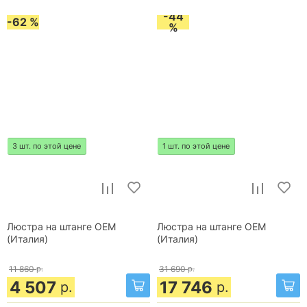
-44
-62 %
%
3 шт. по этой цене
1 шт. по этой цене
Люстра на штанге OEM
Люстра на штанге OEM
(Италия)
(Италия)
11 860
р.
31 690
р.
4 507
17 746
р.
р.