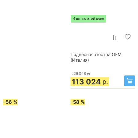
4 шт. по этой цене
Подвесная люстра OEM
(Италия)
226 048
р.
113 024
р.
-56 %
-58 %