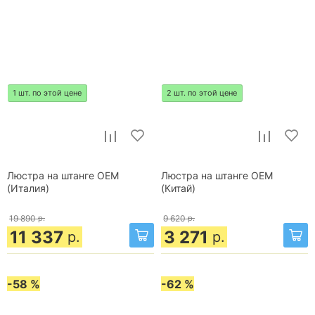
1 шт. по этой цене
2 шт. по этой цене
Люстра на штанге OEM
Люстра на штанге OEM
(Италия)
(Китай)
19 890
р.
9 620
р.
11 337
3 271
р.
р.
-58 %
-62 %