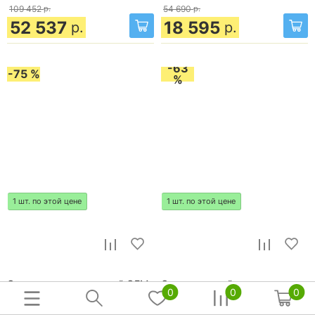
109 452
р.
54 690
р.
52 537
18 595
р.
р.
-63
-75 %
%
1 шт. по этой цене
1 шт. по этой цене
Светильник потолочный OEM
Светодиодный светильник
0
0
0
(Италия)
OEM (Италия)