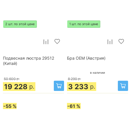
2 шт. по этой цене
1 шт. по этой цене
Подвесная люстра 29512
Бра OEM (Австрия)
(Китай)
в наличии
50 600
р.
8 290
р.
19 228
3 233
р.
р.
-55 %
-61 %