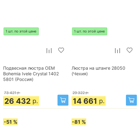
1 шт. по этой цене
1 шт. по этой цене
Подвесная люстра OEM
Люстра на штанге 28050
Bohemia Ivele Crystal 1402
(Чехия)
5801 (Россия)
73 421
р.
29 322
р.
26 432
14 661
р.
р.
-51 %
-81 %