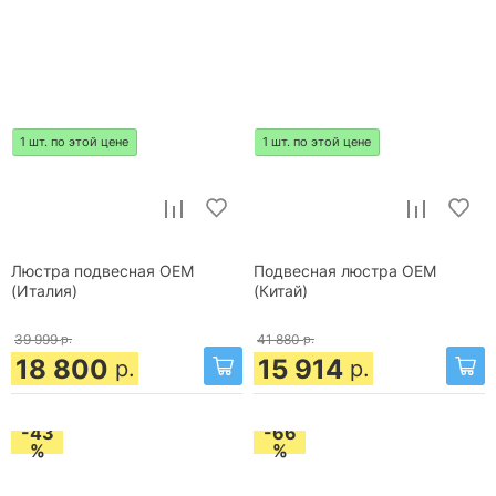
1 шт. по этой цене
1 шт. по этой цене
Люстра подвесная OEM
Подвесная люстра OEM
(Италия)
(Китай)
39 999
р.
41 880
р.
18 800
15 914
р.
р.
-43
-66
%
%