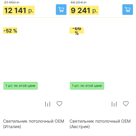
31 950
р.
46 204
р.
12 141
9 241
р.
р.
-66
-52 %
%
1 шт. по этой цене
1 шт. по этой цене
Светильник потолочный OEM
Светильник потолочный OEM
(Италия)
(Австрия)