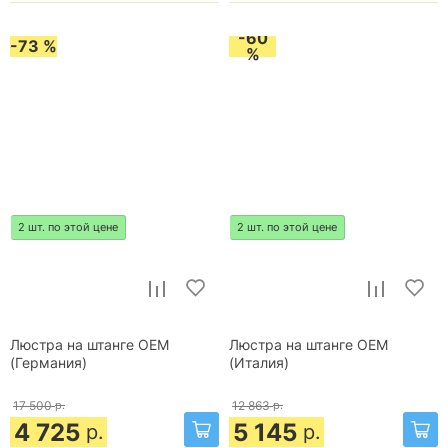
-60
-73 %
%
2 шт. по этой цене
2 шт. по этой цене
Люстра на штанге OEM
Люстра на штанге OEM
(Германия)
(Италия)
17 500
р.
12 863
р.
4 725
5 145
р.
р.