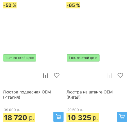
-52 %
-65 %
1 шт. по этой цене
1 шт. по этой цене
Люстра подвесная OEM
Люстра на штанге OEM
(Италия)
(Китай)
39 000
р.
29 500
р.
18 720
10 325
р.
р.