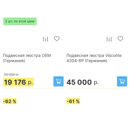
2 шт. по этой цене
Подвесная люстра OEM
Подвесная люстра Visconte
(Германия)
4304-8P (Германия)
39 950
р.
19 176
45 000
р.
р.
-62 %
-61 %