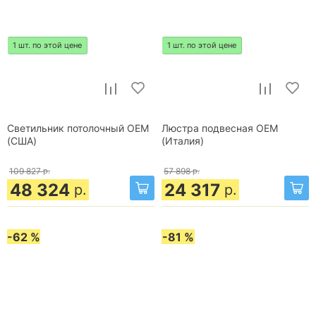
1 шт. по этой цене
1 шт. по этой цене
Светильник потолочный OEM
Люстра подвесная OEM
(США)
(Италия)
109 827
р.
57 898
р.
48 324
24 317
р.
р.
-62 %
-81 %