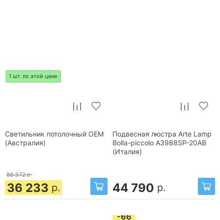
1 шт. по этой цене
Светильник потолочный OEM
Подвесная люстра Arte Lamp
(Австралия)
Bolla-piccolo A3988SP-20AB
(Италия)
88 372
р.
36 233
44 790
р.
р.
-66