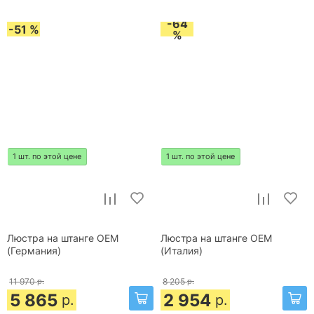
-64
-51 %
%
1 шт. по этой цене
1 шт. по этой цене
Люстра на штанге OEM
Люстра на штанге OEM
(Германия)
(Италия)
11 970
р.
8 205
р.
5 865
2 954
р.
р.