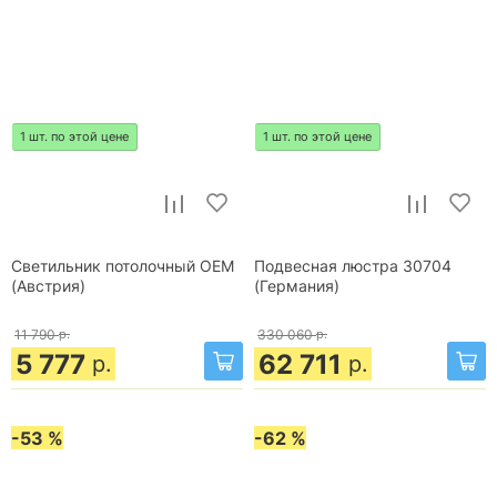
1 шт. по этой цене
1 шт. по этой цене
Светильник потолочный OEM
Подвесная люстра 30704
(Австрия)
(Германия)
11 790
р.
330 060
р.
5 777
62 711
р.
р.
-53 %
-62 %