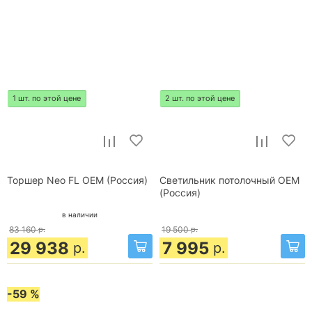
1 шт. по этой цене
2 шт. по этой цене
Торшер Neo FL OEM (Россия)
Светильник потолочный OEM
(Россия)
в наличии
83 160
р.
19 500
р.
29 938
7 995
р.
р.
-59 %