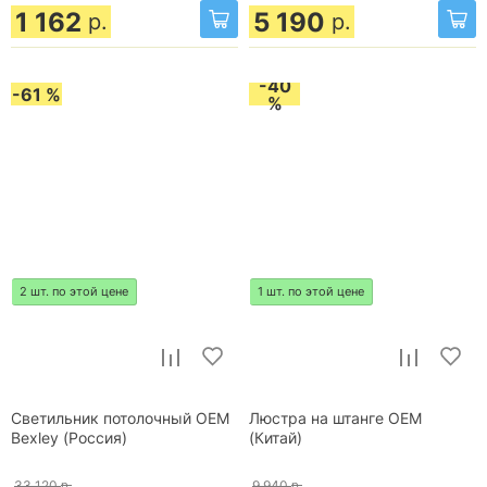
1 162
5 190
р.
р.
-40
-61 %
%
2 шт. по этой цене
1 шт. по этой цене
Светильник потолочный OEM
Люстра на штанге OEM
Bexley (Россия)
(Китай)
33 120
р.
9 940
р.