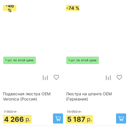
-46
-74 %
%
1 шт. по этой цене
1 шт. по этой цене
Подвесная люстра OEM
Люстра на штанге OEM
Veronica (Россия)
(Германия)
7 900
р.
19 950
р.
4 266
5 187
р.
р.