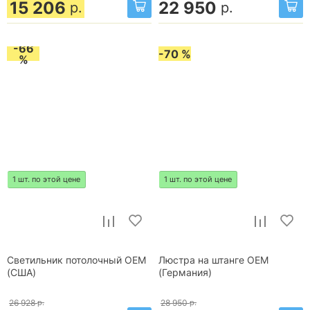
15 206
22 950
р.
р.
-66
-70 %
%
1 шт. по этой цене
1 шт. по этой цене
Светильник потолочный OEM
Люстра на штанге OEM
(США)
(Германия)
26 928
р.
28 950
р.