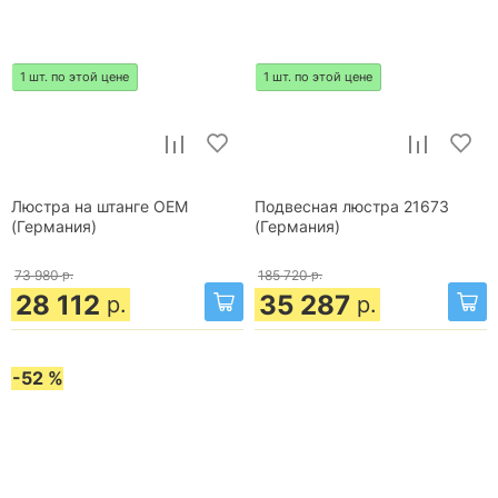
1 шт. по этой цене
1 шт. по этой цене
Люстра на штанге OEM
Подвесная люстра 21673
(Германия)
(Германия)
73 980
р.
185 720
р.
28 112
35 287
р.
р.
-52 %