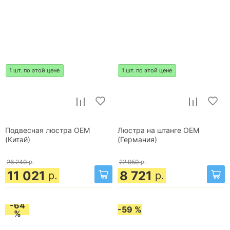
1 шт. по этой цене
1 шт. по этой цене
Подвесная люстра OEM
Люстра на штанге OEM
(Китай)
(Германия)
26 240
р.
22 950
р.
11 021
8 721
р.
р.
-64
-59 %
%