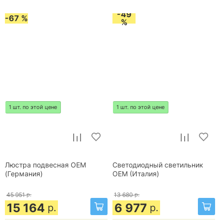
-49
-67 %
%
1 шт. по этой цене
1 шт. по этой цене
Люстра подвесная OEM
Светодиодный светильник
(Германия)
OEM (Италия)
45 951
р.
13 680
р.
15 164
6 977
р.
р.