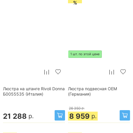
%
1 шт. по этой цене
Люстра на штанге Rivoli Donna
Люстра подвесная OEM
Б0055535 (Италия)
(Германия)
26 350
р.
21 288
8 959
р.
р.