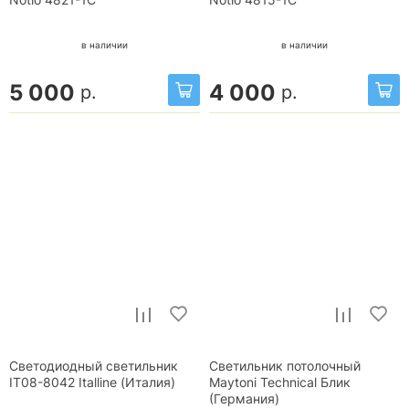
Notio 4821-1C
Notio 4815-1C
в наличии
в наличии
5 000
4 000
р.
р.
Светодиодный светильник
Светильник потолочный
IT08-8042 Italline (Италия)
Maytoni Technical Блик
(Германия)