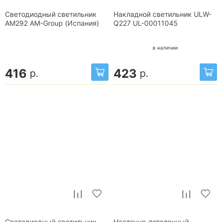
Светодиодный светильник
Накладной светильник ULW-
AM292 AM-Group (Испания)
Q227 UL-00011045
в наличии
416
423
р.
р.
Светодиодный светильник
Настенно-потолочный