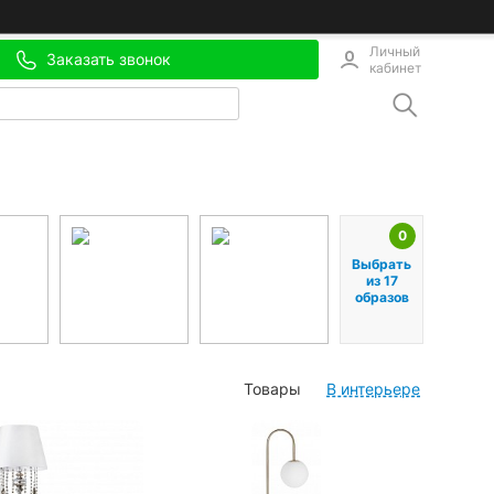
Личный
Заказать звонок
кабинет
0
Выбрать
из 17
образов
Товары
В интерьере