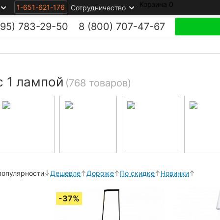
Корзина
0
1-651-621-176
Сотрудничество
495)
783-29-50
8 (800)
707-47-67
 1 лампой
(768 товаров)
популярности
Дешевле
Дороже
По скидке
Новинки