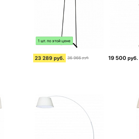
1 шт. по этой цене
23 289
руб.
19 500
руб.
36 966
руб.