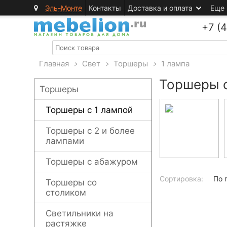
Эль-Монте
Контакты
Доставка и оплата
Еще
+7 (
Главная
>
Свет
>
Торшеры
>
1 лампа
Торшеры с
Торшеры
Торшеры с 1 лампой
Торшеры с 2 и более
лампами
Торшеры с абажуром
Сортировка:
По 
Торшеры со
столиком
Светильники на
растяжке