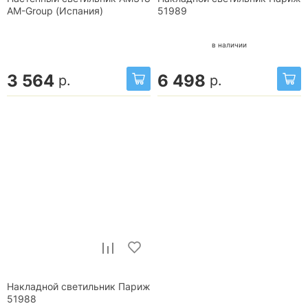
AM-Group (Испания)
51989
в наличии
3 564
6 498
р.
р.
Накладной светильник Париж
51988