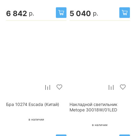
6 842
5 040
р.
р.
Бра 10274 Escada (Китай)
Накладной светильник
Metope 30018W/01LED
в наличии
в наличии