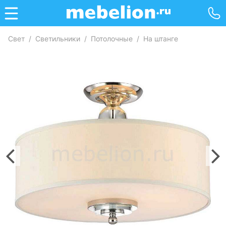
Свет
/
Светильники
/
Потолочные
/
На штанге