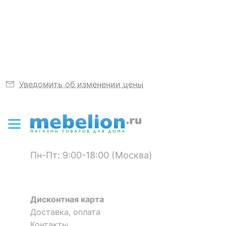
Скрыть
подключения
установить лампу
первым.
диммера
накаливания
Узнать подробнее
?
Степень
20
пылевлагозащиты, IP
?
Диапазон рабочих
+1-[+35]
температур
Уведомить об изменении цены
ЭЛЕКТРИЧЕСКИЕ
ХАРАКТЕРИСТИКИ
?
Класс
I
электробезопасности
Пн-Пт: 9:00-18:00 (Москва)
Общая мощность, Вт
300
ЛАМПЫ
Дисконтная карта
Доставка, оплата
?
Тип лампы
накаливания
Контакты