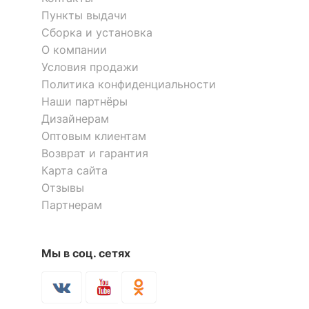
ИЛИ<br>светодиодная
Пункты выдачи
[LED]
Сборка и установка
?
О компании
Тип цоколя лампы
E27
Условия продажи
Напряжение питания
Политика конфиденциальности
220
лампы, В
Наши партнёры
Дизайнерам
Максимальная
60
Оптовым клиентам
мощность лампы, Вт
Возврат и гарантия
Карта сайта
КОМПЛЕКТАЦИЯ
Отзывы
Партнерам
Лампы в комплекте
отсутствуют
Общее кол-во ламп
5
Мы в соц. сетях
Количество плафонов
1
ЦВЕТ И МАТЕРИАЛ