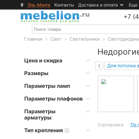
Эль-Монте
Контакты
Доставка и оплата
Еще
+7 (
Главная
>
Свет
>
Светильники
>
Светодиодны
Недорогие
Цена и скидка
Для потолка 
Размеры
Параметры ламп
Параметры плафонов
Параметры
арматуры
Сортировка:
По 
Тип крепления
?