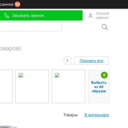
10
ранное
Личный
Заказать звонок
кабинет
товаров)
Показать все
0
Выбрать
из 40
образов
Товары
В интерьере