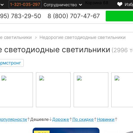
Корзина
68
1-321-035-297
Изб
Сотрудничество
495)
783-29-50
8 (800)
707-47-67
е светильники
>
Недорогие светодиодные светильники
 светодиодные светильники
(2996 
армстронг
популярности
Дешевле
Дороже
По скидке
Новинки