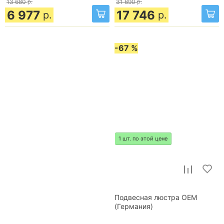
13 680
р.
31 690
р.
6 977
17 746
р.
р.
-67 %
1 шт. по этой цене
Подвесная люстра OEM
(Германия)