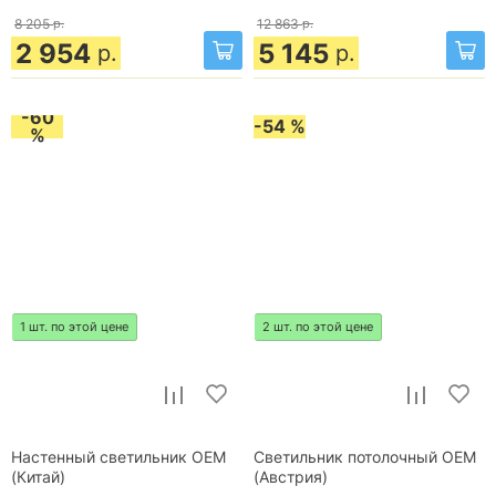
8 205
р.
12 863
р.
2 954
5 145
р.
р.
-60
-54 %
%
1 шт. по этой цене
2 шт. по этой цене
Настенный светильник OEM
Светильник потолочный OEM
(Китай)
(Австрия)