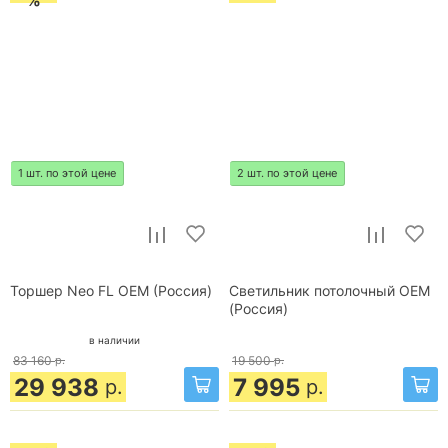
%
1 шт. по этой цене
2 шт. по этой цене
Торшер Neo FL OEM (Россия)
Светильник потолочный OEM
(Россия)
в наличии
83 160
р.
19 500
р.
29 938
7 995
р.
р.