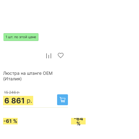
1 шт. по этой цене
Люстра на штанге OEM
(Италия)
15 246
р.
6 861
р.
-64
-61 %
%