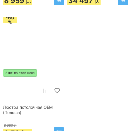
8 959
34 497
р.
р.
-60
%
2 шт. по этой цене
Люстра потолочная OEM
(Польша)
8 960
р.