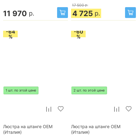
17 500
р.
11 970
4 725
р.
р.
-64
-60
%
%
1 шт. по этой цене
2 шт. по этой цене
Люстра на штанге OEM
Люстра на штанге OEM
(Италия)
(Италия)