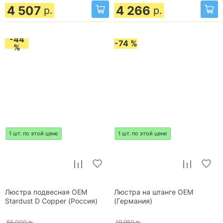
4 507
4 266
р.
р.
-44
-74 %
%
1 шт. по этой цене
1 шт. по этой цене
Люстра подвесная OEM
Люстра на штанге OEM
Stardust D Copper (Россия)
(Германия)
55 000
р.
19 950
р.