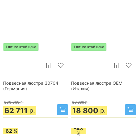
1 шт. по этой цене
1 шт. по этой цене
Подвесная люстра 30704
Подвесная люстра OEM
(Германия)
(Италия)
330 060
р.
39 999
р.
62 711
18 800
р.
р.
-43
-62 %
%