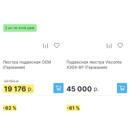
2 шт. по этой цене
Люстра подвесная OEM
Подвесная люстра Visconte
(Германия)
4304-8P (Германия)
39 950
р.
19 176
45 000
р.
р.
-62 %
-61 %