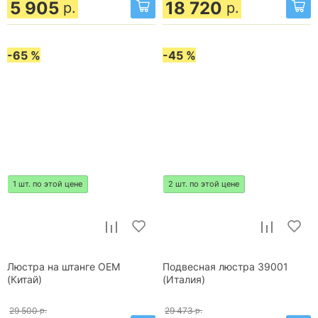
5 905
18 720
р.
р.
-65 %
-45 %
1 шт. по этой цене
2 шт. по этой цене
Люстра на штанге OEM
Подвесная люстра 39001
(Китай)
(Италия)
29 500
р.
29 473
р.