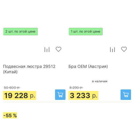
2 шт. по этой цене
1 шт. по этой цене
Подвесная люстра 29512
Бра OEM (Австрия)
(Китай)
в наличии
50 600
р.
8 290
р.
19 228
3 233
р.
р.
-55 %