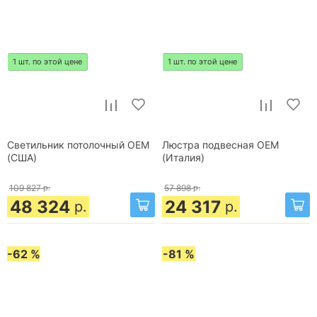
1 шт. по этой цене
1 шт. по этой цене
Светильник потолочный OEM
Люстра подвесная OEM
(США)
(Италия)
109 827
р.
57 898
р.
48 324
24 317
р.
р.
-62 %
-81 %