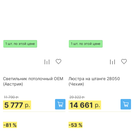
1 шт. по этой цене
1 шт. по этой цене
Светильник потолочный OEM
Люстра на штанге 28050
(Австрия)
(Чехия)
11 790
р.
29 322
р.
5 777
14 661
р.
р.
-81 %
-53 %