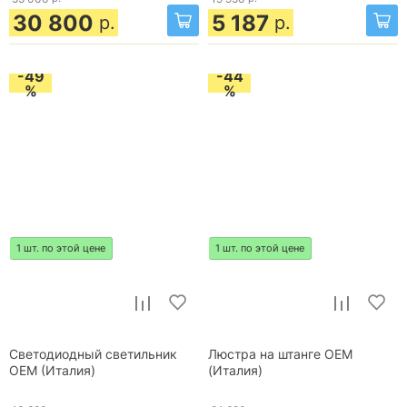
30 800
5 187
р.
р.
-49
-44
%
%
1 шт. по этой цене
1 шт. по этой цене
Светодиодный светильник
Люстра на штанге OEM
OEM (Италия)
(Италия)