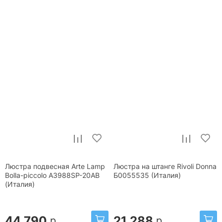
Люстра подвесная Arte Lamp
Люстра на штанге Rivoli Donna
Bolla-piccolo A3988SP-20AB
Б0055535 (Италия)
(Италия)
44 790
21 288
р.
р.