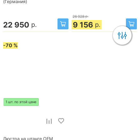
(Германия)
26 928
р.
22 950
9 156
р.
р.
-70 %
1 шт. по этой цене
Люстра на штанге OEM