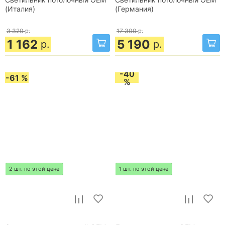
Светильник потолочный OEM
Светильник потолочный OEM
(Италия)
(Германия)
3 320
р.
17 300
р.
1 162
5 190
р.
р.
-40
-61 %
%
2 шт. по этой цене
1 шт. по этой цене