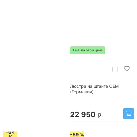
1 шт. по этой цене
Люстра на штанге OEM
(Германия)
22 950
р.
-64
-59 %