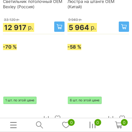
Светильник потолочный OEM
Люстра на штанге OEM
Bexley (Россия)
(Китай)
33 120
р.
9 940
р.
12 917
5 964
р.
р.
-70 %
-58 %
1 шт. по этой цене
6 шт. по этой цене
0
0
0