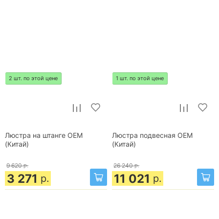
2 шт. по этой цене
1 шт. по этой цене
Люстра на штанге OEM
Люстра подвесная OEM
(Китай)
(Китай)
9 620
р.
26 240
р.
3 271
11 021
р.
р.