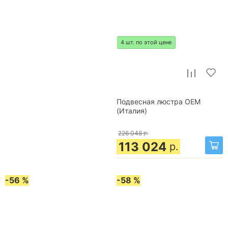
4 шт. по этой цене
Подвесная люстра OEM
(Италия)
226 048
р.
113 024
р.
-56 %
-58 %