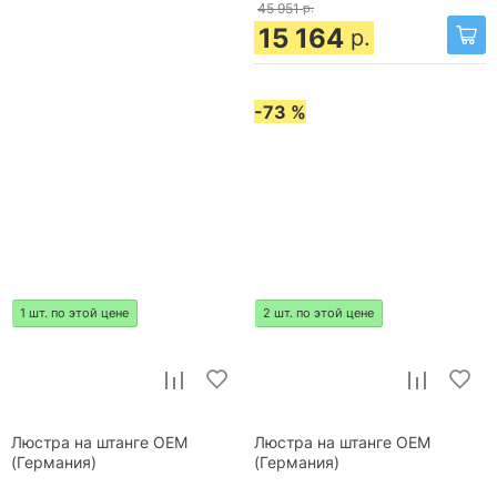
45 951
р.
15 164
р.
-73 %
1 шт. по этой цене
2 шт. по этой цене
Люстра на штанге OEM
Люстра на штанге OEM
(Германия)
(Германия)