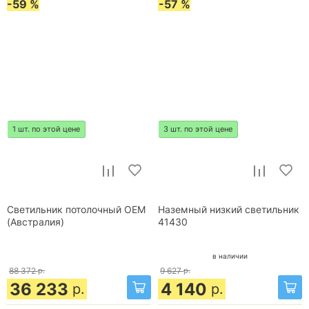
-59 %
-57 %
1 шт. по этой цене
3 шт. по этой цене
Светильник потолочный OEM
Наземный низкий светильник
(Австралия)
41430
в наличии
88 372
р.
9 627
р.
36 233
4 140
р.
р.