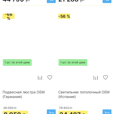
-66
-56 %
%
1 шт. по этой цене
1 шт. по этой цене
Подвесная люстра OEM
Светильник потолочный OEM
(Германия)
(Испания)
26 350
р.
78 402
р.