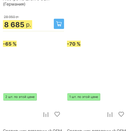
(Германия)
28 950
р.
8 685
р.
-65 %
-70 %
2 шт. по этой цене
1 шт. по этой цене