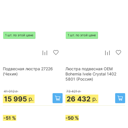
1 шт. по этой цене
1 шт. по этой цене
Подвесная люстра 27226
Люстра подвесная OEM
(Чехия)
Bohemia Ivele Crystal 1402
5801 (Россия)
41 012
р.
73 421
р.
15 995
26 432
р.
р.
-51 %
-50 %