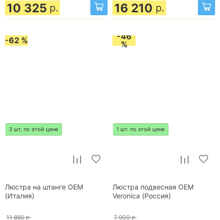
10 325
16 210
р.
р.
-46
-62 %
%
3 шт. по этой цене
1 шт. по этой цене
Люстра на штанге OEM
Люстра подвесная OEM
(Италия)
Veronica (Россия)
11 860
р.
7 900
р.