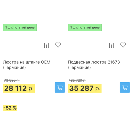
1 шт. по этой цене
1 шт. по этой цене
Люстра на штанге OEM
Подвесная люстра 21673
(Германия)
(Германия)
73 980
р.
185 720
р.
28 112
35 287
р.
р.
-52 %