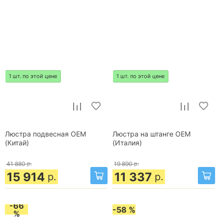
1 шт. по этой цене
1 шт. по этой цене
Люстра подвесная OEM
Люстра на штанге OEM
(Китай)
(Италия)
41 880
р.
19 890
р.
15 914
11 337
р.
р.
-66
-58 %
%