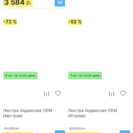
3 584
р.
-72 %
-52 %
6 шт. по этой цене
1 шт. по этой цене
Люстра подвесная OEM
Люстра подвесная OEM
(Австрия)
(Италия)
21 090
р.
39 000
р.