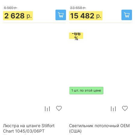
6 569
р.
33 658
р.
2 628
15 482
р.
р.
-66
%
1 шт. по этой цене
Люстра на штанге Stilfort
Светильник потолочный OEM
Chart 1045/03/06PT
(США)