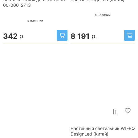
00-00012713
в наличии
в наличии
342
8 191
р.
р.
Настенный светильник WL-BQ
DesignLed (Китай)