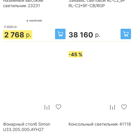
Наземный высокий
Занавес световой RL-C2_9F
светильник 23231
RL-C2*9F-CB/RGP
в наличии
7 690
р.
2 768
38 160
р.
р.
-45 %
Фонарный столб Simon
Консольный светильник 41118
U33.205.000.AYH27