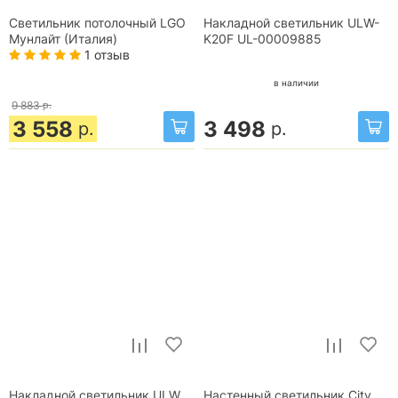
Светильник потолочный LGO
Накладной светильник ULW-
Мунлайт (Италия)
K20F UL-00009885
1 отзыв
в наличии
9 883
р.
3 558
3 498
р.
р.
Накладной светильник ULW
Настенный светильник City