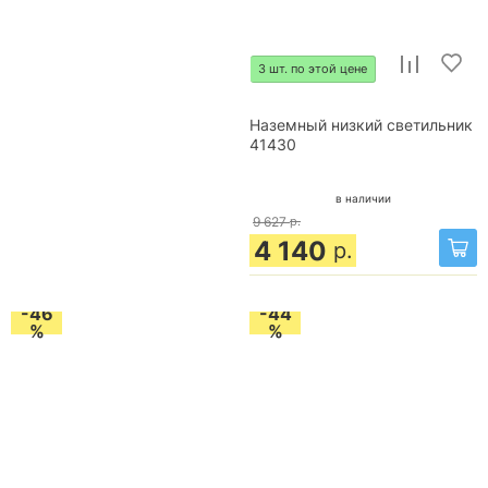
3 шт. по этой цене
Наземный низкий светильник
41430
в наличии
9 627
р.
4 140
р.
-46
-44
%
%