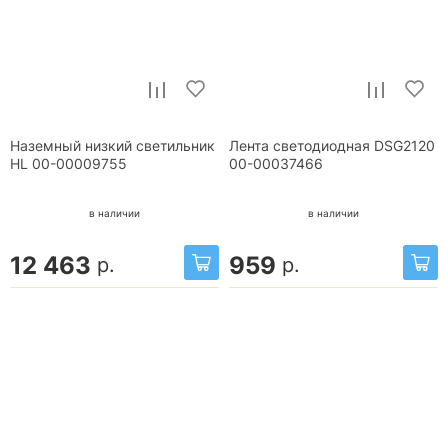
Наземный низкий светильник
Лента светодиодная DSG2120
HL 00-00009755
00-00037466
в наличии
в наличии
12 463
959
р.
р.