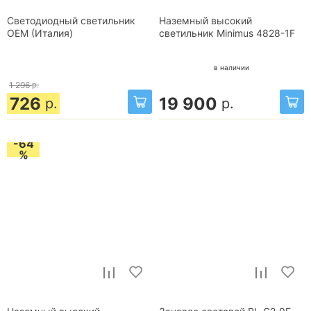
Светодиодный светильник
Наземный высокий
OEM (Италия)
светильник Minimus 4828-1F
в наличии
1 296
р.
726
19 900
р.
р.
-64
%