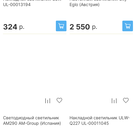
UL-00013194
Eglo (Австрия)
324
2 550
р.
р.
Светодиодный светильник
Накладной светильник ULW-
AM290 AM-Group (Испания)
Q227 UL-00011045