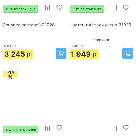
1 шт. по этой цене
1 шт. по этой цене
Занавес световой 31028
Настенный прожектор 31029
в наличии
6 010
р.
3 480
р.
3 245
1 949
р.
р.
-44
%
3 шт. по этой цене