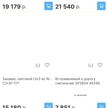
19 179
21 540
р.
р.
Занавес световой (2x3 м) RL-
Встраиваемый в дорогу
C2*3F-T/Y
светильник SP2804 48348
в наличии
15 180
7 851
р.
р.