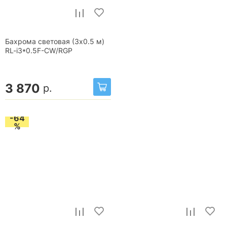
Бахрома световая (3x0.5 м)
RL-i3*0.5F-CW/RGP
3 870
р.
-64
%