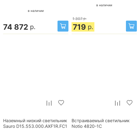
в наличии
в наличии
1 307
р.
74 872
719
р.
р.
Наземный низкий светильник
Встраиваемый светильник
Sauro D15.553.000.AXF1R.FC1
Notio 4820-1C