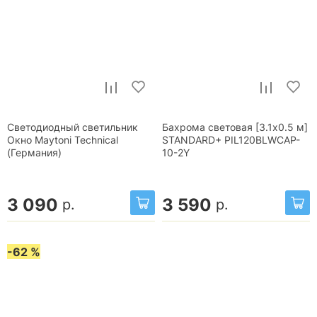
Светодиодный светильник
Бахрома световая [3.1x0.5 м]
Окно Maytoni Technical
STANDARD+ PIL120BLWCAP-
(Германия)
10-2Y
3 090
3 590
р.
р.
-62 %