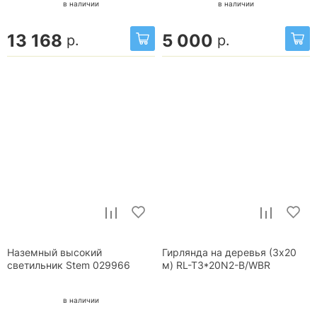
в наличии
в наличии
13 168
5 000
р.
р.
Наземный высокий
Гирлянда на деревья (3х20
светильник Stem 029966
м) RL-T3*20N2-B/WBR
в наличии