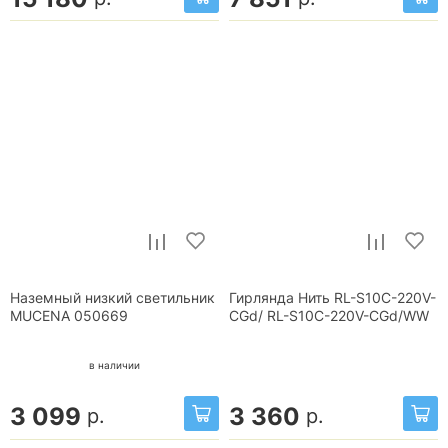
Наземный низкий светильник
Гирлянда Нить RL-S10C-220V-
MUCENA 050669
CGd/ RL-S10C-220V-CGd/WW
в наличии
3 099
3 360
р.
р.