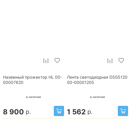
Наземный прожектор HL 00-
Лента светодиодная DSG5120
00007620
00-00001205
в наличии
в наличии
8 900
1 562
р.
р.