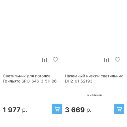
Светильник для потолка
Наземный низкий светильник
Грильято SPO-646-3-5K-B6
DH2101 52193
в наличии
1 977
3 669
р.
р.