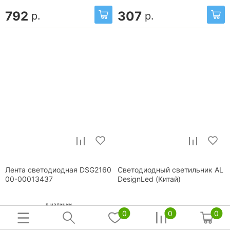
792
307
р.
р.
Лента светодиодная DSG2160
Светодиодный светильник AL
00-00013437
DesignLed (Китай)
в наличии
0
0
0