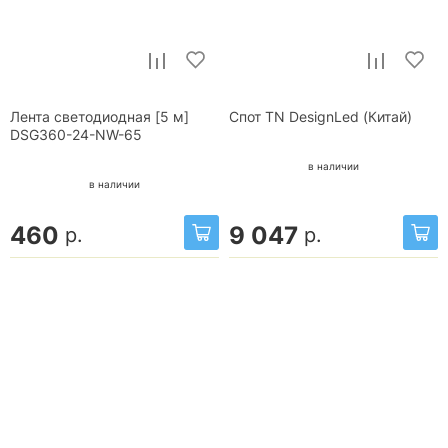
Лента светодиодная [5 м]
Спот TN DesignLed (Китай)
DSG360-24-NW-65
в наличии
в наличии
460
9 047
р.
р.