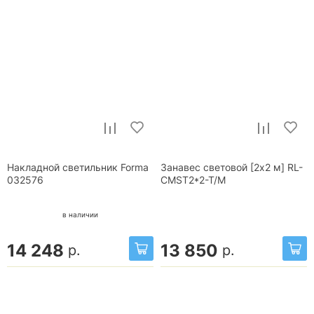
Накладной светильник Forma
Занавес световой [2x2 м] RL-
032576
CMST2*2-T/M
в наличии
14 248
13 850
р.
р.