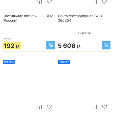
Светильник потолочный OEM
Лента светодиодная COB
(Россия)
060354
в наличии
520
р.
192
5 606
р.
р.
НОВИНКА
НОВИНКА