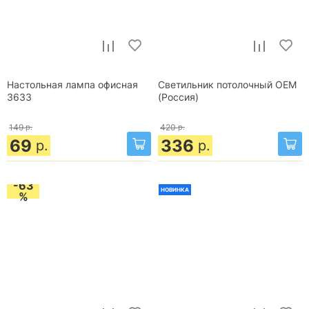
Настольная лампа офисная
Светильник потолочный OEM
3633
(Россия)
149
р.
420
р.
69
336
р.
р.
-63
НОВИНКА
%