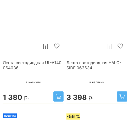
Лента светодиодная UL-A140
Лента светодиодная HALO-
064036
SIDE 063634
в наличии
в наличии
1 380
3 398
р.
р.
-56 %
НОВИНКА