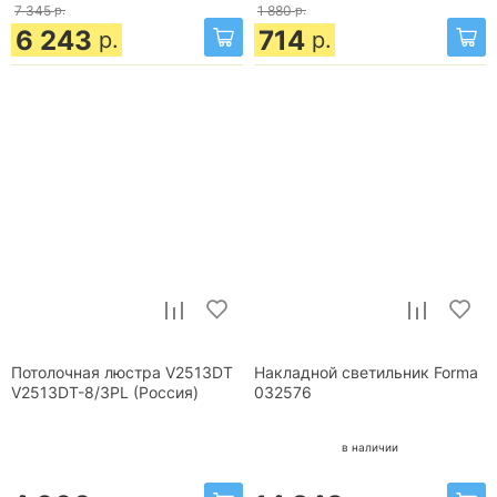
7 345
р.
1 880
р.
6 243
714
р.
р.
Потолочная люстра V2513DT
Накладной светильник Forma
V2513DT-8/3PL (Россия)
032576
в наличии