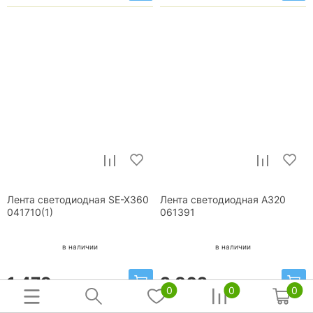
Лента светодиодная SE-X360
Лента светодиодная A320
041710(1)
061391
в наличии
в наличии
1 479
2 862
р.
р.
0
0
0