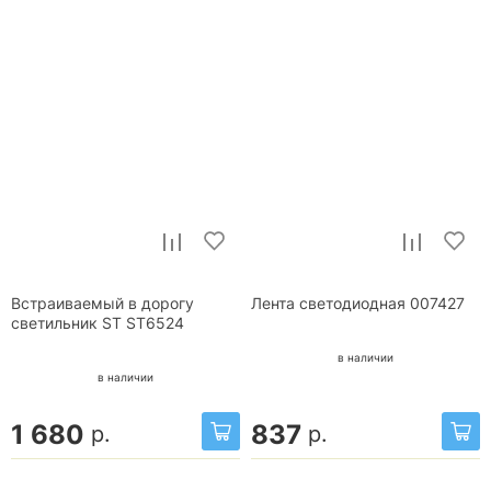
Встраиваемый в дорогу
Лента светодиодная 007427
светильник ST ST6524
в наличии
в наличии
1 680
837
р.
р.