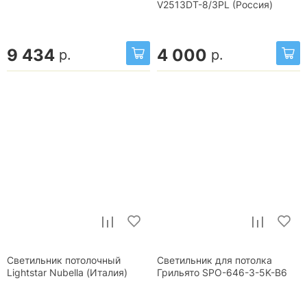
V2513DT-8/3PL (Россия)
9 434
4 000
р.
р.
Светильник потолочный
Светильник для потолка
Lightstar Nubella (Италия)
Грильято SPO-646-3-5K-B6