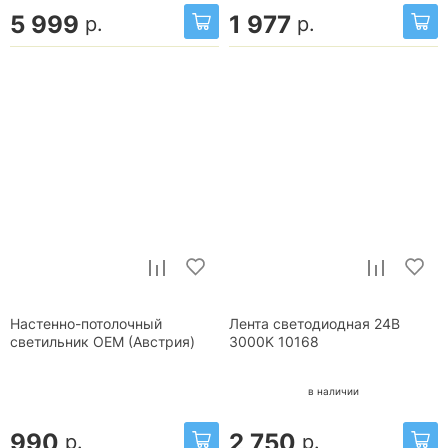
5 999
1 977
р.
р.
Настенно-потолочный
Лента светодиодная 24В
светильник OEM (Австрия)
3000K 10168
в наличии
990
2 750
р.
р.