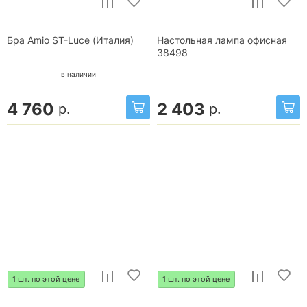
Бра Amio ST-Luce (Италия)
Настольная лампа офисная
38498
в наличии
4 760
2 403
р.
р.
1 шт. по этой цене
1 шт. по этой цене