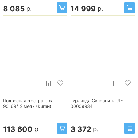
8 085
14 999
р.
р.
Подвесная люстра Uma
Гирлянда Супернить UL-
90169/12 медь (Китай)
00009934
113 600
3 372
р.
р.