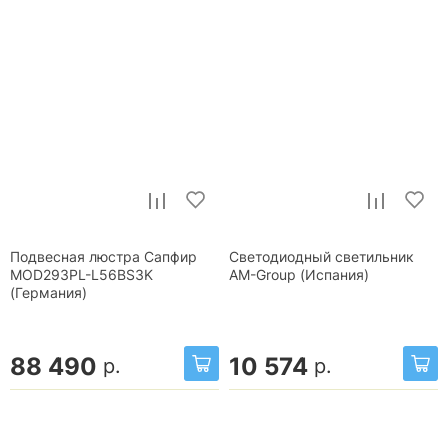
Подвесная люстра Сапфир
Светодиодный светильник
MOD293PL-L56BS3K
AM-Group (Испания)
(Германия)
88 490
10 574
р.
р.