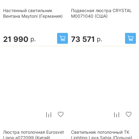
Настенный светильник
Подвесная люстра CRYSTAL
Вентана Maytoni (Германия)
М0071040 (США)
21 990
73 571
р.
р.
Люстра потолочная Eurosvet
Светильник потолочный TK
Liana a072099 (Китай)
Lighting Lava Sabia (Польша)