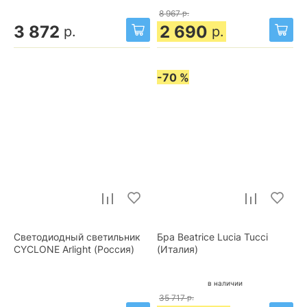
8 967
р.
3 872
2 690
р.
р.
-70 %
Светодиодный светильник
Бра Beatrice Lucia Tucci
CYCLONE Arlight (Россия)
(Италия)
в наличии
35 717
р.