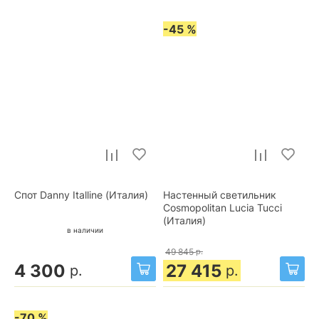
-45 %
Спот Danny Italline (Италия)
Настенный светильник
Cosmopolitan Lucia Tucci
(Италия)
в наличии
49 845
р.
4 300
27 415
р.
р.
-70 %