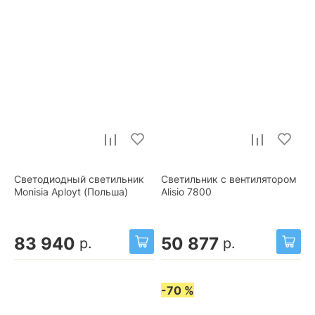
Светодиодный светильник
Светильник с вентилятором
Monisia Aployt (Польша)
Alisio 7800
83 940
50 877
р.
р.
-70 %