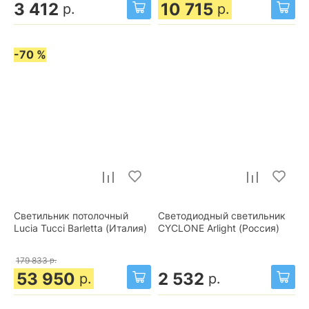
3 412
10 715
р.
р.
-70 %
Светильник потолочный
Светодиодный светильник
Lucia Tucci Barletta (Италия)
CYCLONE Arlight (Россия)
179 833
р.
53 950
2 532
р.
р.