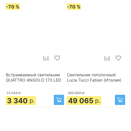
-70 %
-70 %
Встраиваемый светильник
Светильник потолочный
QUATTRO ANGOLO 173 LED
Lucia Tucci Fabian (Италия)
11 133
р.
163 550
р.
3 340
49 065
р.
р.