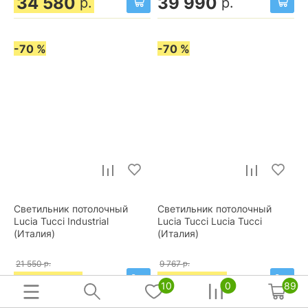
34 580
39 990
р.
р.
-70 %
-70 %
Светильник потолочный
Светильник потолочный
Lucia Tucci Industrial
Lucia Tucci Lucia Tucci
(Италия)
(Италия)
21 550
р.
9 767
р.
6 465
2 930
р.
р.
10
0
89