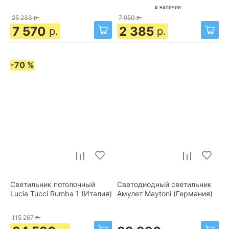
в наличии
25 233
р.
7 950
р.
7 570
2 385
р.
р.
-70 %
Светильник потолочный
Светодиодный светильник
Lucia Tucci Rumba 1 (Италия)
Амулет Maytoni (Германия)
115 267
р.