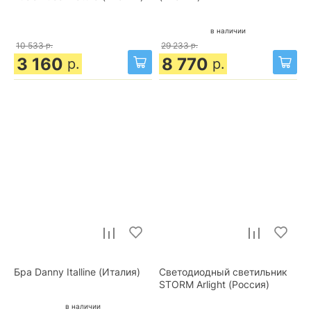
в наличии
10 533
р.
29 233
р.
3 160
8 770
р.
р.
Бра Danny Italline (Италия)
Светодиодный светильник
STORM Arlight (Россия)
в наличии