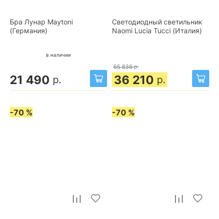
Бра Лунар Maytoni
Светодиодный светильник
(Германия)
Naomi Lucia Tucci (Италия)
в наличии
65 836
р.
21 490
36 210
р.
р.
-70 %
-70 %