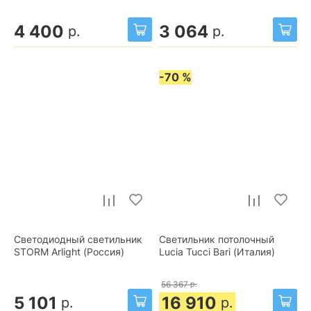
4 400
3 064
р.
р.
-70 %
Светодиодный светильник
Светильник потолочный
STORM Arlight (Россия)
Lucia Tucci Bari (Италия)
56 367
р.
5 101
16 910
р.
р.