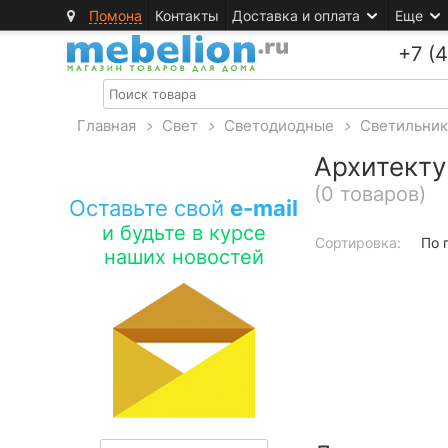
Помона
Контакты
Доставка и оплата
Еще
+7 (
Главная
>
Свет
>
Светодиодные
>
Светильни
Архитекту
(0 товаров)
Оставьте свой
e-mail
и будьте в курсе
Сортировка:
По 
наших новостей