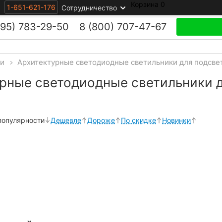
Корзина
0
1-651-621-176
Сотрудничество
495)
783-29-50
8 (800)
707-47-67
ки
>
Архитектурные светодиодные светильники для подсве
рные светодиодные светильники д
популярности
Дешевле
Дороже
По скидке
Новинки