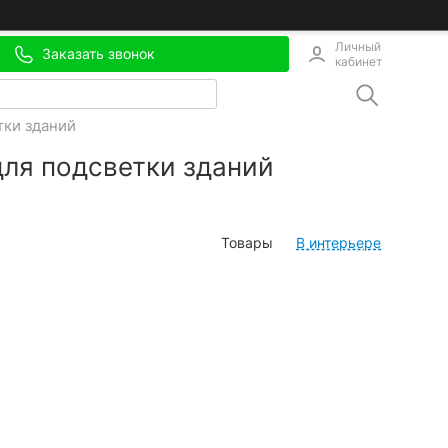
Личный
Заказать звонок
кабинет
тки зданий
ля подсветки зданий
Товары
В интерьере