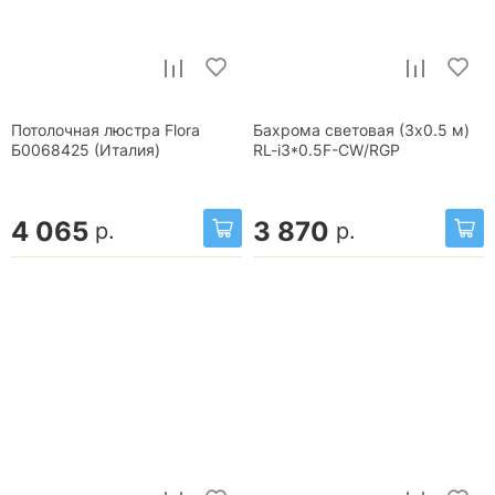
Потолочная люстра Flora
Бахрома световая (3x0.5 м)
Б0068425 (Италия)
RL-i3*0.5F-CW/RGP
4 065
3 870
р.
р.