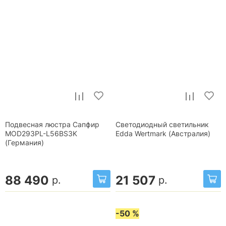
Подвесная люстра Сапфир
Светодиодный светильник
MOD293PL-L56BS3K
Edda Wertmark (Австралия)
(Германия)
88 490
21 507
р.
р.
-50 %