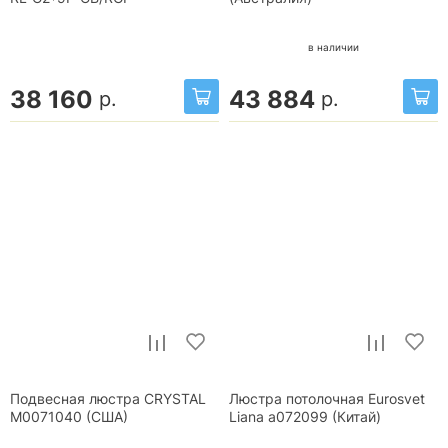
в наличии
38 160
43 884
р.
р.
Подвесная люстра CRYSTAL
Люстра потолочная Eurosvet
М0071040 (США)
Liana a072099 (Китай)