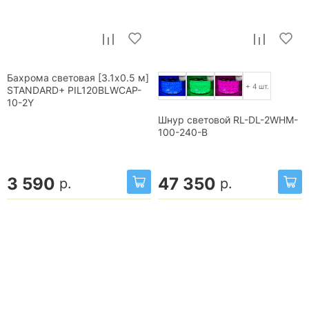
Бахрома световая [3.1x0.5 м]
+ 4 шт.
STANDARD+ PIL120BLWCAP-
10-2Y
Шнур световой RL-DL-2WHM-
100-240-B
3 590
47 350
р.
р.