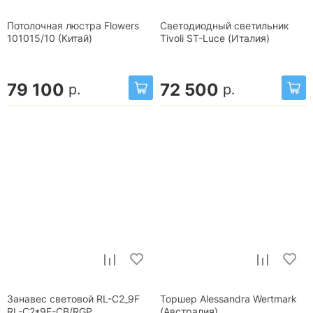
Потолочная люстра Flowers
Светодиодный светильник
101015/10 (Китай)
Tivoli ST-Luce (Италия)
79 100
72 500
р.
р.
Занавес световой RL-C2_9F
Торшер Alessandra Wertmark
RL-C2*9F-CB/RGP
(Австралия)