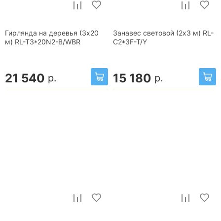
Гирлянда на деревья (3х20
Занавес световой (2x3 м) RL-
м) RL-T3*20N2-B/WBR
C2*3F-T/Y
21 540
15 180
р.
р.