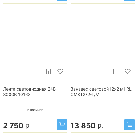
Лента светодиодная 24В
Занавес световой [2x2 м] RL-
3000K 10168
CMST2*2-T/M
в наличии
2 750
13 850
р.
р.