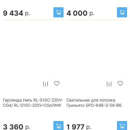
9 434
4 000
р.
р.
Гирлянда Нить RL-S10C-220V-
Светильник для потолка
CGd/ RL-S10C-220V-CGd/WW
Грильято SPO-646-3-5K-B6
3 360
1 977
р.
р.