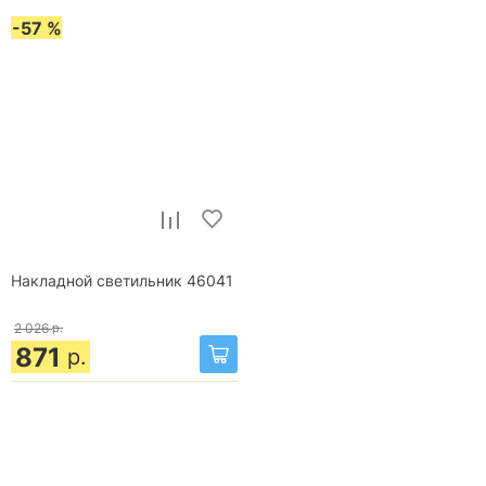
-57 %
Накладной светильник 46041
2 026
р.
871
р.