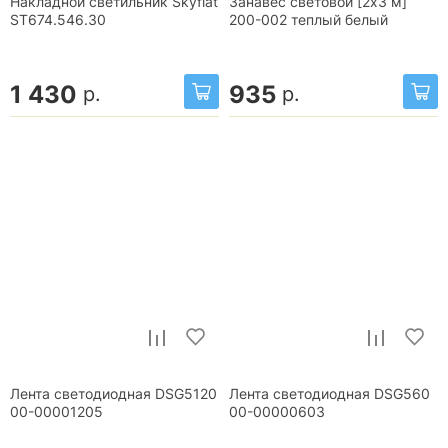
Накладной светильник Skyflat
Занавес световой [2x3 м]
ST674.546.30
200-002 теплый белый
1 430
935
р.
р.
Лента светодиодная DSG5120
Лента светодиодная DSG560
00-00001205
00-00000603