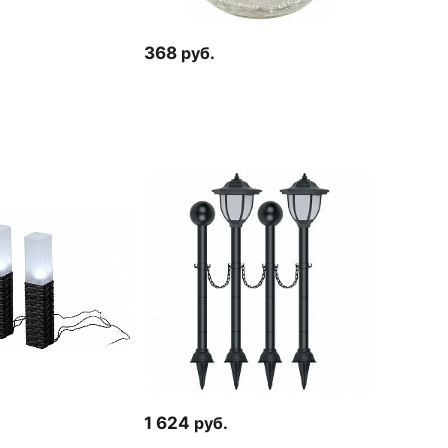
368
руб.
1 624
руб.