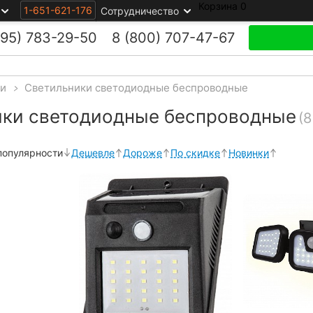
Корзина
0
1-651-621-176
Сотрудничество
495)
783-29-50
8 (800)
707-47-67
ки
>
Светильники светодиодные беспроводные
ики светодиодные беспроводные
(8
популярности
Дешевле
Дороже
По скидке
Новинки