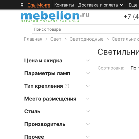
Эль-Монте
Контакты
Доставка и оплата
Еще
+7 (
Главная
>
Свет
>
Светодиодные
>
Светильни
Светильн
Цена и скидка
Сортировка:
По 
Параметры ламп
Тип крепления
?
Место размещения
Стиль
Производитель
Прочее