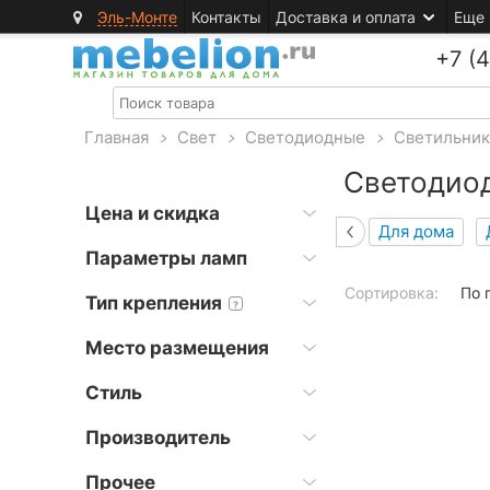
Эль-Монте
Контакты
Доставка и оплата
Еще
+7 (
Главная
>
Свет
>
Светодиодные
>
Светильни
Светодио
Цена и скидка
Для дома
Параметры ламп
Сортировка:
По 
Тип крепления
?
Место размещения
Стиль
Производитель
Прочее