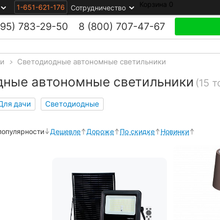
Корзина
0
1-651-621-176
Сотрудничество
495)
783-29-50
8 (800)
707-47-67
ки
>
Светодиодные автономные светильники
дные автономные светильники
(15 т
Для дачи
Светодиодные
популярности
Дешевле
Дороже
По скидке
Новинки