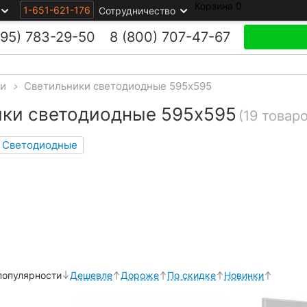
Корзина
0
1-651-621-176
Сотрудничество
495)
783-29-50
8 (800)
707-47-67
ки
>
Светильники светодиодные 595х595
ики светодиодные 595х595
(19 товаро
Светодиодные
популярности
Дешевле
Дороже
По скидке
Новинки