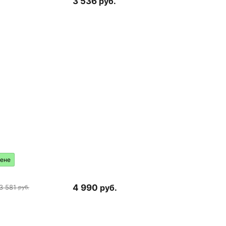
3 536
руб.
цене
4 990
руб.
3 581
руб.