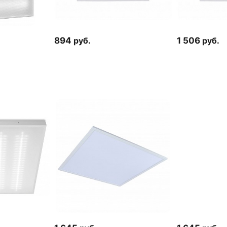
894
руб.
1 506
руб.