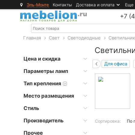
Эль-Монте
Контакты
Доставка и оплата
Еще
+7 (
Главная
>
Свет
>
Светодиодные
>
Светильни
Светильн
Цена и скидка
Для офиса
Параметры ламп
Тип крепления
?
Место размещения
Стиль
Производитель
Сортировка:
По 
Прочее